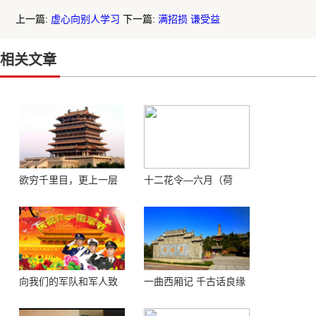
上一篇:
虚心向别人学习
下一篇:
满招损 谦受益
相关文章
欲穷千里目，更上一层
十二花令—六月（荷
楼 ——登鹳鹊楼感怀
花）
向我们的军队和军人致
一曲西厢记 千古话良缘
敬！