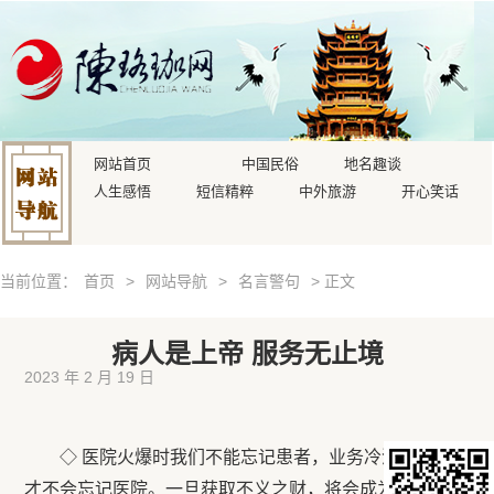
网站首页
中国民俗
地名趣谈
人生感悟
短信精粹
中外旅游
开心笑话
当前位置：
首页
>
网站导航
>
名言警句
> 正文
病人是上帝 服务无止境
2023 年 2 月 19 日
◇ 医院火爆时我们不能忘记患者，业务冷清时病人
才不会忘记医院。一旦获取不义之财，将会成为医院心中