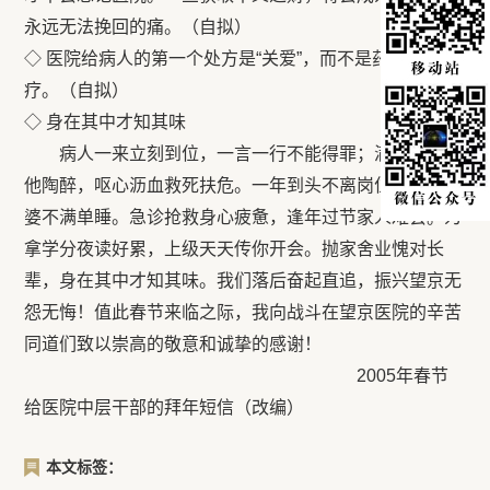
永远无法挽回的痛。（自拟）
◇ 医院给病人的第一个处方是“关爱”，而不是药物和治
疗。（自拟）
◇ 身在其中才知其味
病人一来立刻到位，一言一行不能得罪；满面春风让
他陶醉，呕心沥血救死扶危。一年到头不离岗位，老公老
婆不满单睡。急诊抢救身心疲惫，逢年过节家人难会。为
拿学分夜读好累，上级天天传你开会。抛家舍业愧对长
辈，身在其中才知其味。我们落后奋起直追，振兴望京无
怨无悔！值此春节来临之际，我向战斗在望京医院的辛苦
同道们致以崇高的敬意和诚挚的感谢！
2005年春节
给医院中层干部的拜年短信（改编）
本文标签：