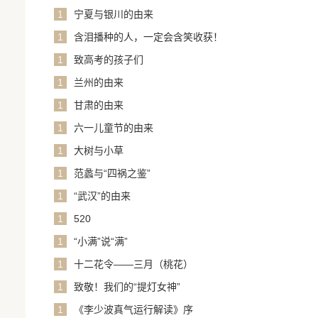
1
宁夏与银川的由来
1
含泪播种的人，一定会含笑收获！
1
致高考的孩子们
1
兰州的由来
1
甘肃的由来
1
六一儿童节的由来
1
大树与小草
1
范蠡与“四祸之鉴”
1
“武汉”的由来
1
520
1
“小满”说“满”
1
十二花令——三月（桃花）
1
致敬！我们的“提灯女神”
1
《李少波真气运行解读》序