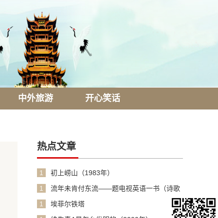
中外旅游
开心笑话
热点文章
1
初上崂山（1983年）
1
流年未肯付东流——题电视英语一书（诗歌
1990年）
1
埃菲尔铁塔