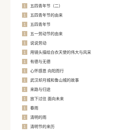
1
五四青年节（二）
1
五四青年节的由来
1
五四青年节
1
五一劳动节的由来
1
说说劳动
1
用镜头描绘白衣天使的伟大与风采
1
有德与无德
1
心怀感恩 向阳而行
1
武汉却月城和鲁山城的故事
1
来路与归途
1
放下过往 面向未来
1
春雨
1
清明的雨
1
清明节的来历