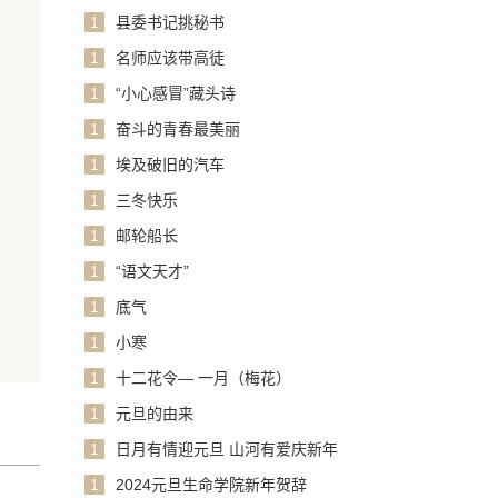
1
县委书记挑秘书
1
名师应该带高徒
1
“小心感冒”藏头诗
1
奋斗的青春最美丽
1
埃及破旧的汽车
1
三冬快乐
1
邮轮船长
1
“语文天才”
1
底气
1
小寒
1
十二花令— 一月（梅花）
1
元旦的由来
1
日月有情迎元旦 山河有爱庆新年
1
2024元旦生命学院新年贺辞