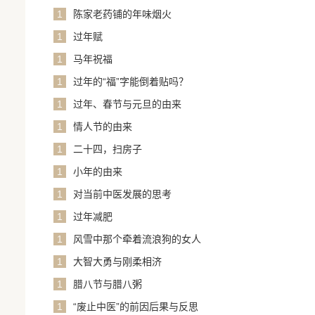
1
陈家老药铺的年味烟火
1
过年赋
1
马年祝福
1
过年的“福”字能倒着贴吗？
1
过年、春节与元旦的由来
1
情人节的由来
1
二十四，扫房子
1
小年的由来
1
对当前中医发展的思考
1
过年减肥
1
风雪中那个牵着流浪狗的女人
1
大智大勇与刚柔相济
1
腊八节与腊八粥
1
“废止中医”的前因后果与反思