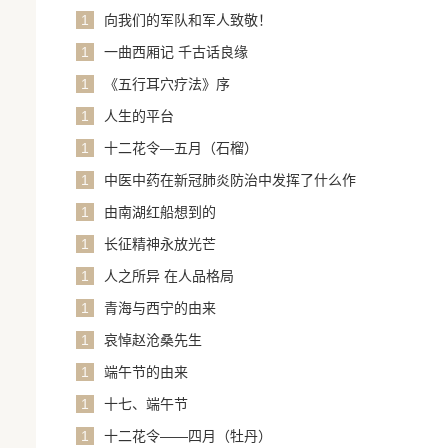
1
向我们的军队和军人致敬！
1
一曲西厢记 千古话良缘
1
《五行耳穴疗法》序
1
人生的平台
1
十二花令—五月（石榴）
1
中医中药在新冠肺炎防治中发挥了什么作
用？
1
由南湖红船想到的
1
长征精神永放光芒
1
人之所异 在人品格局
1
青海与西宁的由来
1
哀悼赵沧桑先生
1
端午节的由来
1
十七、端午节
1
十二花令——四月（牡丹）