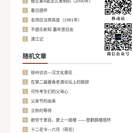
1
维生素A是怎么发明的（2000年）
1
春日感怀
1
名师应当带高徒（1981年）
1
不惑乐新知 暮年思旧友
1
渡江记
随机文章
1
徐州访古—汉文化景区
1
在第二届酱香老酒论坛上的致辞
1
可怜考生们的父母心
1
父亲节的由来
1
立秋的等待
1
欲穷千里目，更上一层楼 ——登鹳鹊楼感怀
1
十二花令—六月（荷花）