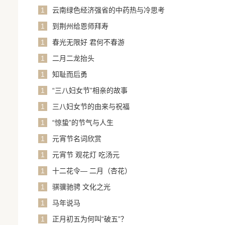
1
云南绿色经济强省的中药热与冷思考
1
到荆州给恩师拜寿
1
春光无限好 君何不春游
1
二月二龙抬头
1
知耻而后勇
1
“三八妇女节”相亲的故事
1
三八妇女节的由来与祝福
1
“惊蛰”的节气与人生
1
元宵节名词欣赏
1
元宵节 观花灯 吃汤元
1
十二花令— 二月（杏花）
1
骐骥驰骋 文化之光
1
马年说马
1
正月初五为何叫“破五”？