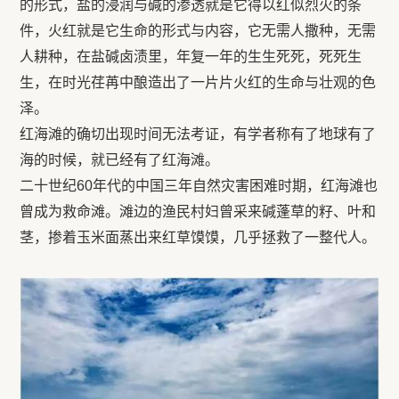
的形式，盐的浸润与碱的渗透就是它得以红似烈火的条
件，火红就是它生命的形式与内容，它无需人撒种，无需
人耕种，在盐碱卤渍里，年复一年的生生死死，死死生
生，在时光荏苒中酿造出了一片片火红的生命与壮观的色
泽。
红海滩的确切出现时间无法考证，有学者称有了地球有了
海的时候，就已经有了红海滩。
二十世纪60年代的中国三年自然灾害困难时期，红海滩也
曾成为救命滩。滩边的渔民村妇曾采来碱蓬草的籽、叶和
茎，掺着玉米面蒸出来红草馍馍，几乎拯救了一整代人。