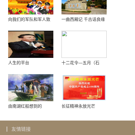
向我们的军队和军人致
一曲西厢记 千古话良缘
敬！
人生的平台
十二花令—五月（石
榴）
由南湖红船想到的
长征精神永放光芒
友情链接