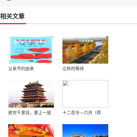
相关文章
父亲节的由来
立秋的等待
欲穷千里目，更上一层
十二花令—六月（荷
楼 ——登鹳鹊楼感怀
花）