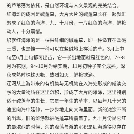
的芦苇荡为依托，是自然环境与人文景观的完美结合。
红海滩的成因是碱蓬草，大片大片的碱蓬草长在一起就汇
聚成了红色的海洋，九、十月份，一片红色的海洋，鲜艳
动人，十分震憾。
织就红海滩的是一棵棵纤细的碱蓬草，即一种适宜在盐碱
土质，也是惟一一种可以在盐碱地上存活的草。3月上中
旬至6月上旬都可出苗，它一长出地面就是红色的，7～8
月为花期，9～10月为结实期，11月初种子完全成熟。深
秋成熟时株株火艳，热烈如火，鲜艳欲滴。
辽河从上游带来的有机物与无机物在入海处形成的咸淡交
融的大量物质在这里沉积，形成了大片的滩涂，这里特别
适于碱蓬草的生长，它是一年生的草本，以每年几十米的
速度向海中延伸，一步步地走向大海里面。新的滩涂不断
的出现，旧的滩涂就被碱蓬草所覆盖了。九十月份是它红
的最浓烈的时候，海的涤荡与滩的沉积是红海滩得以存在