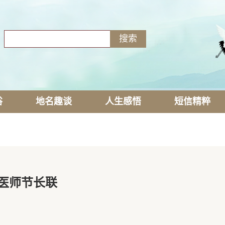
俗
地名趣谈
人生感悟
短信精粹
医师节长联