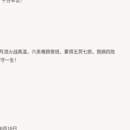
 十分辛苦！
月流火战高温，六亲难顾夜班，累得五劳七损，抱病四处
坚守一生！
8月18日