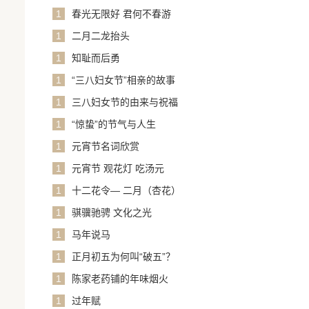
1
春光无限好 君何不春游
1
二月二龙抬头
1
知耻而后勇
1
“三八妇女节”相亲的故事
1
三八妇女节的由来与祝福
1
“惊蛰”的节气与人生
1
元宵节名词欣赏
1
元宵节 观花灯 吃汤元
1
十二花令— 二月（杏花）
1
骐骥驰骋 文化之光
1
马年说马
1
正月初五为何叫“破五”？
1
陈家老药铺的年味烟火
1
过年赋