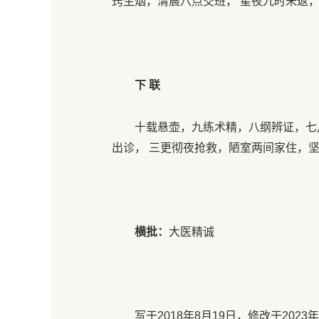
窍生烟，清晨八点交班， 星夜九时未返，
下 联
十载悬壶，九练术精，八纲辨证，七
出诊， 三更彻夜抢救，陋室两间家住，
横批：
大医精诚
写于2018年8月19日，修改于2023年