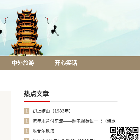
中外旅游
开心笑话
热点文章
1
初上崂山（1983年）
1
流年未肯付东流——题电视英语一书（诗歌
1990年）
1
埃菲尔铁塔