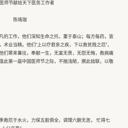
医师节献给天下医务工作者
陈珞珈
凡的工作，他们深知生命之托，重于泰山；每方每药，皆
，术业当精。他们“上以疗君亲之疾，下以救贫贱之厄”，
他们寒来暑往，奉献一生，无富无贵，无怨无悔，救病痛
值此第一届中国医师节之际，不揣浅陋，撰此拙联，以敬
季救厄于水火，力保五脏俱全，调理六腑无恙， 忙得七