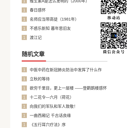
1
维生素A是怎么发明的（2000年）
1
春日感怀
1
名师应当带高徒（1981年）
1
不惑乐新知 暮年思旧友
1
渡江记
随机文章
1
中医中药在新冠肺炎防治中发挥了什么作
用？
1
立秋的等待
1
欲穷千里目，更上一层楼 ——登鹳鹊楼感怀
1
十二花令—六月（荷花）
1
向我们的军队和军人致敬！
1
一曲西厢记 千古话良缘
1
《五行耳穴疗法》序