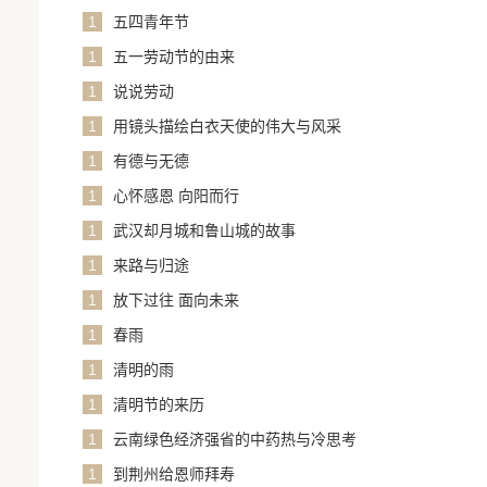
1
五四青年节
1
五一劳动节的由来
1
说说劳动
1
用镜头描绘白衣天使的伟大与风采
1
有德与无德
1
心怀感恩 向阳而行
1
武汉却月城和鲁山城的故事
1
来路与归途
1
放下过往 面向未来
1
春雨
1
清明的雨
1
清明节的来历
1
云南绿色经济强省的中药热与冷思考
1
到荆州给恩师拜寿