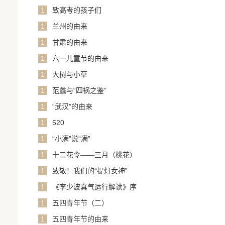
1
致高考的孩子们
1
兰州的由来
1
甘肃的由来
1
六一儿童节的由来
1
大树与小草
1
范蠡与“四祸之鉴”
1
“武汉”的由来
1
520
1
“小满”说“满”
1
十二花令——三月（桃花）
1
致敬！我们的“提灯女神”
1
《李少波真气运行解读》序
1
五四青年节（二）
1
五四青年节的由来