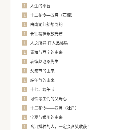
1
人生的平台
1
十二花令—五月（石榴）
1
由南湖红船想到的
1
长征精神永放光芒
1
人之所异 在人品格局
1
青海与西宁的由来
1
哀悼赵沧桑先生
1
父亲节的由来
1
端午节的由来
1
十七、端午节
1
可怜考生们的父母心
1
十二花令——四月（牡丹）
1
宁夏与银川的由来
1
含泪播种的人，一定会含笑收获！