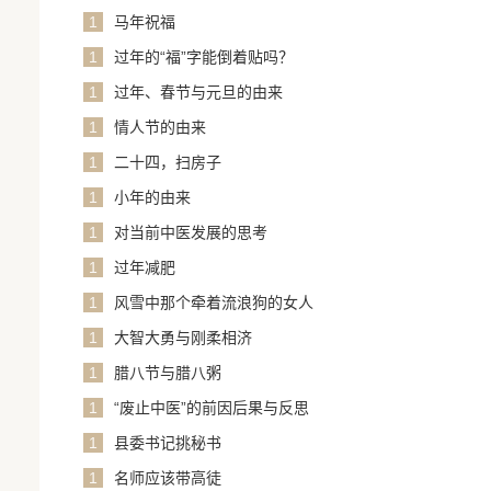
1
马年祝福
1
过年的“福”字能倒着贴吗？
1
过年、春节与元旦的由来
1
情人节的由来
1
二十四，扫房子
1
小年的由来
1
对当前中医发展的思考
1
过年减肥
1
风雪中那个牵着流浪狗的女人
1
大智大勇与刚柔相济
1
腊八节与腊八粥
1
“废止中医”的前因后果与反思
1
县委书记挑秘书
1
名师应该带高徒