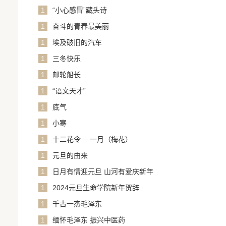
1
“小心感冒”藏头诗
1
奋斗的青春最美丽
1
埃及破旧的汽车
1
三冬快乐
1
邮轮船长
1
“语文天才”
1
底气
1
小寒
1
十二花令— 一月（梅花）
1
元旦的由来
1
日月有情迎元旦 山河有爱庆新年
1
2024元旦生命学院新年贺辞
1
千古一杰毛泽东
1
缅怀毛泽东 振兴中医药