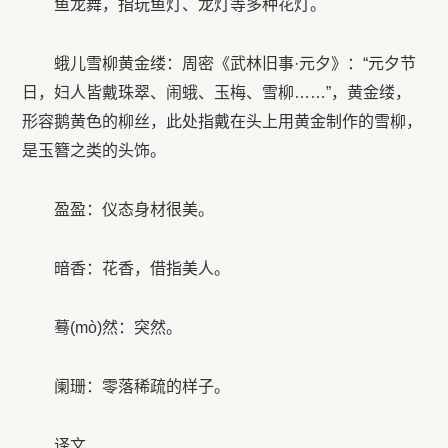
鱼龙舞，指玩鱼灯、龙灯等多种花灯。
蛾儿雪柳黄金缕：周密《武林旧事·元夕》：“元夕节
日，妇人皆戴珠翠、闹蛾、玉梅、雪柳……”，黄金缕，
形容鹅黄色的柳丝，此处指戴在头上用黄金制作的雪柳，
是玉簪之类的头饰。
盈盈：仪态身材很美。
暗香：花香，借指美人。
蓦(mò)然：突然。
阑珊：零落稀疏的样子。
译文