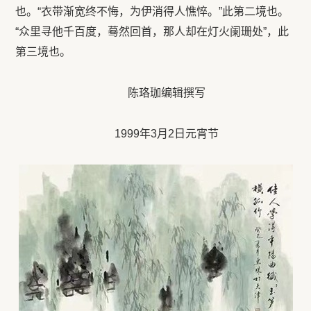
也。“衣带渐宽终不悔，为伊消得人憔悴。”此第二境也。
“众里寻他千百度，蓦然回首，那人却在灯火阑珊处”，此
第三境也。
陈珞珈编辑撰写
1999年3月2日元宵节