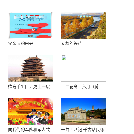
父亲节的由来
立秋的等待
欲穷千里目，更上一层
十二花令—六月（荷
楼 ——登鹳鹊楼感怀
花）
向我们的军队和军人致
一曲西厢记 千古话良缘