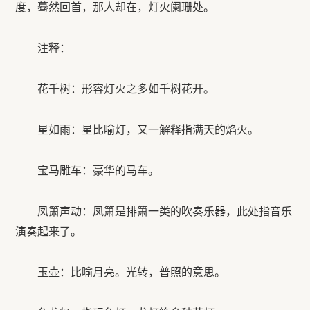
度，蓦然回首，那人却在，灯火阑珊处。
注释：
花千树：形容灯火之多如千树花开。
星如雨：星比喻灯，又一解释指满天的焰火。
宝马雕车：豪华的马车。
凤箫声动：凤箫是排箫一类的吹奏乐器，此处指音乐
演奏起来了。
玉壶：比喻月亮。光转，普照的意思。