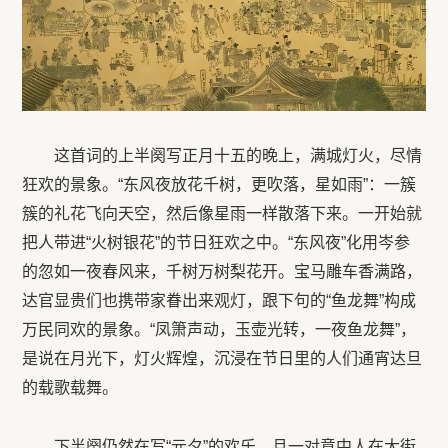
这首词的上半阕写正月十五的晚上，满城灯火，尽情
狂欢的景象。“东风夜放花千树，更吹落，星如雨”：一簇
簇的礼花飞向天空，然后像星雨一样散落下来。一开始就
把人带进“火树银花”的节日狂欢之中。“东风夜”化用岑参
的忽如一夜春风来，千树万树梨花开。宝马雕车香满路，
达官显贵们也携带家眷出来观灯，跟下句的“鱼龙舞”构成
万民同欢的景象。“凤箫声动，玉壶光转，一夜鱼龙舞”，
是说在月光下，灯火辉煌，沉浸在节日里的人们通宵达旦
的载歌载舞。
下半阕仍然在写“元夕”的欢乐，且一对意中人在大街