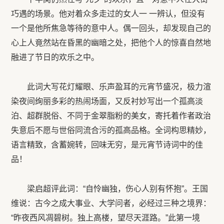
巧遇的场景。他对着众多走过的女人一 一辨认，但没有
一个是他所焦急等待的意中人。偶一回头，却发现自己的
心上人竟然站在昏黑的幽暗之处，把他个人的惊喜自然地
融进了节日的欢乐之中。
此词大写花灯耀眼、乐声盈耳的元宵节盛况，极力渲
染夜间绚丽多彩的热闹场面，又反衬妙写出一个孤高淡
泊、超群脱俗、不同于金翠脂粉的美女，寄托着作者政治
失意后不愿与世俗同流合污的孤高品格。全词构思精妙，
语言精致，含蓄婉转，回味无穷，是元宵节诗词中的佳
品！
梁启超评此词：“自怜幽独，伤心人别有怀抱”。王国
维说：古今之成大事业、大学问者，必经过三种之境界：
“昨夜西风凋碧树。独上高楼，望尽天涯路。”此第一境