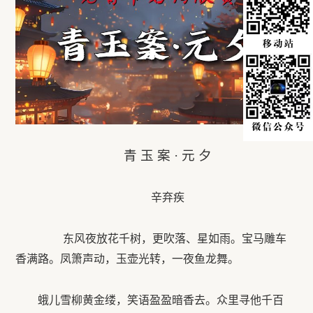
青 玉 案 · 元 夕
辛弃疾
东风夜放花千树，更吹落、星如雨。宝马雕车
香满路。凤箫声动，玉壶光转，一夜鱼龙舞。
蛾儿雪柳黄金缕，笑语盈盈暗香去。众里寻他千百