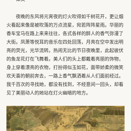
夜晚的东风将元宵夜的灯火吹得如千树花开，更让烟
火看起来像是被吹落的万点流星，宛若阵阵星雨。华丽的
香车宝马在路上来来往往，各式各样的醉人的香气弥漫了
大街。凤萧等悦耳的音乐在四处回荡，月亮在空中发出明
亮的荧光，光华流转。热闹无比的节日夜晚里，此起彼伏
的鱼龙花灯在飞舞着。美人们的头上都戴着亮丽的饰物，
身上穿着漂亮的衣物，打扮得似玉如花，面带娇柔的微笑
欢天喜的朝前奔去，一路上香气飘洒着从人们面前经过。
我千百次的寻找她，都没有找到，不经意间一回头，却看
见了美丽动人的她站在灯火幽暗的地方。