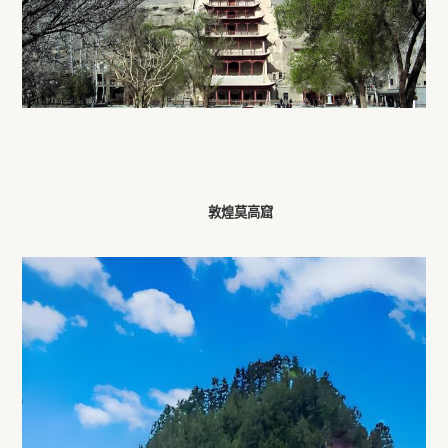
敦煌莫高窟