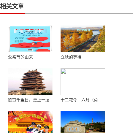
相关文章
父亲节的由来
立秋的等待
欲穷千里目，更上一层
十二花令—六月（荷
楼 ——登鹳鹊楼感怀
花）