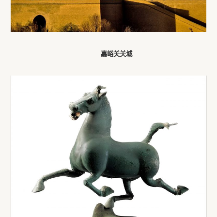
嘉峪关关城