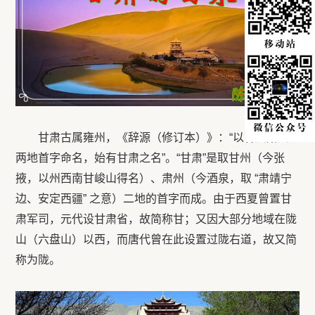
甘肃古属雍州，《辞源（修订本）》：“以甘州肃州
两地首字命名，始有甘肃之名”。“甘肃”是取甘州（今张
掖，以州西南甘峻山得名）、肃州（今酒泉，取 “肃靖宁
边、安定西疆” 之意）二地的首字而成。由于西夏曾置甘
肃军司，元代设甘肃省，故简称甘；又因大部分地域在陇
山（六盘山）以西，而唐代曾在此设置过陇右道，故又简
称为陇。