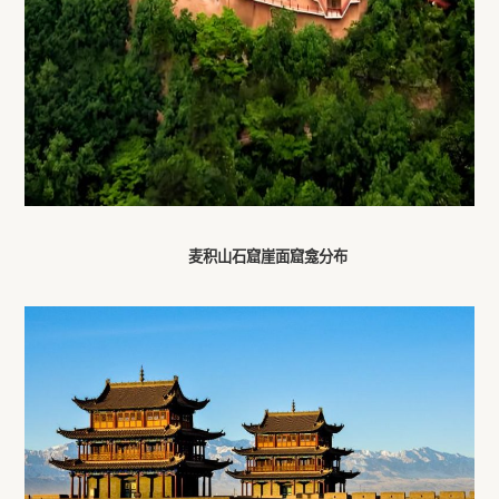
麦积山石窟崖面窟龛分布