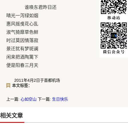
谁唤东君昨日还
晴光一泻绿如烟
惠风摇曵花心乱
淑气猗靡草色鲜
时过莫因情落寂
景迁犹有梦斑谰
闲来把酒陶篱下
便是阳春三月天
2011年4月2日于首都机场
本文标签：
上一篇:
心如空山
下一篇:
生日快乐
相关文章