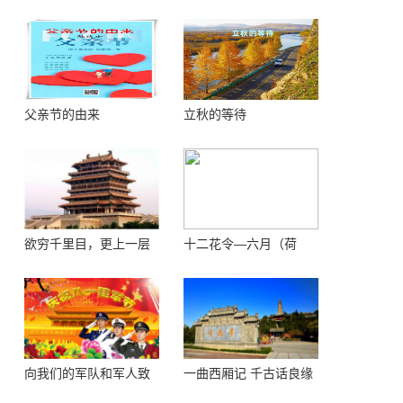
父亲节的由来
立秋的等待
欲穷千里目，更上一层
十二花令—六月（荷
楼 ——登鹳鹊楼感怀
花）
向我们的军队和军人致
一曲西厢记 千古话良缘
敬！