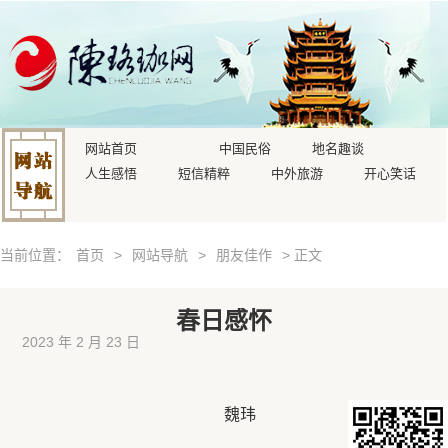
网站首页
中国民俗
地名趣谈
人生感悟
短信精粹
中外旅游
开心笑话
当前位置：
首页
>
网站导航
>
朋友佳作
> 正文
春日感怀
2023 年 2 月 23 日
魏玮