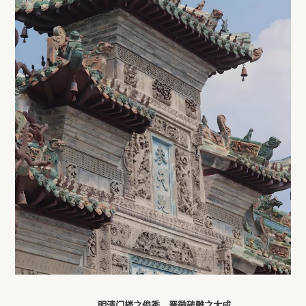
明清门楼之俊秀，晋徽砖雕之大成