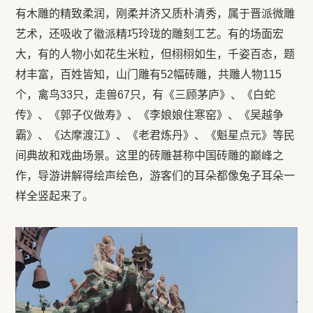
有木雕的精致柔润，刚柔并济又质朴清秀，属于晋派微雕
艺术，还吸收了徽派精巧玲珑的雕刻工艺。有的场面宏
大，有的人物小如花生米粒，但栩栩如生，千姿百态，题
材丰富，百姓皆知，山门雕有52幅砖雕，共雕人物115
个，禽鸟33只，走兽67只，有《三顾茅庐》、《白蛇
传》、《郭子仪做寿》、《李娘娘住寒窑》、《吴越争
霸》、《达摩渡江》、《老君炼丹》、《魁星点元》等民
间典故和戏曲场景。这里的砖雕甚称中国砖雕的巅峰之
作，导游讲解得绘声绘色，游客们的耳朵都像兔子耳朵一
样全竖起来了。