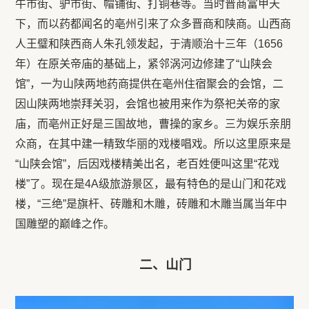
牛市街、驴市街、帽铺街、打铜巷等。当时晋商富甲天
下，而以药都闻名的亳州引来了众多晋商和陕商。山西商
人王璧和陕西商人朱孔领发起，于清顺治十三年（1656
年）在原关帝庙的基础上，紧邻涡河边修建了“山陕会
馆”，一为山陕两地药商提供在亳州住宿聚会的会馆，二
因山陕两地崇拜关羽，会馆也被用来作为祭祀关帝的家
庙，而亳州正好是三国故地，曹操的家乡。三为娱乐亲朋
众商，在其中建一精致华丽的戏楼唱戏。所以这里原来是
“山陕会馆”，后因戏楼精美出名，老百姓便叫这里“花戏
楼”了。现在是4A级旅游景区，最有特色的是山门和花戏
楼，“三绝”是旗杆、砖雕和木雕，砖雕和木雕当属当年中
国雕塑的巅峰之作。
二、山门