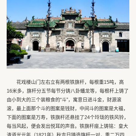
花戏楼山门左右立有两根铁旗杆，每根重15吨，高
16米多，旗杆分五节每节分铸八卦蟠龙等，每根杆上铸了
由小到大的三个装粮食的“斗”，寓意日进斗金，财源滚
滚，最上面那个斗的图案是钱财，中间斗的图案是大福，
下面的图案是万寿，铁旗杆还悬挂了24个玲珑的铁风铃，
每当风起，便会发出悦耳的声音。铁旗杆座上铸铭：皇大
清道光元年（1821年）秋吉日铸造旗杆一对，重二万四