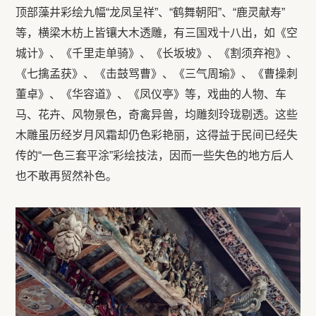
顶部藻井彩绘九幅“龙凤呈祥”、“鹤舞朝阳”、“鹿灵献寿”
等，横梁木枋上皆镶大木透雕，有三国戏十八出，如《空
城计》、《千里走单骑》、《长坂坡》、《割须弃袍》、
《七擒孟获》、《击鼓骂曹》、《三气周瑜》、《曹操刺
董卓》、《华容道》、《凤仪亭》等，戏曲的人物、车
马、花卉、风物景色，奇禽异兽，均雕刻玲珑剔透。这些
木雕虽历经岁月风霜却仍色彩艳丽，这得益于民间已经失
传的“一色三套平涂”彩绘技法，因而一些失色的地方后人
也不敢再贸然补色。