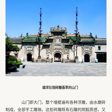
雄浑壮观砖雕荟萃的山门
山门即大门，整个墙壁遍布各种浮雕，由水磨砖
制成，全部手工雕琢。这些砖雕既有石雕的刚毅质感，又