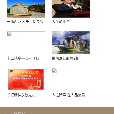
一曲西厢记 千古话良缘
人生的平台
十二花令—五月（石
由南湖红船想到的
榴）
长征精神永放光芒
人之所异 在人品格局