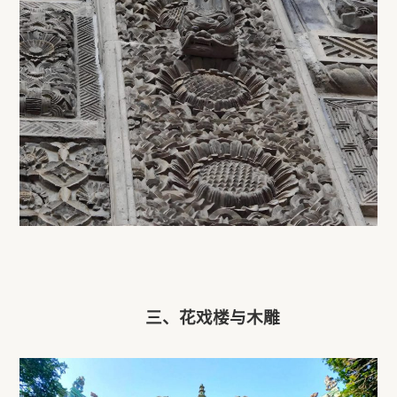
三、花戏楼与木雕