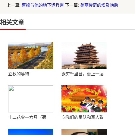
上一篇:
曹操与他的地下运兵道
下一篇:
美丽传奇的埃及艳后
相关文章
立秋的等待
欲穷千里目，更上一层
楼 ——登鹳鹊楼感怀
十二花令—六月（荷
向我们的军队和军人致
花）
敬！