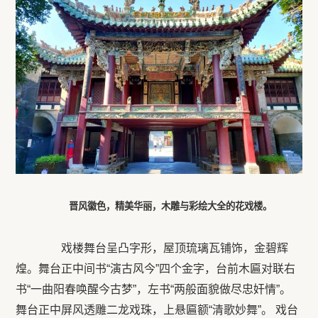
晋风徽色，精美华丽，木雕与彩绘大全的花戏楼。
戏楼舞台呈凸字形，屋顶琉璃瓦铺饰，金碧辉
煌。舞台正中间书“演古风今”四个金字，台前木匾对联右
书“一曲阳春唤醒今古梦”，左书“两般面貌做尽忠奸情”。
舞台正中屏风透雕二龙戏珠，上悬匾额“清歌妙舞”。 戏台