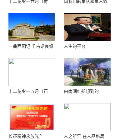
十二花令—六月（荷
向我们的军队和军人致
花）
敬！
一曲西厢记 千古话良缘
人生的平台
十二花令—五月（石
由南湖红船想到的
榴）
长征精神永放光芒
人之所异 在人品格局