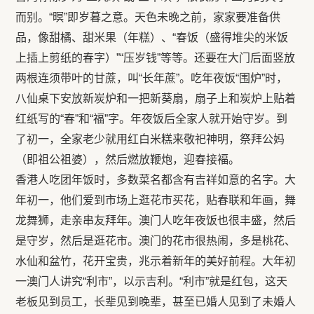
而别。“暝”即岁暮之意。天色未晚之前，家家要准备供
品，像甜橘、甜米果（年糕）、“春饭（盛得堆尖的米饭
上插上剪纸的春字）”“压岁钱”等等。还要在大门后面竖放
两根连须带叶的甘蔗，叫“长年蔗”。吃年夜饭“围炉”时，
八仙桌下安放新炭炉和一把新葵扇，扇子上和炭炉上贴着
红纸写的“春”和“福”字。年夜饭后全家人就开始守岁。到
了初一，全家老少就用红白米糕来敬祀神明，祭拜公妈
（即祖公祖婆），然后燃放鞭炮，迎春接褔。
香港人吃团年饭时，多数菜名都含有吉祥如意的名字。大
年初一，他们爱到市场上逛花市买花，贴春联和年画，舞
龙舞狮，走亲串友拜年。澳门人吃年夜饭也很丰盛，然后
是守岁，然后是逛花市。澳门的花市很热闹，多是桃花、
水仙和盆竹，花开宝贵，兆示着新年的美好前程。大年初
一澳门人讲究“利市”，以示吉利。“利市”就是红包，这天
老板见到员工，长辈见到晚辈，甚至已婚人见到了未婚人