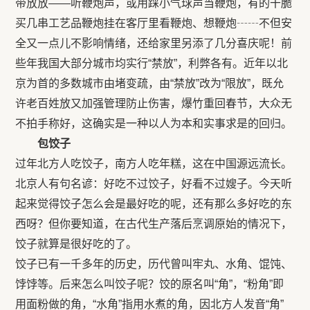
带放放——听鞭炮声，或用踩小气球声当鞭炮，有的干脆
买几串工艺品鞭炮挂在客厅里看鞭炮、想鞭炮┄┄不但安
全又一点儿不影响情绪，还给家里另添了几分喜庆呢！前
些年我国大部分城市均实行“禁放”，利弊各有。近年以北
京为首的多数城市由堵变疏，由“禁放”改为“限放”，既允
许老百姓放又加强管理防止伤害，爆竹重回春节，大众无
不拍手称好，这确实是一种以人为本和实事求是的回归。
包饺子
过年北方人吃饺子，南方人吃年糕，这在中国源远流长。
北京人有句名谚：好吃不过饺子，好看不过嫂子。今天听
起来觉得饺子怎么会是最好吃的呢，还有那么多好吃的东
西呀？但你要知道，在古代生产落后烹调原始的情况下，
饺子就算是很好吃的了。
饺子已有一千多年的历史，历代曾叫牢丸、水角、馄饨、
饽饽等。后来怎么叫饺子呢？饺的原名叫“角”，“粉角”即
用面粉做的角，“水角”指用水煮的角，因北方人发音“角”