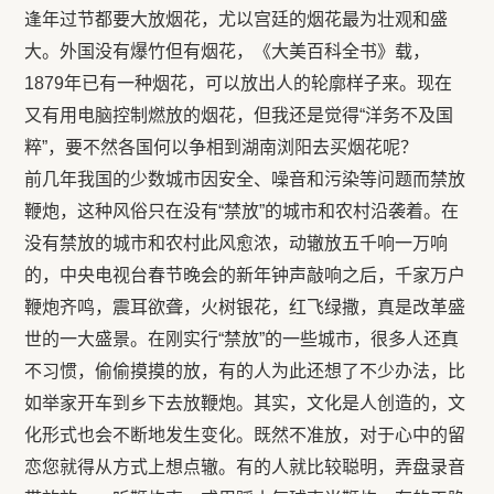
逢年过节都要大放烟花，尤以宫廷的烟花最为壮观和盛
大。外国没有爆竹但有烟花，《大美百科全书》载，
1879年已有一种烟花，可以放出人的轮廓样子来。现在
又有用电脑控制燃放的烟花，但我还是觉得“洋务不及国
粹”，要不然各国何以争相到湖南浏阳去买烟花呢？
前几年我国的少数城市因安全、噪音和污染等问题而禁放
鞭炮，这种风俗只在没有“禁放”的城市和农村沿袭着。在
没有禁放的城市和农村此风愈浓，动辙放五千响一万响
的，中央电视台春节晚会的新年钟声敲响之后，千家万户
鞭炮齐鸣，震耳欲聋，火树银花，红飞绿撒，真是改革盛
世的一大盛景。在刚实行“禁放”的一些城市，很多人还真
不习惯，偷偷摸摸的放，有的人为此还想了不少办法，比
如举家开车到乡下去放鞭炮。其实，文化是人创造的，文
化形式也会不断地发生变化。既然不准放，对于心中的留
恋您就得从方式上想点辙。有的人就比较聪明，弄盘录音