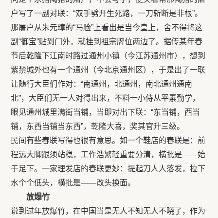
户写了一副对联：“双手劈开生死路，一刀斩断是非根”。
那屠户从朱元璋的“马脸”上看出是当今皇上，舍不得将这
副“御宝”贴到门外，就挂到祖宗牌位两边了。据传某年春
节后乾隆下江南时路过通州小镇（今江苏通州市），想到
紫禁城外也有一个通州（今北京通州区），于是出了一联
让随行大臣们作对：“南通州，北通州，南北通州通南
北”，大臣们无一人对得出来，不料一小侍从平素勤学，
眼见通州城里满街当铺，当即对出下联：“东当铺，西当
铺，东西当铺当东西”，乾隆大喜，奖其官升三级。
民间有些春联写得也很有意思。如一个鞋店的春联是：前
程远大脚跟须站稳，工作浩繁轻重要分清，横批是——始
于足下。一家理发店的春联更妙：提起刀人人落发，拉下
水个个低头，横批是——改头换面。
放爆竹
说到过年放爆竹，在中国当是无人不知无人不晓了，作为