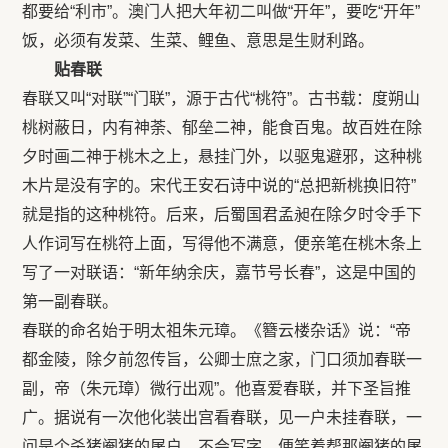
都要给“利市”。澳门人把大年初二叫做“开年”，要吃“开年”
饭，必须有发菜、生菜、鲤鱼、意思是生财利路。
贴春联
春联又叫“对联”“门联”，源于古代“桃符”。古书载：度朔山
桃树蔽日，内有神荼、郁垒二神，能食百鬼。故百姓在除
夕时画二神于桃木之上，悬挂门外，以驱鬼避邪，这种桃
木片是没有字的。宋代王安石诗中说的“总把新桃换旧符”
就是指的这种桃符。后来，后蜀国君孟昶在除夕时令手下
人作词写在桃符上面，写得他不满意，便亲笔在桃木条上
写了一对联语：“新年纳余庆，嘉节号长春”，这是中国的
第一副春联。
春联的命名始于明太祖朱元璋。《簪云楼杂话》说：“帝
都金陵，除夕前忽传旨，公卿士庶之家，门口须加春联一
副，帝（朱元璋）微行出观”。他喜爱春联，并下圣旨推
广。据说有一次他化装出宫看春联，见一户未挂春联，一
问是个杀猪阉猪的屠户，不会写字，便笑着帮那阉猪的屠