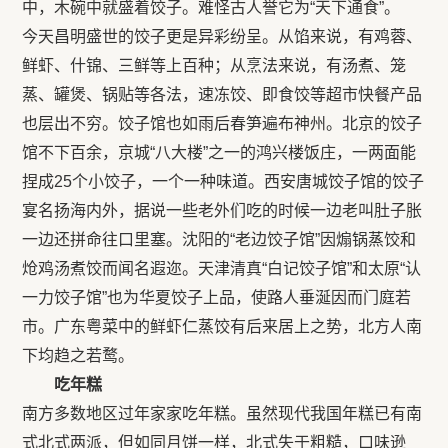
中，木碗中就盛着饺子。难怪古人誉它为“天下通食”。
今天昌明盛世的饺子更是异彩纷呈。从馅来说，有鸡蓉、
鲜虾、什锦、三鲜等上百种；从烹法来说，有汤煮、笼
蒸、罐煲、锅贴等各法，速冻饺、即食饺等超市快餐产品
也层出不穷。饺子馆也如雨后春笋遍布神州。北京的饺子
馆不下百余，京城“八大楼”之一的鸿兴楼饭庄，一两面能
捏成25个小饺子，一个一种味道。西安唐城饺子馆的饺子
宴名扬海内外，据说一些老外们吃的时候一边老叫肚子胀
一边还拼命往口里塞。沈阳的“老边饺子馆”因煽锅蒸饺和
炝鸡汤煮饺而闻名遐迩。天津清真“白记饺子馆”和太原“认
一力饺子馆”也为华夏饺子上品，使路人垂涎因而门庭若
市。广东粤菜中的鲜虾仁蒸饺有后来居上之势，北方人南
下均趋之若鹜。
吃年糕
南方多数地区过年家家吃年糕。虽然现代我国年糕已有南
式北式两派，但如同月饼一样，北式失于粗糙，口味逊