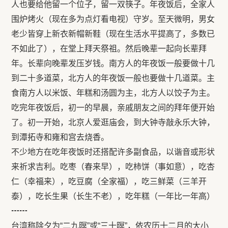
人也要给他留一个位子，留一双筷子。年夜饭后，全家人
围炉烤火（现在多为点灯看电视）守岁。至天微明，男女
老少皆穿上新衣新帽新鞋（现在生活水平提高了，多数已
不如此了），在堂上拜天祭祖。然后晚辈一起向长辈拜
年。长辈向晚辈发压岁钱。南方人的年夜饭一般要做十几
到二十多道菜，北方人的年夜饭一般也要做十几道菜。主
食南方人以米饭、年糕和汤圆为主，北方人以饺子为主。
吃完年夜饭后，初一的早晨，亲戚朋友之间的拜年便开始
了。初一开始，北京人爱逛庙会，到大钟寺敲永乐大钟，
到潭拓寺和雍和宫去烧香。
不少地方在吃年夜饭时还搭配许多副食品，以谐音或形状
来祈求吉利。吃枣（春来早），吃柿饼（事如意），吃杏
仁（幸福来），吃豆腐（全家福），吃三鲜菜（三羊开
泰），吃长生果（长生不老），吃年糕（一年比一年高）
┅┅
台湾称除夕为“二九暝”或“三十暝”，依农历十二月的大小