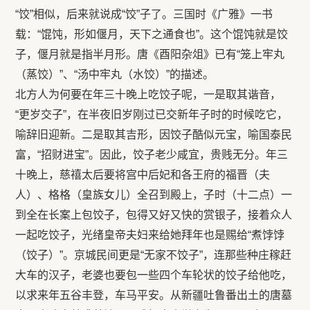
“饺”相似，后来就说成“饺”子了。三国时《广雅》一书
载：“馄饨，形如偃月，天下之通食也”。这个馄饨就是饺
子，偃月就是指半月形。唐《酉阳杂俎》已有“笼上牢丸
（蒸饺）”、“汤中牢丸（水饺）”的描述。
北方人为何要在年三十晚上吃饺子呢，一是取其谐音，
“更岁交子”，在半夜旧岁刚过已交新年子时的时候吃它，
喻辞旧迎新。二是取其吉形，因饺子酷似元宝，喻国泰民
富，“招财进宝”。因此，饺子老少咸宜，贵贱无分。年三
十晚上，慈禧太后要将宫中后妃和各王府的福晋（夫
人）、格格（皇族女儿）全召到殿上，子时（十二点）一
到全在长案上包饺子，包得又好又快的赏银子，接着众人
一起吃饺子，光绪皇帝夫妇来给她拜年也是赐给“煮饽饽
（饺子）”。京城民间更是“无家不饺子”，连那些种庄稼赶
大车的汉子，老婆也要包一些四个车轮状的饺子给他吃，
以求来年五谷丰登，车马平安。从新疆吐鲁番出土的唐墓