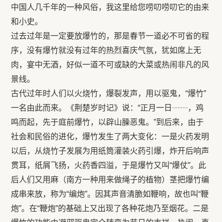
中国人几千年的一种风俗，我这里给您唠叨唠叨它的由来
和小史。
过去过年是一定要放爆竹的，那是春节一道必不可省的程
序，没有爆竹就没有过年的热烈喜庆气氛，犹如席上无
肉，宴中无酒，好似一道不可或缺的大菜或热闹非凡的风
景线。
古代过年时人们以火烧竹，爆裂发声，用以驱鬼，“爆竹”
一名由此而来。《荆楚岁时记》说：“正月一日┄┄，鸡
鸣而起，先于庭前爆竹，以辟山臊恶鬼。”到后来，由于
社会和民俗的进化，爆竹发生了两大变化：一是火药发明
以后，从烧竹子发展为用纸筒灌装火药引爆，炸开后响声
贯耳，纸屑飞扬，火药香四溢，于是爆竹又叫“爆仗”。此
后人们又用麻（南方一种用来做绳子的植物）茎把爆竹编
成串来放，称为“编炮”。因其声音清脆如鞭响，故也叫“鞭
炮”。在“鞭炮”的基础上又出现了各种花炮乃至烟花。二是