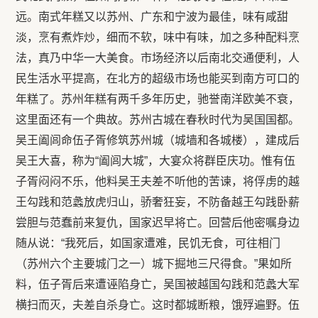
远。南式年糕又以苏州、广东和宁波为最佳，味有咸甜
淡，烹有煮炸炒，细而不软，味中有味，加之多种配料烹
法，真乃中华一大美食。市场经济以后南北交通便利，人
民生活水平提高，在北方的超级市场也能买到南方可口的
年糕了。苏州年糕有两千多年历史，驰誉南洋欧美不衰，
这里面还有一个典故。苏州古城在春秋时代为吴国国都。
吴王阖闾命伍子胥修筑苏州城（城墙和各城楼），建成后
吴王大喜，称为“阖闾大城”，大宴众将群臣庆功。惟有伍
子胥闷闷不乐，他料吴王夫差不听他的苦谏，将俘虏的越
王勾践和范蠡放虎归山，骄奢狂妄，不防备越王勾践卧薪
尝胆与范蠢前来复仇，国家迟早将亡。回营后他密嘱身边
随从说：“我死后，如国家遭难，民饥无食，可往相门
（苏州六个主要城门之一）城下掘地三尺得食。”果如所
料，伍子胥后来遭诬陷身亡，吴国被越国勾践和范蠡大军
横扫而灭，夫差自杀身亡。这时都城断粮，饿殍遍野。伍