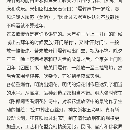
爆竹的功能由避邪驱鬼完全转变为节日的吉祥、热闹、喜
庆和欢乐。宋朝臣相王安石诗曰：“爆竹声中一岁除，春
风送暖入屠苏（美酒）。”因此过去老百姓认为不放鞭炮
不喝酒就不算过年。
过去放爆竹是有许多讲究的。大年初一早上一开门的时候
或出去拜年的时候要放“开门爆竹”，又叫“开财门”，一般
放一挂鞭炮。若未放开门爆竹就出门去，视为不祥。除夕
年三十晚上祭完祖宗和已去世的父母之后，全家关上门吃
团年（团圆）饭，放关门爆竹，一般放一至三挂鞭炮，然
后合家围坐谈笑、吃杂食、守岁到半夜或天明。
各朝重爆竹，明清出烟花。明代的烟花制作已达到了相当
的水平。从高度、品种到造型都相当不错。明人张时辙在
《陈都阃宅看烟花》诗中，对烟花燃放空中的景物作了生
动的描绘：“空中捧出百丝灯，神女新妆五彩明。真有斩
蛟动长剑，狂客吹箫过洞庭”。到了清代放烟花的规模更
加盛大，工艺和花型变幻精美无比，民间、官府和佛教界