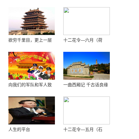
欲穷千里目，更上一层
十二花令—六月（荷
楼 ——登鹳鹊楼感怀
花）
向我们的军队和军人致
一曲西厢记 千古话良缘
敬！
人生的平台
十二花令—五月（石
榴）