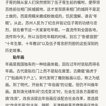
子胥的随从家人们突然想到了伍子胥生前的嘱咐，便带领
百姓前往相门拆城掘地，这才发现原来相门的城砖不是泥
土做的，而是用糯米磨成粉做成的，饥民饿解，遂名“年
糕”。从此，苏州人民为了纪念并铭记伍子胥的功绩与忠
烈，就在春节这一天家家吃年糕，一直流传到全国各地，
流传到今天。所以当您吃年糕的时候，别忘了“卧薪尝胆”
“十年生聚、十年教训”以及伍子胥忠肝烈胆的这些深刻的
历史故事。
贴年画
年画是我国独有的一种绘画体裁，因在过年时张贴而得名
年画。古代是贴在门上而不是贴在屋里，古籍载“画虎于
门”“贴画鸡于户上”。宋代发明了雕刻板画以后，称之为纸
画。到了明代，开始有了“年俗画”的记载，但仍不叫做年
画。直到清光绪年间“戊戌变法”时，社会生活各方面都在
搞“改良”，改良派提出年俗画应该配合社会改革，首选提
出“改良年画”的主张。随即，天津杨柳青齐健隆画店首先