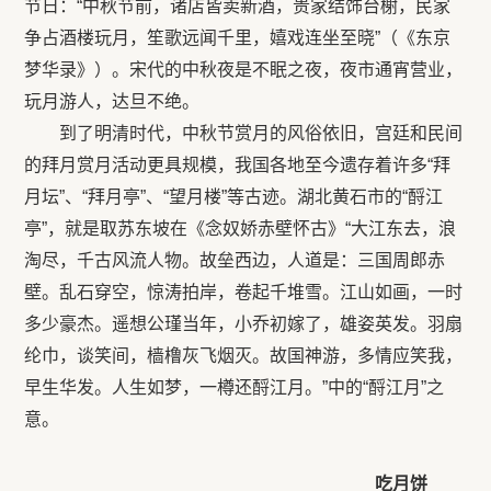
节日：“中秋节前，诸店皆卖新酒，贵家结饰台榭，民家
争占酒楼玩月，笙歌远闻千里，嬉戏连坐至晓”（《东京
梦华录》）。宋代的中秋夜是不眠之夜，夜市通宵营业，
玩月游人，达旦不绝。
到了明清时代，中秋节赏月的风俗依旧，宫廷和民间
的拜月赏月活动更具规模，我国各地至今遗存着许多“拜
月坛”、“拜月亭”、“望月楼”等古迹。湖北黄石市的“酹江
亭”，就是取苏东坡在《念奴娇赤壁怀古》“大江东去，浪
淘尽，千古风流人物。故垒西边，人道是：三国周郎赤
壁。乱石穿空，惊涛拍岸，卷起千堆雪。江山如画，一时
多少豪杰。遥想公瑾当年，小乔初嫁了，雄姿英发。羽扇
纶巾，谈笑间，樯橹灰飞烟灭。故国神游，多情应笑我，
早生华发。人生如梦，一樽还酹江月。”中的“酹江月”之
意。
吃月饼