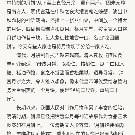
中特制的月饼“从下至上直径尺余，重有两斤。”因朱元璋
是南方人，明代宫廷在中秋之夜大摆宴席吃螃蟹，演出中
秋题材的神话戏曲，还摆上一张八仙桌，中间放一个特大
的月饼，四周缀满糕点和瓜果。祭月完毕，按皇家人口将
月饼切作若干块，每人象征性地尝一口，名曰“吃团圆
饼”。今天有些人家也是将月饼切了分给一家人吃。
清代，月饼制作技巧越来越高。清人袁枚《随园食
单》介绍道：“酥皮月饼，以松仁、核桃仁、瓜子仁和冰
糖、猪油作馅，食之不觉甜而香松柔腻，迥异寻常。”清
宫月饼之大，令人难以想象，像末代皇帝溥仪赏给总管内
务大臣绍英的一个月饼，便是“径约二尺许，重约二十
斤”。
长期以来，我国人民对制作月饼积累了丰富的经验，
明清时期，饼师已经把嫦娥奔月等神话故事作为食品艺术
图案印在月饼上。一位清朝文人形容道：“月饼饱装桃肉
馅，雪糕甜砌蔗糖霜”，看来和现在的月饼已经颇为相近