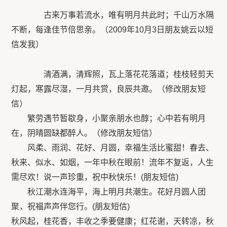
古来万事若流水，唯有明月共此时；千山万水隔
不断，每逢佳节倍思亲。（2009年10月3日朋友姚云以短
信发我）
清酒满，清辉照，瓦上落花花落道；桂枝轻剪天
灯起，寒露尽湿，一月共赏，良辰共邀。（修改朋友短
信）
繁劳遇节暂歇身，小聚亲朋水也醇；心中若有明月
在，阴晴圆缺都醉人。（修改朋友短信）
风柔、雨润、花好、月圆，幸福生活比蜜甜！春去、
秋来、似水、如烟，一年中秋在眼前！流年不复返，人生
需尽欢！说一声珍重，祝中秋快乐！(朋友短信)
秋江潮水连海平，海上明月共潮生。花好月圆人团
聚，祝福声声伴您行。(朋友短信)
秋风起，桂花香，丰收之季要健康；红花谢，天转凉，秋