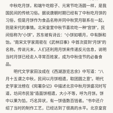
中秋吃月饼，和端午吃粽子、元宵节吃汤圆一样，是我
国民间的传统习俗。据说唐朝时期已经有了中秋吃月饼的
习俗，但是月饼作为食品名称并同中秋赏月联系在一起，
则是宋代的事情。北宋皇室中秋节喜欢吃一种“宫饼”，民
间俗称为“小饼”，苏东坡有诗云：“小饼如嚼月，中有酥和
饴。”南宋文学家周密在《武林旧事》中首次提到“月饼”的
名称。传说元末，人们还利用月饼来传递反元信息，说明
当时月饼已经走入寻常百姓家，成为中秋佳节的必备食
品。
明代文学家田汝成在《西湖游览志余》中写道：“八
月十五谓之中秋，民间以月饼相遗，取团圆之意”。明代
史学家沈榜在《宛署杂记》中描述北京中秋月饼盛况时写
道，坊间市民皆“造面饼相遗，大小不等，呼为月饼。饼
中以果为馅，巧名异状，有一饼值数百钱者。”书中还介
绍了当时的制作工艺，已经达到了很高的水平。北京皇宫