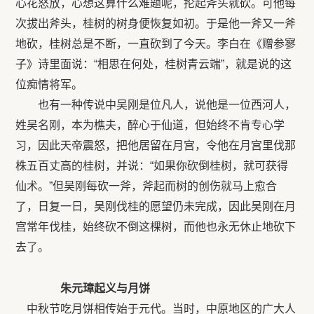
心花怒放，心想这算什么难题呢，抡起斧头就砍。可他每
次拔出斧头，桂树的树身便恢复如初。于是他一斧又一斧
地砍，桂树总是不断，一直砍到了今天。李白在《赠参寥
子》诗里面说：“相思在何处，桂树青云端”，就是说的这
位痴情将军。
也有一种传说中吴刚是位凡人，说他是一位西河人，
姓吴名刚，本为樵夫，醉心于仙道，但始终不肯专心学
习，因此天帝震怒，把他居留在月宫，令他在月宫里伐那
株五百丈高的桂树，并说：“如果你砍倒桂树，就可获得
仙术。”但吴刚每砍一斧，斧起而树的创伤就马上愈合
了，日复一日，吴刚伐桂的愿望仍未完成，因此吴刚在月
宫常年伐桂，始终砍不倒这棵树，而他也永无休止地砍下
去了。
朱元璋起义与月饼
中秋节吃月饼相传始于元代。当时，中原地区的广大人