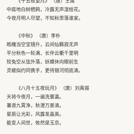
《十五夜望月》 （唐）王建
中庭地白树栖鸦，冷露无声湿桂花。
今夜月明人尽望，不知秋思落谁家。
《中秋》 （唐）李朴
皓魄当空宝镜升，云间仙籁寂无声
平分秋色一轮满，长伴云衢千里明
狡兔空从弦外落，妖蟆休向眼前生
灵槎拟约同携手，更待银河彻底清。
《八月十五夜玩月》 （唐）刘禹锡
天将今夜月，一遍洗寰瀛。
暑退九霄净，秋澄万景清。
星辰让光彩，风露发晶英。
能变人间世，攸然是玉京。