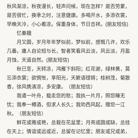
秋风渐凉，秋夜漫长，轻声问候，现在怎样？是否劳累，
是否很忙，换季之时，注意健康。多喝开水，多添衣裳，
早晚天冷，小心着凉。保重身体，节日吉祥。(朋友短信)
忆秦娥
月又圆，岁月年年梦似前，梦似前，感慨几许，欢乐
几番。庸人自论短与长，智者笑看风云淡，风云淡，月盈
月蚀，天道自然。(朋友短信)
秋已至，天转凉，鸿雁下斜阳；红花谢，绿林黄，莫
忘添衣裳；欲惆怅，享阳光，天簌语铿锵；桂树茂，菊散
香，徐风携清凉，多安康。（朋友短信）
我遣一叶舟，载走您的愁；我执一片月，照您睡无
忧；我奉一樽酒，但求人长久；我劝西风起，赠您一江
秋。（朋友短信）
鲜花或雅或艳，总栽在花盆里；月亮或圆或缺，总挂
在天上；情谊或远或近，总留在记忆里；朋友或兄或弟，