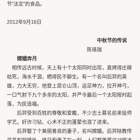
节“法定”的食品。
2012年9月16日
中秋节的传说
陈珞珈
嫦娥奔月
相传远古时候，天上有十个太阳同时出现，直烤得庄稼
枯死，海水干涸，晒得民不聊生。有一个名叫后羿的英
雄，力大无穷，他登上昆仑山顶，运足神力，拉开神弓，
一口气射下九个多余的太阳，并严令最后一个太阳按时起
落，为民造福。
后羿受到百姓的尊敬和爱戴，不少志士慕名前来投师
学艺。奸诈刁钻、心术不正的蓬蒙也混了进来。
后羿娶了个美丽善良的妻子，名叫嫦娥。后羿除教传