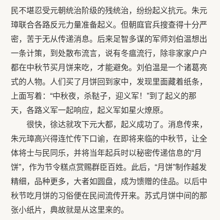
民不堪忍受元朝统治阶级的残统治，纷纷起义抗元。朱元
璋联合各路反元力量准备起义。但朝庭官兵搜查得十分严
密，苦于无从传递消息。后来足智多谋的军师刘伯温想出
一条计策，到处散布流言，说有冬瘟流行，除非家家户户
都在中秋节买月饼来吃，才能避免。刘伯温是一个诸葛亮
式的人物。人们买了月饼回到家中，发现里面藏着纸条，
上面写着：“中秋夜，杀鞑子，迎义军！”到了起义的那
天，各路义军一起响应，起义军如星火燎原。
很快，徐达就攻下元大都，起义成功了。消息传来，
朱元璋高兴得连忙传下口谕，在即将来临的中秋节，让全
体将士与民同乐，并将当年起兵时以秘密传递信息的“月
饼”，作为节令糕点赏赐群臣百姓。此后，“月饼”制作越发
精细，品种更多，大者如圆盘，成为馈赠的佳品。以后中
秋节吃月饼的习俗便在民间流传开来。苏式月饼中间的那
张小纸片，典故就是从这里来的。