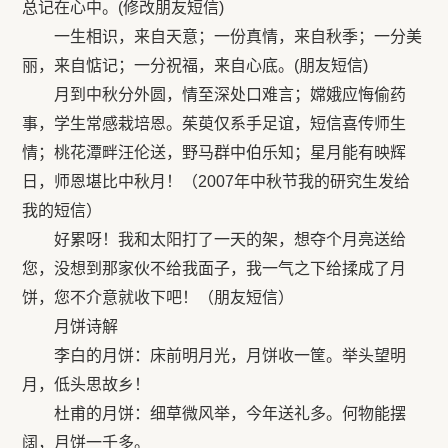
总记在心中。(修改朋友短信)
一生相识，来自天意；一份真情，来自秋季；一分美
丽，来自惦记；一分祝福，来自心底。(朋友短信)
月到中秋分外圆，情至深处口难言；嫦娥应悔偷药
事，学生常感栽培恩。茱萸仅系手足谊，短信喜传师生
情；桃花潭畔汪伦送，野马群中伯乐知；星月能有映辉
日，师恩堪比中秋月！（2007年中秋节我的研究生发给
我的短信）
好累呀！我和太阳打了一天的架，想夺个月亮送给
您，没想到那家伙不给我面子，我一气之下给揉成了月
饼，您不介意就收下吧！（朋友短信）
月饼诗解
李白的月饼：床前明月光，月饼收一筐。举头望明
月，低头思故乡！
杜甫的月饼：细草微风举，今年送礼多。何物能摆
阔，月饼一千多。