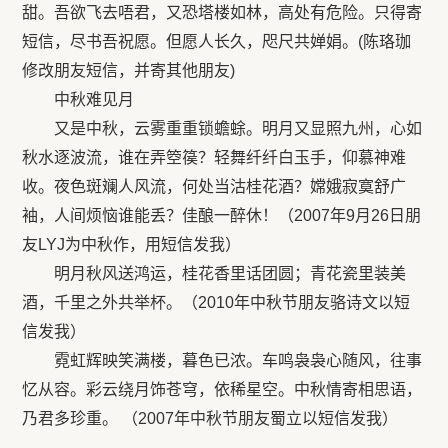
甜。吾欲飞去唔君，又恐塔楼如林，高处有危险。只得寄
短信，尽书吾祝愿。但愿人长久，咫尺共婵娟。(陈珞珈
修改朋友短信，并寄其他朋友)
中秋难见月
又是中秋，云雾重重锁蟾蜍。明月又显照九州，心如
秋水逐波流，谁在弄箜篌？轻舞纤纤白玉手，仰慕神难
收。夜色斑斓人风流，何处当沽桂花酒？嫦娥寂寞舒广
袖，人间烦恼谁能丢？佳酿一醉休！（2007年9月26日朋
友LYJ为中秋作，用短信发我）
明月秋风送鸿运，桂花香里话团圆；青花瓷里装美
酒，千里之外共举杯。（2010年中秋节朋友骆诗文以短
信发我）
霓虹辉映笑满楼，暮色已浓。车鸣袅袅心随风，往事
忆从容。彩云绕月饰苍穹，依稀星空。中秋情寄相思语，
乃君多珍重。 （2007年中秋节朋友蜀立以短信发我）