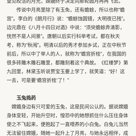
望见皎洁的月光，嫦娥终于决定向那轮圆月冉冉飞去。
传说中月亮里除了有玉免，还有蟾蜍，所以也称“蟾
宫”。李白的《朗月行》说：“蟾蜍蚀圆镜，大明夜已残”。
边元鼎在《八月十四日对酒》中说：“须臾蟾蜍弄清影，
恍然不是人间景”。唐朝以后实行科举考试，都在秋天
考，称为“秋闱”。明清以后的秀才参加乡试，正在中秋节
前后，所以中了举人的人，就称为“蟾宫折桂”，在我国的
很多砖雕木雕石雕里，都雕刻着这个典故。《红楼梦》第
九回里，林黛玉听说贾宝玉要上学了，就笑道：“好！这
一去，可是要‘蟾宫折桂’了！”
玉兔捣药
嫦娥身边有只可爱的玉兔，这是民间公认的。据说嫦娥
身体变轻，开始升空时，惶恐中的她想抓住什么压住身体
使之不飞起来，便抱起了一直喂养的小白兔。白兔儿当然
无法留住嫦娥，随她一起升上了月亮，与她永远相伴，成