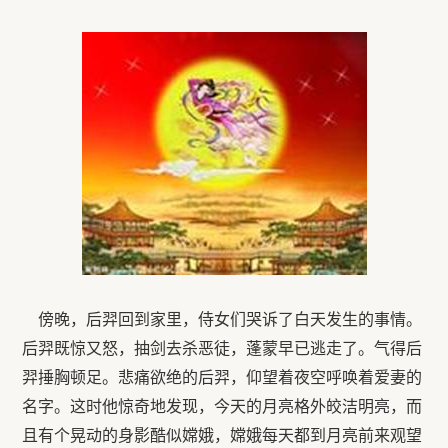
傍晚，后羿回到家里，侍女们哭诉了白天发生的事情。
后羿既惊又怒，抽剑去杀恶徒，蓬蒙早已逃走了。气得后
羿捶胸顿足。悲痛欲绝的后羿，仰望着夜空呼唤着爱妻的
名字。这时他惊奇地发现，今天的月亮格外皎洁明亮，而
且有个晃动的身影酷似嫦娥，嫦娥每天都到月亮前来观望