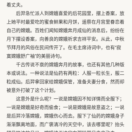
着丈夫。
后羿急忙派人到嫦娥喜爱的后花园里，摆上香案，放
上她平时最爱吃的蜜食鲜果和月饼，遥祭在月宫里眷恋着
自己的嫦娥。百姓们闻知嫦娥奔月成仙的消息后，纷纷在
月下摆设香案，向善良的嫦娥祈求吉祥平安。从此，中秋
节拜月的风俗在民间传开了。在毛主席诗词中，也有“寂
寞嫦娥舒广袖”的美丽诗句。
千古传说不衰的嫦娥奔月的故事，也还有其他几种版
本或说法。一种说法是仙药有两粒：人服一粒长生，服二
粒成仙。后羿拿回家给嫦娥保管，准备夫妻分食，然而却
被意外打破了这个计划。
这意外是什么呢？一说是嫦娥因不知详情而全服下；
一说是嫦娥是好奇而偷食；一说是嫦娥是故意盗之；一说
是后羿冷落嫦娥，嫦娥伤心而去。服下了仙药的嫦娥身子
渐渐飘离地面，而广褒清冷的天空中，该去哪里呢？抬头