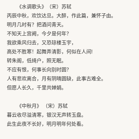
《水调歌头》（宋）苏轼
丙辰中秋，欢饮达旦。大醉，作此篇，兼怀子由。
明月几时有？把酒问青天。
不知天上宫阙，今夕是何年？
我欲乘风归去，又恐琼楼玉宇，
高处不胜寒！起舞弄清影，何似在人间!
转朱阁，低绮户，照无眠。
不应有恨，何事长向别时圆？
人有悲欢离合，月有阴晴圆缺，此事古难全。
但愿人长久，千里共婵娟。
《中秋月》 （宋）苏轼
暮云收尽溢清寒，银汉无声转玉盘。
此生此夜不长好，明月明年何处看。