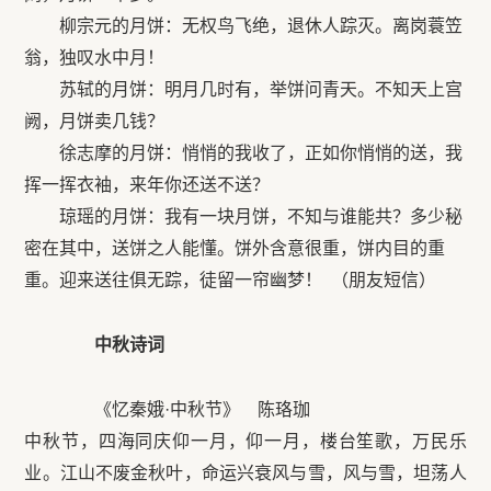
柳宗元的月饼：无权鸟飞绝，退休人踪灭。离岗蓑笠
翁，独叹水中月！
苏轼的月饼：明月几时有，举饼问青天。不知天上宫
阙，月饼卖几钱？
徐志摩的月饼：悄悄的我收了，正如你悄悄的送，我
挥一挥衣袖，来年你还送不送？
琼瑶的月饼：我有一块月饼，不知与谁能共？多少秘
密在其中，送饼之人能懂。饼外含意很重，饼内目的重
重。迎来送往俱无踪，徒留一帘幽梦！ （朋友短信）
中秋诗词
《忆秦娥·中秋节》 陈珞珈
中秋节，四海同庆仰一月，仰一月，楼台笙歌，万民乐
业。江山不废金秋叶，命运兴衰风与雪，风与雪，坦荡人