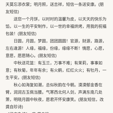
天莫忘添衣裳；明月照，送吉祥，短信一条送安康。(朋
友短信)
送您一个月饼，以时时的温馨为皮，以天天的快乐为
馅，以一生的平安制作，以一世的幸福烘烤，用我的祝福
包装！(朋友短信)
日圆，月圆，梦圆，团团圆圆！官源，财源，路源，
左右逢源！人缘，福缘，份缘，缘缘不断！情愿，心愿，
意愿，愿愿随心。(朋友短信)
中秋送花篮：有玉兰，万事不难；有茉莉，事事如
意；有秋菊，年年有余；有火鹤，红红火火；有牡丹，一
生平安。(朋友短信)
秋心如海复如潮，总似秋韵在今朝。漠漠郁金香在
臂，润润古玉佩当腰。气寒西北何人剑，声满东南几处
箫，明晓月圆中秋夜，愿君开怀安康笑。(朋友短信，改
龚自珍诗)