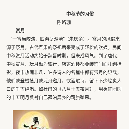
中秋节的习俗
陈珞珈
赏月
“一宵当皎洁，四海尽澄清”（朱庆余）。赏月的风俗来
源于祭月，古代严肃的祭祀后来变成了轻松的欢娱。民间
中秋赏月活动约始于魏晋时期，但未成风气。到了唐代，
中秋赏月、玩月颇为盛行，店家酒楼都要装饰门面扎绸挂
彩，夜市热闹非凡，许多诗人的名篇中都有赏月的记载，
他们或登楼揽月或泛舟邀月，饮酒赋诗，留下不少脍炙人
口的千古绝唱。如杜甫的《八月十五夜月》，用象征团圆
的十五明月反衬自己飘泊异乡的羁旅愁思。