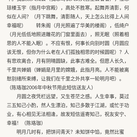
琼楼玉宇（指月中宫殿），高处不胜寒。起舞弄清影，何
似在人间？（月下跳舞，清影随人，天上怎么比得上人间
幸福呢） 转朱阁（月光照遍了华美的楼阁），低绮户
（月光低低地照进雕花的门窗里面去），照无眠（照着相
思的人不能入眠）。不应有恨，何事长向别时圆（月圆应
该无恨，但你为什么老在人们孤独相思的时候圆呢）？人
有悲欢离合，月有阴晴圆缺，此事古难全。但愿人长久，
千里共婵娟（婵娟是月里的嫦娥，此指月亮。人不能被离
愁别绪所束缚，让我们在千里之外共享一轮明月吧）。
（陈珞珈2006年中秋节用此短信送友人）
月圆之夜凭栏远望，又生苍茫之感。人生幸事，莫过
三五知己小酌，然人生漂泊，知己多散于江湖，或忙于功
业，有心相见无法相逢，故发短信遥寄知己，祝友安宁、
幸福！（陈珞珈）
明月几时有，把饼问青天？未知饼中馅，竟然比蜜