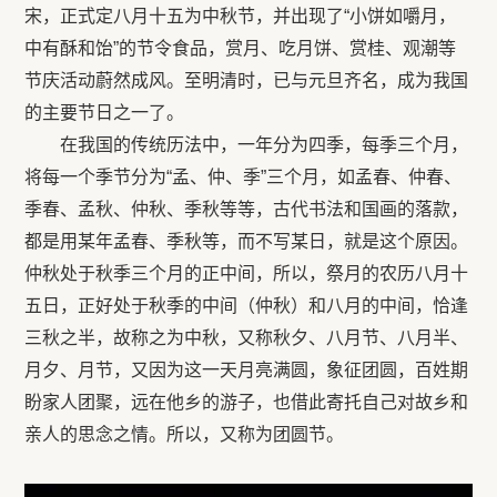
宋，正式定八月十五为中秋节，并出现了“小饼如嚼月，
中有酥和饴”的节令食品，赏月、吃月饼、赏桂、观潮等
节庆活动蔚然成风。至明清时，已与元旦齐名，成为我国
的主要节日之一了。
在我国的传统历法中，一年分为四季，每季三个月，
将每一个季节分为“孟、仲、季”三个月，如孟春、仲春、
季春、孟秋、仲秋、季秋等等，古代书法和国画的落款，
都是用某年孟春、季秋等，而不写某日，就是这个原因。
仲秋处于秋季三个月的正中间，所以，祭月的农历八月十
五日，正好处于秋季的中间（仲秋）和八月的中间，恰逢
三秋之半，故称之为中秋，又称秋夕、八月节、八月半、
月夕、月节，又因为这一天月亮满圆，象征团圆，百姓期
盼家人团聚，远在他乡的游子，也借此寄托自己对故乡和
亲人的思念之情。所以，又称为团圆节。