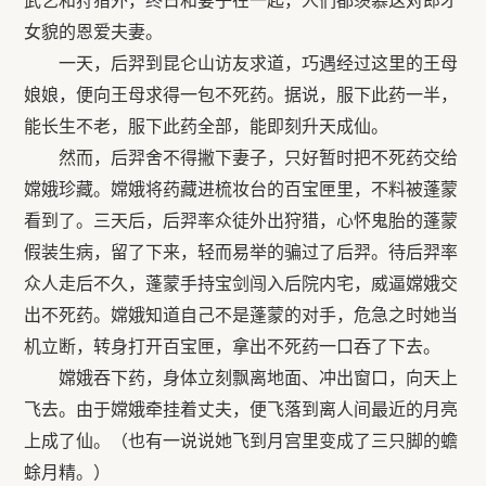
武艺和狩猎外，终日和妻子在一起，人们都羡慕这对郎才
女貌的恩爱夫妻。
一天，后羿到昆仑山访友求道，巧遇经过这里的王母
娘娘，便向王母求得一包不死药。据说，服下此药一半，
能长生不老，服下此药全部，能即刻升天成仙。
然而，后羿舍不得撇下妻子，只好暂时把不死药交给
嫦娥珍藏。嫦娥将药藏进梳妆台的百宝匣里，不料被蓬蒙
看到了。三天后，后羿率众徒外出狩猎，心怀鬼胎的蓬蒙
假装生病，留了下来，轻而易举的骗过了后羿。待后羿率
众人走后不久，蓬蒙手持宝剑闯入后院内宅，威逼嫦娥交
出不死药。嫦娥知道自己不是蓬蒙的对手，危急之时她当
机立断，转身打开百宝匣，拿出不死药一口吞了下去。
嫦娥吞下药，身体立刻飘离地面、冲出窗口，向天上
飞去。由于嫦娥牵挂着丈夫，便飞落到离人间最近的月亮
上成了仙。（也有一说说她飞到月宫里变成了三只脚的蟾
蜍月精。）