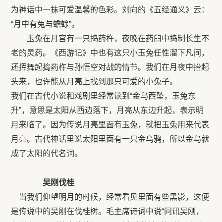
为神话中一抹可爱温馨的色彩。刘向的《五经通义》云：
“月中有兔与蟾蜍”。
玉兔在月宫有一只捣药杵，夜晚在药臼中捣制长生不
老的灵药。《西游记》中也有这只小玉兔任性溜下凡间，
还挥舞起捣药杵与孙悟空对战的情节。我们在月夜中抬起
头来，也许能从月亮上找到那只可爱的小兔子。
我们在古代小说和戏剧里经常读到“金乌西坠，玉兔东
升”，意思是太阳从西边落下，月亮从东边升起，表示明
月来临了。因为传说月亮里面有玉兔，就把玉兔用来代表
月亮。古代神话里说太阳里面有一只金乌鸦，所以金乌就
成了太阳的代名词。
吴刚伐桂
当我们仰望明月的时候，经常看见里面有些黑影，这便
是传说中的吴刚在伐桂树。毛主席诗词中说“问讯吴刚，