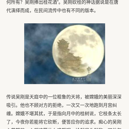
何所有？吴刚捧出桂花酒”。吴刚砍桂的神话据说是在唐
代演绎而成，在民间流传中也有不同的版本。
传说吴刚是天庭中的一位粗鲁的天将，被嫦娥的美丽深深
吸引。他也不顾对方的拒绝，一次又一次地跑到月宫纠
缠。嫦娥不堪其扰，于是指向月中的桂树说，它枝条太长
了，今夜你若能将它砍断，便答应你的追求。痴心的吴刚