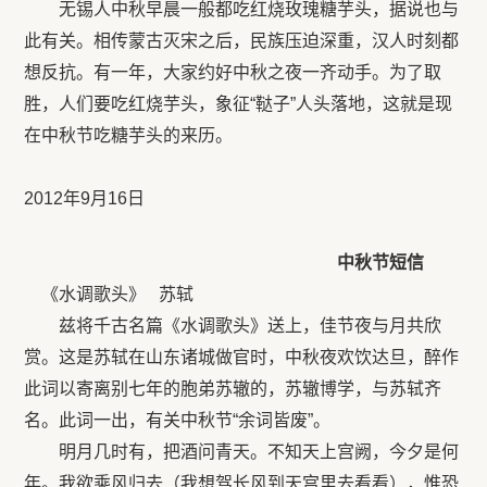
无锡人中秋早晨一般都吃红烧玫瑰糖芋头，据说也与
此有关。相传蒙古灭宋之后，民族压迫深重，汉人时刻都
想反抗。有一年，大家约好中秋之夜一齐动手。为了取
胜，人们要吃红烧芋头，象征“鞑子”人头落地，这就是现
在中秋节吃糖芋头的来历。
2012年9月16日
中秋节短信
《水调歌头》 苏轼
兹将千古名篇《水调歌头》送上，佳节夜与月共欣
赏。这是苏轼在山东诸城做官时，中秋夜欢饮达旦，醉作
此词以寄离别七年的胞弟苏辙的，苏辙博学，与苏轼齐
名。此词一出，有关中秋节“余词皆废”。
明月几时有，把酒问青天。不知天上宫阙，今夕是何
年。我欲乘风归去（我想驾长风到天宫里去看看），惟恐