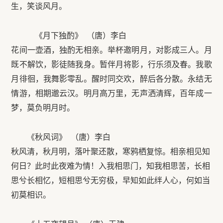
生，笑谈风月。
《月下独酌》 （唐）李白
花间一壶酒，独酌无相亲。举杯邀明月，对影成三人。月
既不解饮，影徒随我身。暂伴月将影，行乐须及春。我歌
月徘徊，我舞影零乱。醒时同交欢，醉后各分散。永结无
情游，相期邈云汉。明月高万里，无声洒清辉，百年成一
梦，莫负明月时。
《秋风词》 （唐）李白
秋风清，秋月明，落叶聚还散，寒鸦栖复惊。相亲相见知
何日？此时此夜难为情！入我相思门，知我相思苦，长相
思兮长相忆，短相思兮无穷极，早知如此绊人心，何如当
初莫相识。