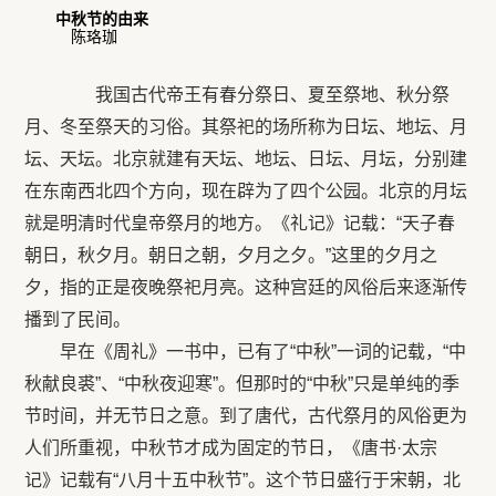
中秋节的由来
陈珞珈
我国古代帝王有春分祭日、夏至祭地、秋分祭
月、冬至祭天的习俗。其祭祀的场所称为日坛、地坛、月
坛、天坛。北京就建有天坛、地坛、日坛、月坛，分别建
在东南西北四个方向，现在辟为了四个公园。北京的月坛
就是明清时代皇帝祭月的地方。《礼记》记载：“天子春
朝日，秋夕月。朝日之朝，夕月之夕。”这里的夕月之
夕，指的正是夜晚祭祀月亮。这种宫廷的风俗后来逐渐传
播到了民间。
早在《周礼》一书中，已有了“中秋”一词的记载，“中
秋献良裘”、“中秋夜迎寒”。但那时的“中秋”只是单纯的季
节时间，并无节日之意。到了唐代，古代祭月的风俗更为
人们所重视，中秋节才成为固定的节日，《唐书·太宗
记》记载有“八月十五中秋节”。这个节日盛行于宋朝，北