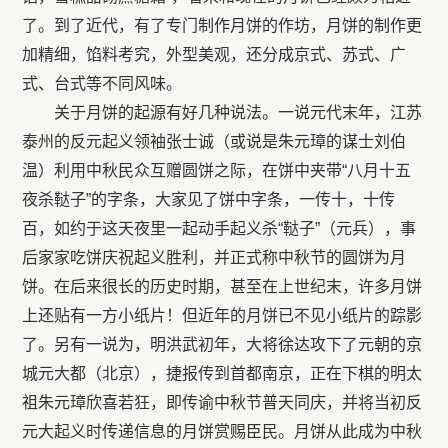
了。到了近代，有了专门制作月饼的作坊，月饼的制作更
加精细，馅料考究，外型美观，还分成京式、苏式、广
式、台式等不同风味。
关于月饼的起源有好几种说法。一说元代末年，江苏
泰州的反元起义领袖张士诚（或说是朱元璋的谋士刘伯
温）利用中秋民众互赠圆饼之际，在饼中夹带“八月十五
夜杀鞑子”的字条，大家见了饼中字条，一传十，十传
百，如约于这天夜里一起动手起义杀“鞑子”（元兵），事
后家家吃饼庆祝起义胜利，并正式称中秋节的圆饼为月
饼。在后来很长的历史时期，甚至在上世纪末，许多月饼
上还贴有一方小纸片！但近年的月饼已不见小纸片的踪影
了。另有一说为，明洪武初年，大将徐达攻下了元朝的京
城元大都（北京），捷报传到首都南京，正在下棋的明太
祖朱元璋欣喜若狂，即传谕中秋节普天同庆，并将当初反
元大起义时传递信息的月饼赏赐臣民。月饼从此成为中秋