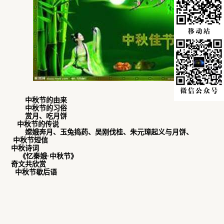
中秋节的由来
中秋节的习俗
赏月、
吃月饼
中秋节的传说
嫦娥奔月、玉兔捣药、吴刚伐桂、
朱元璋起义与月饼、
中秋节短信
中秋诗词
《忆秦娥·中秋节》
奇文共欣赏
中秋节歇后语