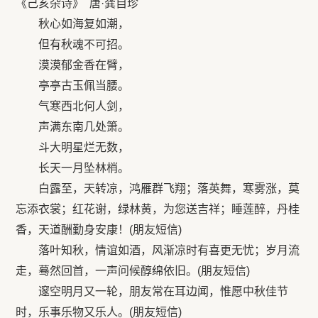
《己亥杂诗》 唐·龚自珍
秋心如海复如潮，
但有秋魂不可招。
漠漠郁金香在臂，
亭亭古玉佩当腰。
气寒西北何人剑，
声满东南几处箫。
斗大明星烂无数，
长天一月坠林梢。
白露至，天转凉，鸿雁群飞翔；落英舞，寒雾涨，莫
忘添衣裳；红花谢，绿林黄，为您送吉祥；睡莲醉，丹桂
香，天道酬勤身安康！(朋友短信)
落叶知秋，情谊如酒，风渐凉时有喜更无忧；岁月流
走，蓦然回首，一声问候醇绵依旧。(朋友短信)
邃空明月又一轮，朋友常在耳边闻，惟愿中秋佳节
时，乐事乐物又乐人。(朋友短信)