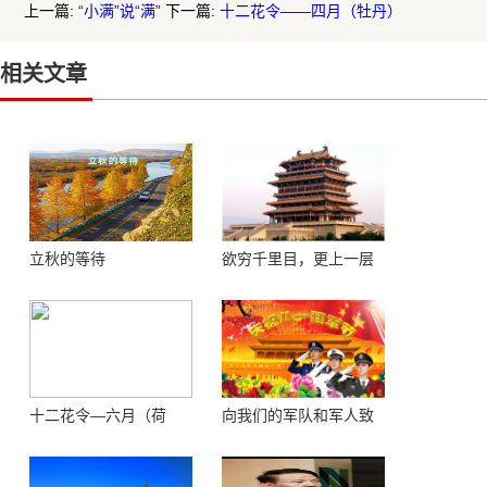
上一篇:
“小满”说“满”
下一篇:
十二花令——四月（牡丹）
相关文章
立秋的等待
欲穷千里目，更上一层
楼 ——登鹳鹊楼感怀
十二花令—六月（荷
向我们的军队和军人致
花）
敬！