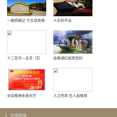
一曲西厢记 千古话良缘
人生的平台
十二花令—五月（石
由南湖红船想到的
榴）
长征精神永放光芒
人之所异 在人品格局
友情链接