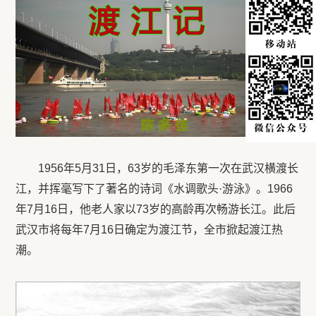
1956年
5
月
31
日，
63
岁的毛泽东第一次在武汉横渡长
江，并挥毫写下了著名的诗词《水调歌头·游泳》。
1966
年
7
月
16
日，他老人家以
73
岁的高龄再次畅游长江。此后
武汉市将每年
7
月
16
日确定为渡江节，全市掀起渡江热
潮。