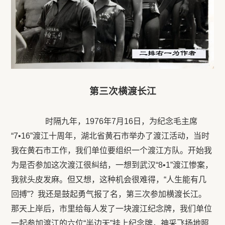
第三次横渡长江
时隔九年，
1976
年
7
月
16
日，为纪念毛主席
“
7
•16”渡江十周年，湖北省黄石市举办了渡江活动，当时
我在黄石市工作，我们单位要组织一个渡江方队。开始我
为是否参加这次渡江很糾结，一想到武汉“
8
•1”渡江惨案，
我就头皮发麻。但又想，这种机会很难得，“人生能有几
回搏”？我还是鼓起勇气报了名，第三次参加横渡长江。
那天上岸后，市里给每人发了一块渡江纪念牌，我们单位
一起参加渡江的六位“半边天”挂上纪念牌，神采飞扬地照