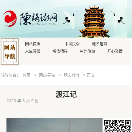
网站首页
中国民俗
地名趣谈
人生感悟
短信精粹
中外旅游
开心笑话
当前位置：
首页
>
网站导航
>
朋友佳作
> 正文
渡江记
2025 年 8 月 9 日