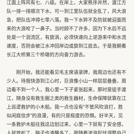
江面上阵风有七、八级。在岸上，大家秩序井然，渡江方
队一排一排顺次下水，可一到江里队伍就全乱了，风大浪
急，把队伍冲得七零八落。我一下水猝不及防就被迎面而
来的大浪呛了一鼻子。当时顾不了许多，因为下水后不远
处是一个洄流区，有旋涡，必须快速向上逆游来中和水流
速度，否则会被江水冲回岸边或旋到江底去。于是我朝着
长江大桥第三个桥墩的方向奋力游去。
刚开始，我还能看见毛主席语录牌，我周边也还有不
少人。待我快游到江心时，巨浪像小山一样层层叠叠，周
边看不到一个人，我心里一下子紧张起来，那时是徒手渡
江，随身没有救生圈之类的救生器材，生命保障就靠在江
上巡逻救护的小木船。我一点也没有“不管风吹浪打，胜
似闲庭信步”的浪漫，有的只是极度的恐惧。好半天，见
一条救护木船往我这边划过来，心里一下就有了安全感，
人就放松了，脑子也清醒多了。我随着波浪起伏调整自己