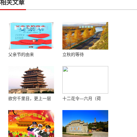
相关文章
父亲节的由来
立秋的等待
欲穷千里目，更上一层
十二花令—六月（荷
楼 ——登鹳鹊楼感怀
花）