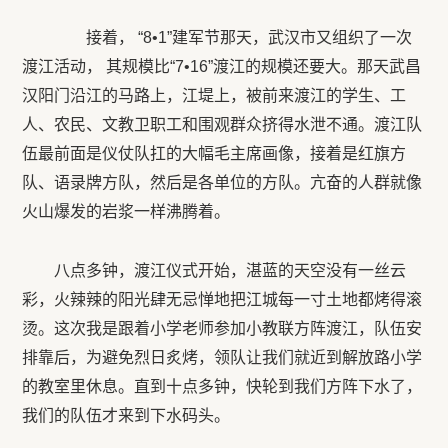
接着， “
8
•1”建军节那天，武汉市又组织了一次
渡江活动， 其规模比“
7
•16”渡江的规模还要大。那天武昌
汉阳门沿江的马路上，江堤上，被前来渡江的学生、工
人、农民、文教卫职工和围观群众挤得水泄不通。渡江队
伍最前面是仪仗队扛的大幅毛主席画像，接着是红旗方
队、语录牌方队，然后是各单位的方队。亢奋的人群就像
火山爆发的岩浆一样沸腾着。
八点多钟，渡江仪式开始，湛蓝的天空没有一丝云
彩，火辣辣的阳光肆无忌惮地把江城每一寸土地都烤得滚
烫。这次我是跟着小学老师参加小教联方阵渡江，队伍安
排靠后，为避免烈日炙烤，领队让我们就近到解放路小学
的教室里休息。直到十点多钟，快轮到我们方阵下水了，
我们的队伍才来到下水码头。