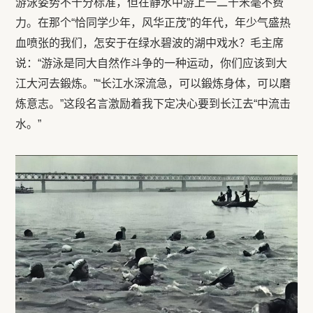
游泳姿势不十分标准，但在静水中游上一二千米毫不费
力。在那个“恰同学少年，风华正茂”的年代，年少气盛热
血喷张的我们，怎安于在绿水碧波的湖中戏水？毛主席
说：“游泳是同大自然作斗争的一种运动，你们应该到大
江大河去鍛炼。”“长江水深流急，可以鍛炼身体，可以磨
炼意志。”这段名言激励着我下定决心要到长江去“中流击
水。”