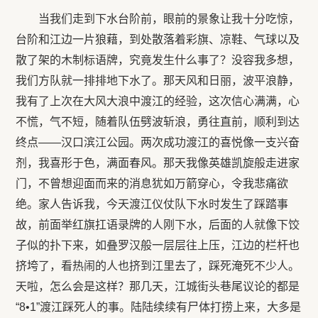
当我们走到下水台阶前，眼前的景象让我十分吃惊，
台阶和江边一片狼藉，到处散落着彩旗、凉鞋、气球以及
散了架的木制标语牌，究竟发生什么事了？没容我多想，
我们方队就一排排地下水了。那天风和日丽，波平浪静，
我有了上次在大风大浪中渡江的经验，这次信心满满，心
不慌，气不短，随着队伍劈波斩浪，勇往直前，顺利到达
终点——汉口滨江公园。两次成功渡江的喜悦像一支兴奋
剂，我喜形于色，满面春风。那天我像英雄凯旋般走进家
门，不曾想迎面而来的消息犹如万箭穿心，令我悲痛欲
绝。家人告诉我，今天渡江仪仗队下水时发生了踩踏事
故，前面举红旗扛语录牌的人刚下水，后面的人就像下饺
子似的扑下来，如叠罗汉般一层层往上压，江边的栏杆也
挤垮了，看热闹的人也挤到江里去了，踩死淹死不少人。
天啦，怎么会是这样？那几天，江城街头巷尾议论的都是
“
8
•1”渡江踩死人的事。陆陆续续有尸体打捞上来，大多是