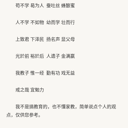
苟不学 曷为人 蚕吐丝 蜂酿蜜
人不学 不如物 幼而学 壮而行
上致君 下泽民 扬名声 显父母
光於前 裕於后 人遗子 金满嬴
我教子 惟一经 勤有功 戏无益
戒之哉 宜勉力
我不是搞教育的，也不懂家教，简单说点个人的观
点，仅供您参考。