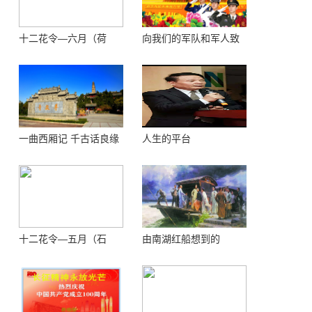
十二花令—六月（荷
向我们的军队和军人致
花）
敬！
一曲西厢记 千古话良缘
人生的平台
十二花令—五月（石
由南湖红船想到的
榴）