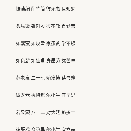
披蒲编 削竹简 彼无书 且知勉
头悬梁 锥刺股 彼不教 自勤苦
如囊萤 如映雪 家虽贫 学不辍
如负薪 如挂角 身虽劳 犹苦卓
苏老泉 二十七 始发愤 读书籍
彼既老 犹悔迟 尔小生 宜早思
若梁灏 八十二 对大廷 魁多士
彼既成 众称异 尔小生 宜立志