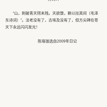
“山，刺破青天锷未残。天欲堕，赖以拄其间（毛泽
东诗词）”。法老没有了，古埃及没有了，但方尖碑在苍
天下永远闪闪发光！
陈珞珈选自
2009
年日记