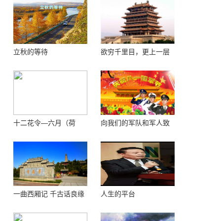
立秋的等待
欲穷千里目，更上一层
楼 ——登鹳鹊楼感怀
十二花令—六月（荷
向我们的军队和军人致
花）
敬！
一曲西厢记 千古话良缘
人生的平台