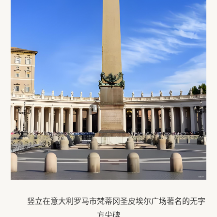
竖立在意大利罗马市梵蒂冈圣皮埃尔广场著名的无字
方尖碑