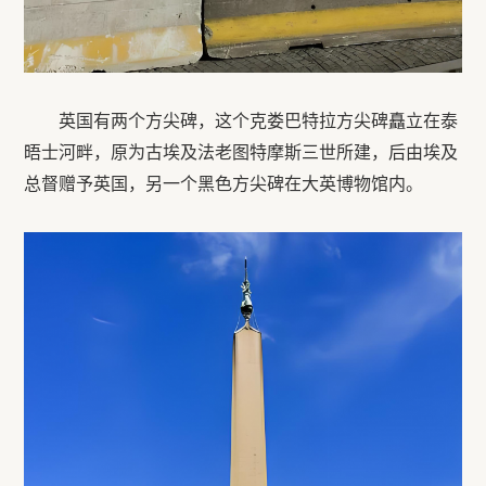
英国有两个方尖碑，这个克娄巴特拉方尖碑矗立在泰
晤士河畔，原为古埃及法老图特摩斯三世所建，后由埃及
总督赠予英国，另一个黑色方尖碑在大英博物馆内。