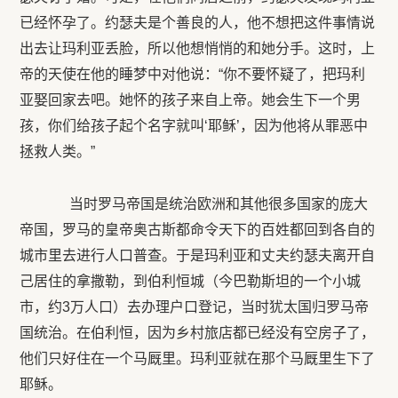
已经怀孕了。约瑟夫是个善良的人，他不想把这件事情说
出去让玛利亚丢脸，所以他想悄悄的和她分手。这时，上
帝的天使在他的睡梦中对他说：“你不要怀疑了，把玛利
亚娶回家去吧。她怀的孩子来自上帝。她会生下一个男
孩，你们给孩子起个名字就叫‘耶稣’，因为他将从罪恶中
拯救人类。”
当时罗马帝国是统治欧洲和其他很多国家的庞大
帝国，罗马的皇帝奥古斯都命令天下的百姓都回到各自的
城市里去进行人口普查。于是玛利亚和丈夫约瑟夫离开自
己居住的拿撒勒，到伯利恒城（今巴勒斯坦的一个小城
市，约3万人口）去办理户口登记，当时犹太国归罗马帝
国统治。在伯利恒，因为乡村旅店都已经没有空房子了，
他们只好住在一个马厩里。玛利亚就在那个马厩里生下了
耶稣。