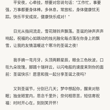
平安夜，心牵挂，想要对您说句话：“工作忙，事要
强，万事都要身体棒。多休息，常放松，身体健康忧无
踪。快乐平安成双，健康快乐成对！”
日光从指间流走，雪花随铃声飘落。圣诞的钟声声声
响起，祝福的心如跳动的烛光融化每点落在你身上的飘
雪，让我的友情温暖这个寒冷的圣诞之夜！
我手摘一弯月牙，头顶两颗星辰，眼含三色秋波，口
衔九朵玫瑰，脚踏十瑞祥云，以闪电般的速度来到你的面
前：圣诞快乐！愿意和我一起分享圣诞之夜吗？
又到圣诞节，分别已几天；梦中想起你，醒来对愁
眠；独坐陋室内，思念千里外；奈何相思苦，短信寄祝
福：时时开心在，刻刻笑开怀！