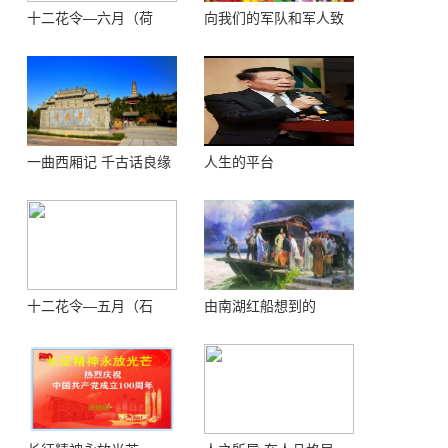
十二花令—六月（荷
向我们的军队和军人致
花）
敬！
一曲西厢记 千古话良缘
人生的平台
十二花令—五月（石
由南湖红船想到的
榴）