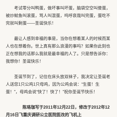
考试零分叫鸭蛋，做坏事叫坏蛋，脑袋空空叫傻蛋，
被炒鱿鱼叫滚蛋，骂人叫混蛋，呜呼哀哉叫完蛋，蛋吃不
完就叫剩蛋——圣诞快乐！
最让人感到幸福的事是，当你在想着某人的时候而某
人也在想着你。世上真有那么浪漫的事吗？如果你此刻也
正在想我的话那么我就是最幸福的人了。只是想告诉你：
我想你！圣诞快乐！
圣诞节到了，记住在床头放双袜子，我决定让圣诞老
人送您1只公鸡1只母鸡，因为公鸡会说：“生蛋！生
蛋！”，母鸡会说“快了！快了！”祝你圣诞节快乐！
陈珞珈写于2011年12月22日，修改于2012年12
月16日飞重庆调研公立医院医改的飞机上