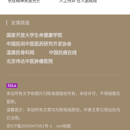
长征精神永放光芒
人之所异 在人品格局
友情链接
国家开放大学生命健康学院
中国民间中医医药研究开发协会
温建民骨科网
中国抗癌在线
北京伟达中医肿瘤医院
51La
本站所有文字和图片归陈珞珈版权所有，未经许可，不得镜像及
复制。
温馨提示：本站所有文章均为陈珞珈原创，作者文章引用出处均
已注明。
京ICP备2020047061号-1
xml地图