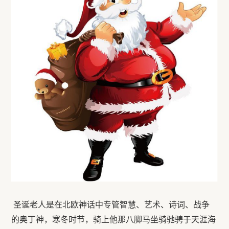
圣诞老人
是在
北欧神话中
专管
智慧、艺术、诗词、战争
的奥丁神，寒冬时节，骑上他那八脚马坐骑驰骋于天涯海