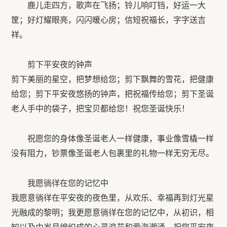
鹿儿走四方，歌声在飞扬；铃儿响叮铛，好运一大
筐；好灯耀眼亮，闪闪暖心房；信短祝福长，字字送吉
祥。
剪下平安夜的钟声
剪下美丽的星空，把梦想给您；剪下飘舞的雪花，把健康
给您；剪下平安夜悠扬的钟声，把祝福传给您；剪下圣诞
老人手中的袋子，把宝贝都给您！祝您圣诞快乐！
祝愿您的身体像圣诞老人一样健康，事业像雪橇一样
没有阻力，钞票像圣诞老人包裹里的礼物一样无穷无尽。
我愿徜徉在您的记忆中
我愿意徜徉在平安夜的夜色里，从欢乐、幸福再到灯光星
光融成的黎明；我更愿意徜徉在您的记忆中，从初识，相