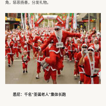
角，惩恶扬善，分发礼物。
悉尼：千名“圣诞老人”集体长跑