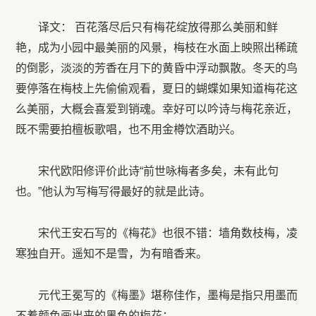
译文： 百花落尽后只有梅花绽放得那么美丽和鲜
艳，成为小园中最美丽的风景，梅枝在水面上映照出稀疏
的倒影，淡淡的芳香在月下的黄昏中浮动飘散。冬天的鸟
要停落在梅枝上先偷偷观看，夏日的蝴蝶如果知道梅花这
么美丽，大概会喜爱到销魂。幸好可以吟诗与梅花亲近，
既不需要拍檀板歌唱，也不用金樽饮酒助兴。
宋代欧阳修评价此诗“前世咏梅者多矣，未有此句
也。”他认为写梅写得最好的就是此诗。
宋代王安石写的《梅花》也很不错：墙角数枝梅，凌
寒独自开。遥知不是雪，为有暗香来。
元代王冕写的《梅墨》堪称佳作，墨梅是指只用墨而
不着颜色画出来的黑色的梅花：