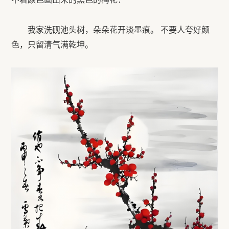
我家洗砚池头树，朵朵花开淡墨痕。 不要人夸好颜
色，只留清气满乾坤。