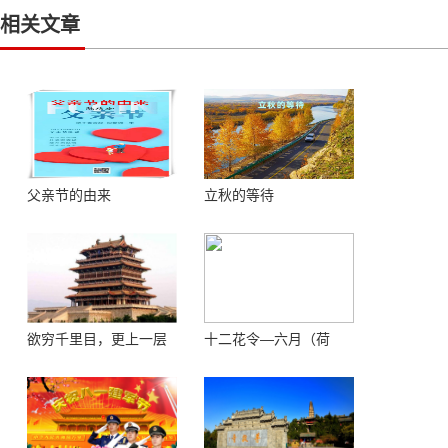
相关文章
父亲节的由来
立秋的等待
欲穷千里目，更上一层
十二花令—六月（荷
楼 ——登鹳鹊楼感怀
花）