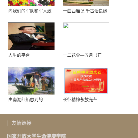
向我们的军队和军人致
一曲西厢记 千古话良缘
敬！
人生的平台
十二花令—五月（石
榴）
由南湖红船想到的
长征精神永放光芒
友情链接
国家开放大学生命健康学院