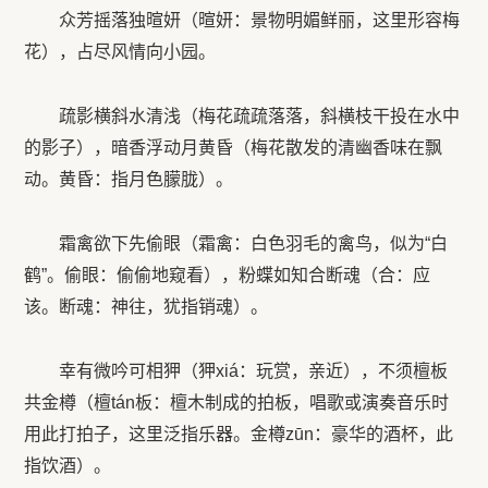
众芳摇落独暄妍（暄妍：景物明媚鲜丽，这里形容梅
花），占尽风情向小园。
疏影横斜水清浅（梅花疏疏落落，斜横枝干投在水中
的影子），暗香浮动月黄昏（梅花散发的清幽香味在飘
动。黄昏：指月色朦胧）。
霜禽欲下先偷眼（霜禽：白色羽毛的禽鸟，似为“白
鹤”。偷眼：偷偷地窥看），粉蝶如知合断魂（合：应
该。断魂：神往，犹指销魂）。
幸有微吟可相狎（狎xiá：玩赏，亲近），不须檀板
共金樽（檀tán板：檀木制成的拍板，唱歌或演奏音乐时
用此打拍子，这里泛指乐器。金樽zūn：豪华的酒杯，此
指饮酒）。