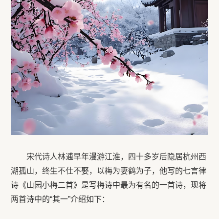
宋代诗人林逋早年漫游江淮，四十多岁后隐居杭州西
湖孤山，终生不仕不娶，以梅为妻鹤为子，他写的七言律
诗《山园小梅二首》是写梅诗中最为有名的一首诗，现将
两首诗中的“其一”介绍如下：