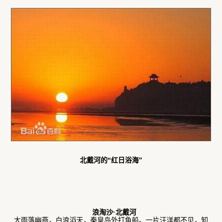
北戴河的“红日浴海”
浪淘沙·北戴河
大雨落幽燕，白浪滔天，秦皇岛外打鱼船。一片汪洋都不见，知