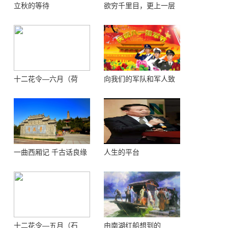
立秋的等待
欲穷千里目，更上一层
楼 ——登鹳鹊楼感怀
十二花令—六月（荷
向我们的军队和军人致
花）
敬！
一曲西厢记 千古话良缘
人生的平台
十二花令—五月（石
由南湖红船想到的