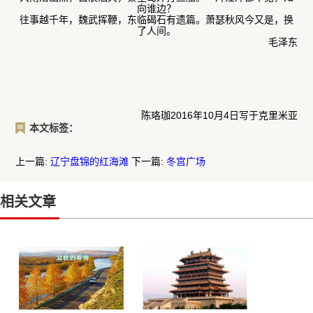
向谁边？
往事越千年，魏武挥鞭，东临碣石有遗篇。萧瑟秋风今又是，换
了人间。
毛泽东
陈珞珈2016年10月4日写于克里米亚
本文标签：
上一篇:
辽宁盘锦的红海滩
下一篇:
冬宫广场
相关文章