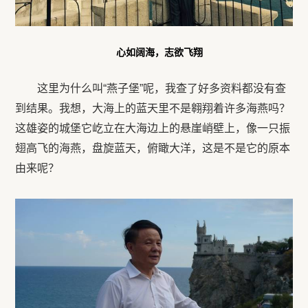
心如阔海，志欲飞翔
这里为什么叫“燕子堡”呢，我查了好多资料都没有查
到结果。我想，大海上的蓝天里不是翱翔着许多海燕吗？
这雄姿的城堡它屹立在大海边上的悬崖峭壁上，像一只振
翅高飞的海燕，盘旋蓝天，俯瞰大洋，这是不是它的原本
由来呢？