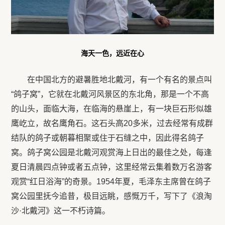
海天一色，远近在心
在中国北方的避暑胜地北戴河，有一个有名的景点叫
“鸽子窝”，它就在北戴河风景区的东北角，那是一个不高
的山头，面临大海，在临海的悬崖上，有一块巨石形似雄
鹰屹立，故名鹰角石。这石头高20多米，过去经常有成群
结队的鸽子或朝暮相聚或住于石缝之中，因此得名鸽子
窝。鸽子窝公园是北戴河观赏海上日出的最佳之处，每逢
夏日清晨四点钟或者五点钟，这里经常云集着数万名游客
观赏“红日浴海”的奇景。1954年夏，毛泽东主席曾在鸽子
窝公园里抚今追昔，极目远眺，感慨万千，写下了《浪淘
沙·北戴河》这一不朽诗篇。