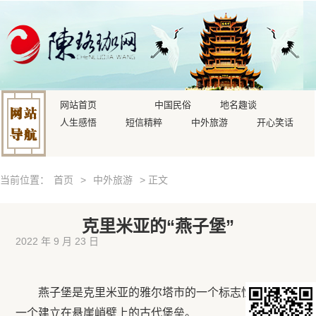
网站首页
中国民俗
地名趣谈
人生感悟
短信精粹
中外旅游
开心笑话
当前位置：
首页
>
中外旅游
> 正文
克里米亚的“燕子堡”
2022 年 9 月 23 日
燕子堡是克里米亚的雅尔塔市的一个标志性建筑，是
一个建立在悬崖峭壁上的古代堡垒。