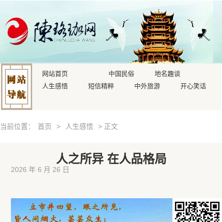
网站首页
中国民俗
地名趣谈
人生感悟
短信精粹
中外旅游
开心笑话
当前位置：
首页
>
人生感悟
> 正文
人之所异 在人品格局
2026 年 6 月 26 日