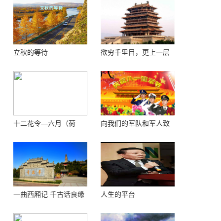
立秋的等待
欲穷千里目，更上一层
楼 ——登鹳鹊楼感怀
十二花令—六月（荷
向我们的军队和军人致
花）
敬！
一曲西厢记 千古话良缘
人生的平台