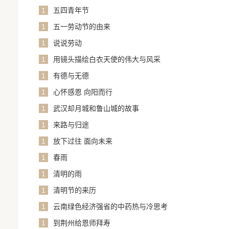
1
五四青年节
1
五一劳动节的由来
1
说说劳动
1
用镜头描绘白衣天使的伟大与风采
1
有德与无德
1
心怀感恩 向阳而行
1
武汉却月城和鲁山城的故事
1
来路与归途
1
放下过往 面向未来
1
春雨
1
清明的雨
1
清明节的来历
1
云南绿色经济强省的中药热与冷思考
1
到荆州给恩师拜寿