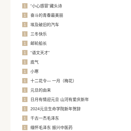
1
“小心感冒”藏头诗
1
奋斗的青春最美丽
1
埃及破旧的汽车
1
三冬快乐
1
邮轮船长
1
“语文天才”
1
底气
1
小寒
1
十二花令— 一月（梅花）
1
元旦的由来
1
日月有情迎元旦 山河有爱庆新年
1
2024元旦生命学院新年贺辞
1
千古一杰毛泽东
1
缅怀毛泽东 振兴中医药