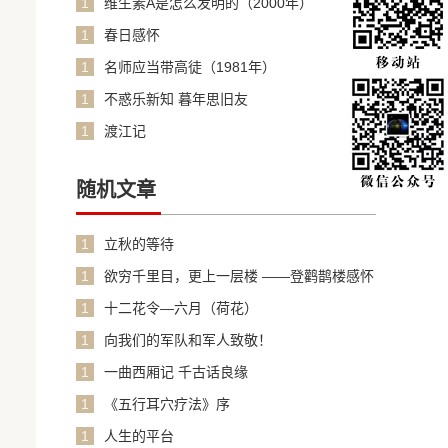
1
维生素A是怎么发明的（2000年）
1
春日感怀
1
名师应当带高徒（1981年）
1
不惑乐新知 暮年思旧友
1
渡江记
随机文章
1
立秋的等待
1
欲穷千里目，更上一层楼 ——登鹳鹊楼感怀
1
十二花令—六月（荷花）
1
向我们的军队和军人致敬！
1
一曲西厢记 千古话良缘
1
《五行耳穴疗法》序
1
人生的平台