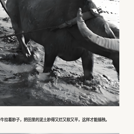
用牛拉着耖子，把田里的泥土耖得又烂又软又平，这样才能插秧。