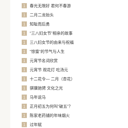
1
春光无限好 君何不春游
1
二月二龙抬头
1
知耻而后勇
1
“三八妇女节”相亲的故事
1
三八妇女节的由来与祝福
1
“惊蛰”的节气与人生
1
元宵节名词欣赏
1
元宵节 观花灯 吃汤元
1
十二花令— 二月（杏花）
1
骐骥驰骋 文化之光
1
马年说马
1
正月初五为何叫“破五”？
1
陈家老药铺的年味烟火
1
过年赋