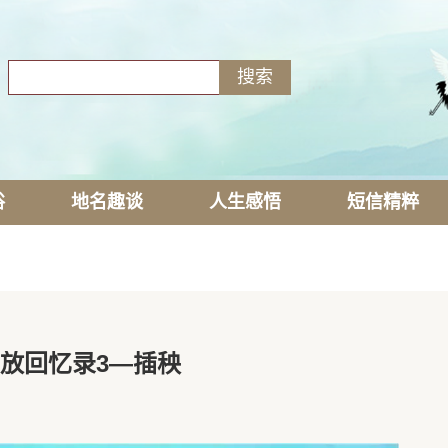
俗
地名趣谈
人生感悟
短信精粹
放回忆录3—插秧