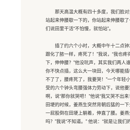
那天高温大概有四十多度，我们脸对
站起来伸腰歇一下的，你站起来伸腰歇了
们说田里干活“不怕慢，就怕站”。
插了约六个小时，大概中午十二点钟
跟化了脓一样，疼死了！”我说，“我也疼
下，伸伸腰？”他没吭声，其实我们两人
你不快点插，这么大一块田，今天哪能插
不了了，腰疼死了，我要哭！”一个年轻
受的六个钟头弯腰强体力劳动下，说他要
啊，说“那你就哭吧！”他说“我又哭不出
田埂的时候，姜燕生突然背朝后猛的一下
一屁股倒在田埂上躺着，伸直了腰。姜燕
吗？”我说“不知道。” 他说：“就是让我们