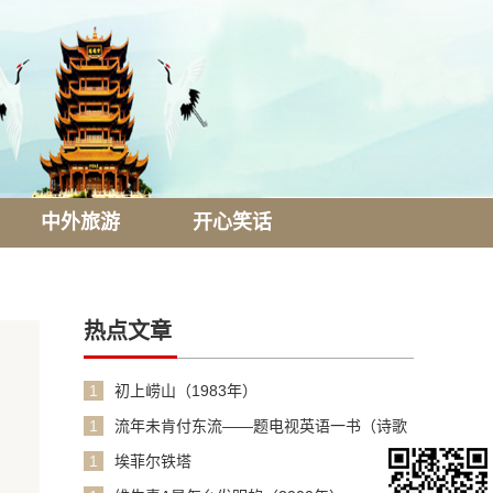
中外旅游
开心笑话
热点文章
1
初上崂山（1983年）
1
流年未肯付东流——题电视英语一书（诗歌
1990年）
1
埃菲尔铁塔