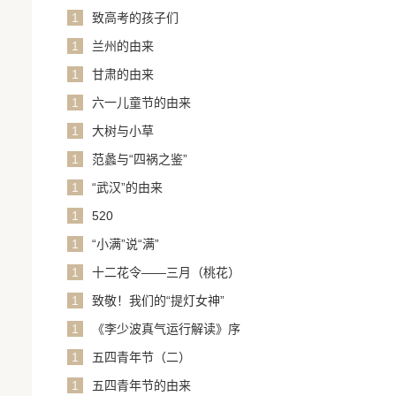
1
致高考的孩子们
1
兰州的由来
1
甘肃的由来
1
六一儿童节的由来
1
大树与小草
1
范蠡与“四祸之鉴”
1
“武汉”的由来
1
520
1
“小满”说“满”
1
十二花令——三月（桃花）
1
致敬！我们的“提灯女神”
1
《李少波真气运行解读》序
1
五四青年节（二）
1
五四青年节的由来