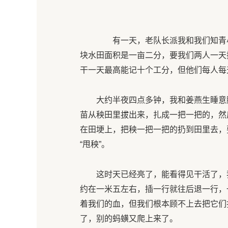
有一天，老队长派我和我们知青小
块水田面积是一亩二分，要我们两人一天
干一天最高能记十个工分，但他们每人每
大约半夜四点多钟，我和姜燕生睡意
苗从秧田里拔出来，扎成一把一把的，然
在田埂上，把秧一把一把的扔到田里去，
“甩秧”。
这时天已经亮了，能看得见干活了，
约在一米五左右，插一行就往后退一行，
着我们的血，但我们根本顾不上去把它们
了，别的蚂蟥又爬上来了。