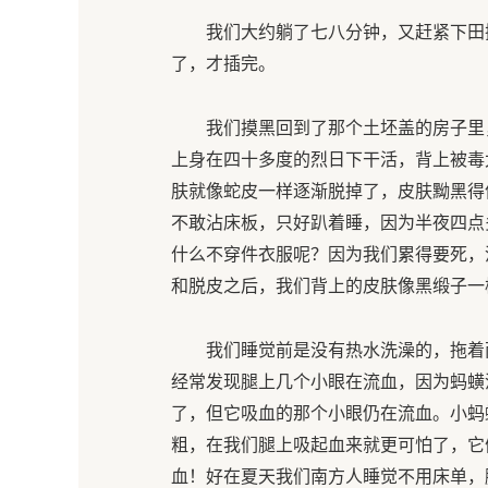
我们大约躺了七八分钟，又赶紧下田
了，才插完。
我们摸黑回到了那个土坯盖的房子里
上身在四十多度的烈日下干活，背上被毒
肤就像蛇皮一样逐渐脱掉了，皮肤黝黑得
不敢沾床板，只好趴着睡，因为半夜四点
什么不穿件衣服呢？因为我们累得要死，
和脱皮之后，我们背上的皮肤像黑缎子一
我们睡觉前是没有热水洗澡的，拖着
经常发现腿上几个小眼在流血，因为蚂蟥
了，但它吸血的那个小眼仍在流血。小蚂
粗，在我们腿上吸起血来就更可怕了，它
血！好在夏天我们南方人睡觉不用床单，