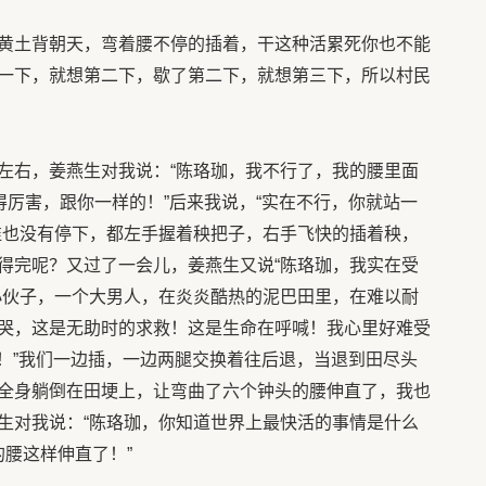
黄土背朝天，弯着腰不停的插着，干这种活累死你也不能
一下，就想第二下，歇了第二下，就想第三下，所以村民
左右，姜燕生对我说：“陈珞珈，我不行了，我的腰里面
得厉害，跟你一样的！”后来我说，“实在不行，你就站一
谁也没有停下，都左手握着秧把子，右手飞快的插着秧，
得完呢？又过了一会儿，姜燕生又说“陈珞珈，我实在受
小伙子，一个大男人，在炎炎酷热的泥巴田里，在难以耐
哭，这是无助时的求救！这是生命在呼喊！我心里好难受
来！”我们一边插，一边两腿交换着往后退，当退到田尽头
全身躺倒在田埂上，让弯曲了六个钟头的腰伸直了，我也
生对我说：“陈珞珈，你知道世界上最快活的事情是什么
的腰这样伸直了！”