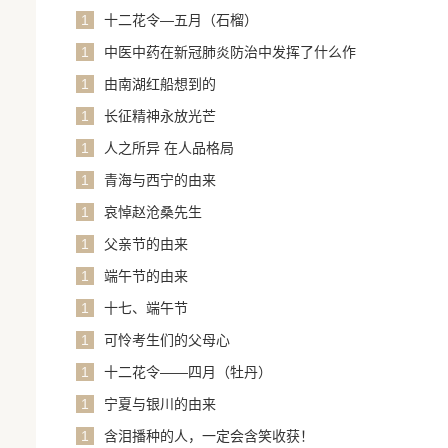
1
十二花令—五月（石榴）
1
中医中药在新冠肺炎防治中发挥了什么作
用？
1
由南湖红船想到的
1
长征精神永放光芒
1
人之所异 在人品格局
1
青海与西宁的由来
1
哀悼赵沧桑先生
1
父亲节的由来
1
端午节的由来
1
十七、端午节
1
可怜考生们的父母心
1
十二花令——四月（牡丹）
1
宁夏与银川的由来
1
含泪播种的人，一定会含笑收获！