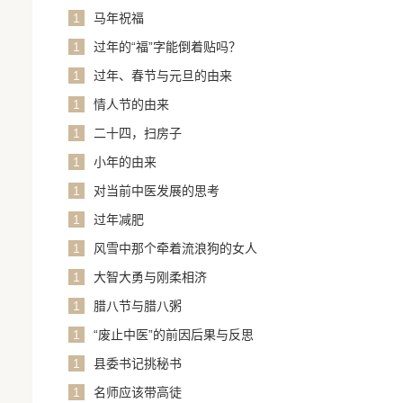
1
马年祝福
1
过年的“福”字能倒着贴吗？
1
过年、春节与元旦的由来
1
情人节的由来
1
二十四，扫房子
1
小年的由来
1
对当前中医发展的思考
1
过年减肥
1
风雪中那个牵着流浪狗的女人
1
大智大勇与刚柔相济
1
腊八节与腊八粥
1
“废止中医”的前因后果与反思
1
县委书记挑秘书
1
名师应该带高徒