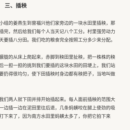
三、插秧
组的姜燕生到曾福兴他们家旁边的一块水田里插秧，那
插完，然后给我们每个人当天记八个工分。村里强劳动力
天要插八分田。我们吃的粮食完全按照工分多少来分配。
朦胧的从床上爬起来，赤脚到秧田里扯秧，把一株株的秧
后一担一担的挑到我们要插的这块水田的田埂上，我们站
要扔得很均匀，使下田插秧时身边都有秧把子，当地叫做
我们两人就下田并排开始插起来。每人面前插秧的范围大
一边插一边在泥田里往后退，几条蚂蟥咬在腿上使劲的吸
打下来了，因为南方水田里蚂蟥太多了，你把它拍下来