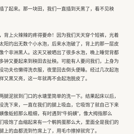
插了起来。那一块田，我们一直插到天黑了，看不见秧
，背上火辣辣的疼得要命！因为我们天天穿个短裤，光着
太阳灼出无数个小水泡，后来水泡破了，背上的那一层皮
像个非洲黑人。这天又被晒出了很多水泡，晚上睡觉背都
多钟又要起来到秧田去扯秧。可能有人要问我们，上身为
没功夫也懒得洗衣服，夜里回去倒头便睡。经过几次起泡
样又黑又亮，这一年就再不会起泡脱皮了。
两腿泥就到门口的水塘里简单的洗一下。结果起床以后，
没洗下来，一直在我们的腿上吸血，它吸饱了就自己下来
蟥像蚯蚓那么粗细，有时遇到“牛蚂蟥”，像大拇指那么
们吸饱了血缩起来有一个鹌鹑蛋那么大，里面全是我们的
腿上的血都流到竹席上了，用毛巾擦掉就完了。