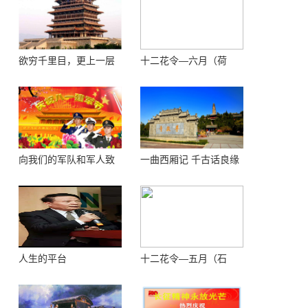
欲穷千里目，更上一层
十二花令—六月（荷
楼 ——登鹳鹊楼感怀
花）
向我们的军队和军人致
一曲西厢记 千古话良缘
敬！
人生的平台
十二花令—五月（石
榴）