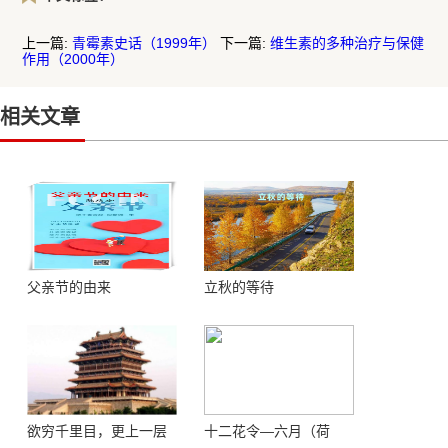
上一篇:
青霉素史话（1999年）
下一篇:
维生素的多种治疗与保健
作用（2000年）
相关文章
父亲节的由来
立秋的等待
欲穷千里目，更上一层
十二花令—六月（荷
楼 ——登鹳鹊楼感怀
花）