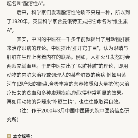
起名叫“脂溶性A”。
后来，科学家们发现脂溶性物质不只是一种，所以到
了1920年，英国科学家台曼俄特正式把它命名为“维生素
A”。
其实，中国的中医在一千多年前就提出了用动物肝脏
来治疗眼病的理论。中医提出“肝开窍于目”，认为眼睛与
肝脏在生理上有着内在的联系。例如，人肝火旺发怒时会
两眼充满血丝。于是中医提出了“以脏补脏”的理论，即用
动物的内脏来治疗或调理人的某些脏器的疾病,例如用紫
河车(即产妇的胎盘,含极丰富的营养物质和大量抗体)来治
疗妇女的贫血和多种虚弱疾病,能取得非常明显的效果。
再如用动物的骨髓来“补髓生精”，也往往能取得良效。
（注：作于2000年3月中国中医研究院中医药信息研
究所）
本文标签：