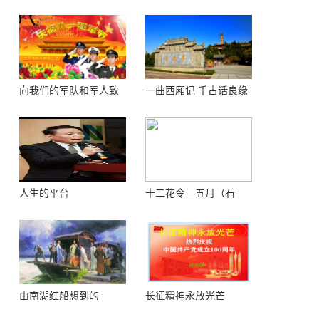
向我们的军队和军人致
一曲西厢记 千古话良缘
敬！
人生的平台
十二花令—五月（石
榴）
由南湖红船想到的
长征精神永放光芒