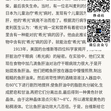
柴，最后丧失生命。当时，有一位名叫麦利的外国医生在
日本为儿童治疗“希光”病时，发现有个儿童因为常吃鸡
肝，他的“希光”病竟不治而愈了。根据流行病学的观念，
麦利医生认为：“希光”病一定和营养有着密切关系，鸡肝
里含有一种能对抗“希光”病的因子。他由此推论，只要食
物中含有抗“希光”病的因子，就能治愈“希光”病。
1913年，美国的台维斯等四位科学家揭开了用动物
肝脏治疗干眼病（希光病）的秘密。在实验中，他们又发
现在食物中加几滴鱼肝油对治疗干眼病效力很大,于是开
始提炼鱼肝油。他们把鳕鱼肝放在器皿中慢慢煎熬,制出
粗糙的鱼肝油来。然后将苛性钾的酒精溶液注入器皿中,
在60℃下进行剧烈地搅拌,使鱼肝油中的脂肪充分碱化,生
成肥皂和甘油,再把它们分离出去,最后得到一种黄色针状
晶体。由于这种晶体溶点只有7～8℃，所以通常是黄色的
粘稠液体。它比鱼肝油功效大几百倍。于是，台维斯给它