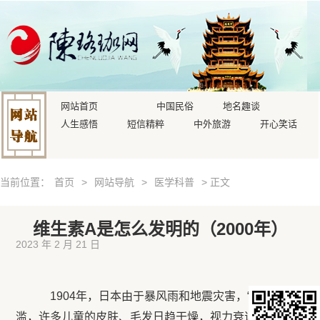
网站首页
中国民俗
地名趣谈
人生感悟
短信精粹
中外旅游
开心笑话
当前位置：
首页
>
网站导航
>
医学科普
> 正文
维生素A是怎么发明的（2000年）
2023 年 2 月 21 日
1904年，日本由于暴风雨和地震灾害，“希光”病泛
滥，许多儿童的皮肤、毛发日趋干燥，视力衰退，体瘦如