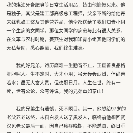
我的煤油牙膏肥皂等日常生活用品，皆由他慷慨买来。他
是独子，其父是建工部高级总工程师，父亲不断的给他寄
来蜂乳蜂王浆及其他营养品，他全都送给了我们知青小组
一个生病的女同学，那位女同学的病愈与此有很大关系。
在文革与农村时期，姜燕生对我和知青小组其他同学们的
无私帮助，悉心照顾，我们终生难忘。
我的好兄弟，饱历磨难一生勤奋不止，正直善良品格
肝胆照人。生不逢时，大才小用；虽无轰轰烈烈，但尚善
若水；虽无大富大贵，但德冠日月。人生在世，终有一
死，世有公论，众有评说，我的兄弟重如泰山！
我的兄弟生有遗憾，死不瞑目。其一，他想给97岁的
老父养老送终，未料白发人送了黑发人，临终前他想回武
汉见老父最后一面，因自己癌症晚期，不能遂愿，终日垂