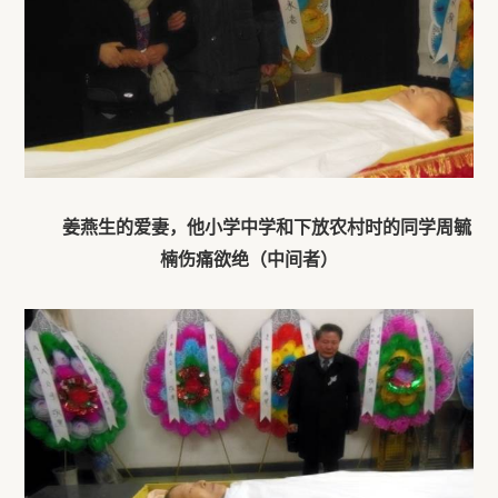
姜燕生的爱妻，他小学中学和下放农村时的同学周毓
楠伤痛欲绝（中间者）