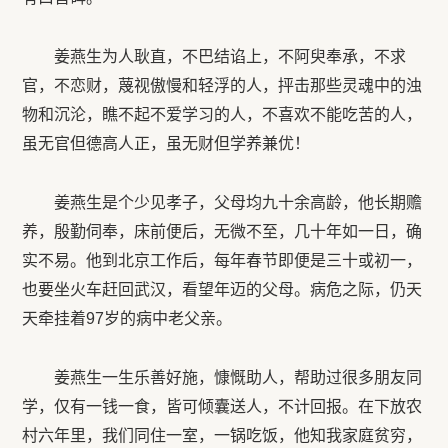
姜燕生为人耿直，不巴结谄上，不阿臾奉承，不求
官，不恋财，蔑视傲慢和轻浮的人，抨击那些灵魂中的浊
物和沉沦，瞧不起不爱学习的人，不喜欢不能吃苦的人，
虽无官但德高人正，虽无财但学养兼优！
姜燕生是个少见孝子，父母均九十余高龄，他长期赡
养，殷勤伺奉，床前便后，无微不至，几十年如一日，确
实不易。他到北京工作后，每年春节即便是三十或初一，
也要坐火车赶回武汉，看望年迈的父母。病危之际，仍天
天牵挂着97岁的病中老父亲。
姜燕生一生乐善好施，慷慨助人，帮助过很多朋友同
学，仅有一钱一食，皆可倾囊送人，不计回报。在下放农
村六年里，我们同住一室，一锅吃饭，他知我家庭贫穷，