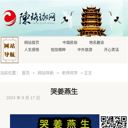
网站首页
中国民俗
地名趣谈
人生感悟
短信精粹
中外旅游
开心笑话
当前位置：
首页
>
网站导航
>
老师同学
> 正文
哭姜燕生
2023 年 9 月 17 日