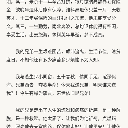
泪。其二，来京十二年辛苦打拼，每月缴纳高额养老保险
金，欲晚年退休后能有保障，谁料离退休只差一月，天收
英才，十二年买保险的血汗钱付之东流，他未能享受分
文。其三，一生勤劳，南北奔波，总盼退休能得有空闲，
享受生活，出去旅游，孰料英年早逝，梦不成真。
我的兄弟一生艰难困苦，颠沛流离，生活节俭，清贫
度日，不知他还有多少痛苦多少烦恼不为人知。
我与燕生少小同窗，五十春秋，情同手足，谊深似
海。兄弟西去，夺我半命！今天我送兄弟，明天谁来送
我？！今生有缘为挚友，来世依旧是兄弟！
我的兄弟走出了人生的炼狱和病痛的折磨，是一种解
脱，是一种救赎。他太累了，让我们为他祈祷，点燃蜡
烛，照亮他去天堂的路，保佑他走好！让他平安！让他休