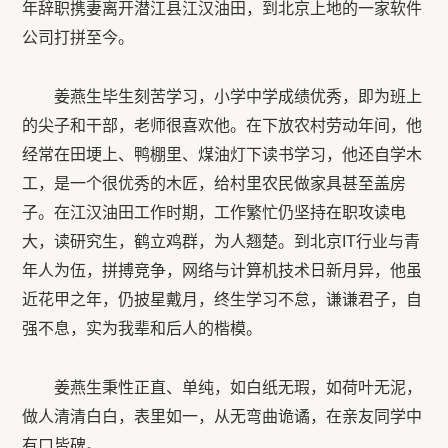
年辞职携妻离开潜江县江汉油田，到北京上地的一家软件
公司打拼至今。
姜燕生毕生刻苦学习，小学中学成绩优秀，即为班上
的尖子和干部，老师很喜欢他。在下放农村劳动年间，他
经常在田埂上、鸭棚里、煤油灯下读书学习，他还自学木
工，是一个很优秀的木匠，给村里农民做家具甚至盖房
子。在江汉油田工作时期，工作繁忙仍坚持在职攻读电
大，读研究生，鹤立鸡群，为人翘楚。到北京IT行业与青
年人为伍，拼搏竞争，网络与计算机技术日新月异，他虽
近花甲之年，仍披星戴月，终生学习不怠，谦谦君子，自
强不息，实为我辈和后人的楷模。
姜燕生秉性正直、单纯，如白纸无瑕，如荷叶无泥，
做人清清白白，表里如一，从无弯曲诡谲，在亲友同学中
有口皆碑。