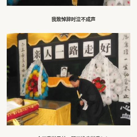
我致悼辞时泣不成声