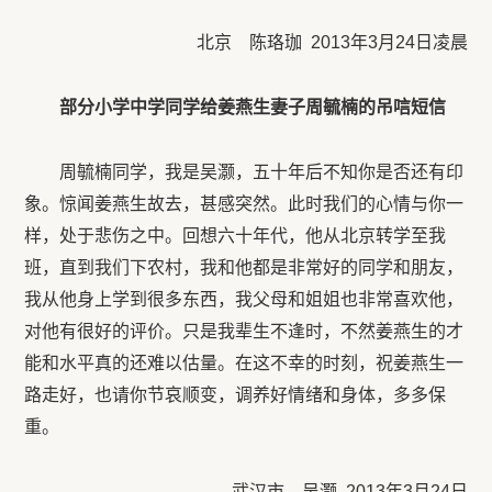
北京 陈珞珈 2013年3月24日凌晨
部分小学中学同学给姜燕生妻子周毓楠的吊唁短信
周毓楠同学，我是吴灏，五十年后不知你是否还有印
象。惊闻姜燕生故去，甚感突然。此时我们的心情与你一
样，处于悲伤之中。回想六十年代，他从北京转学至我
班，直到我们下农村，我和他都是非常好的同学和朋友，
我从他身上学到很多东西，我父母和姐姐也非常喜欢他，
对他有很好的评价。只是我辈生不逢时，不然姜燕生的才
能和水平真的还难以估量。在这不幸的时刻，祝姜燕生一
路走好，也请你节哀顺变，调养好情绪和身体，多多保
重。
武汉市 吴灏 2013年3月24日