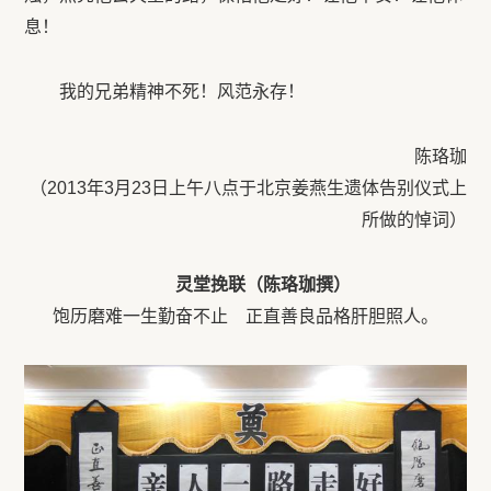
息！
我的兄弟精神不死！风范永存！
陈珞珈
（2013年3月23日上午八点于北京姜燕生遗体告别仪式上
所做的悼词）
灵堂挽联（陈珞珈撰）
饱历磨难一生勤奋不止 正直善良品格肝胆照人。