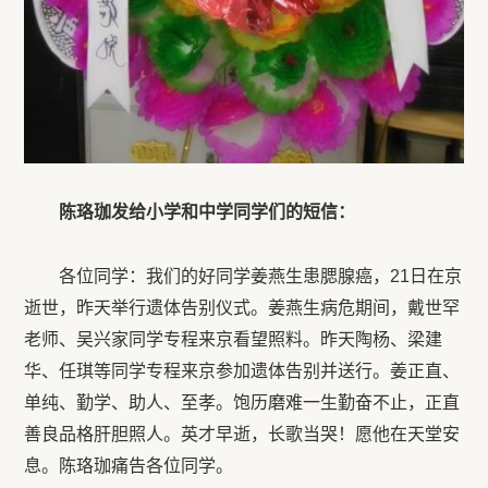
陈珞珈发给小学和中学同学们的短信：
各位同学：我们的好同学姜燕生患腮腺癌，21日在京
逝世，昨天举行遗体告别仪式。姜燕生病危期间，戴世罕
老师、吴兴家同学专程来京看望照料。昨天陶杨、梁建
华、任琪等同学专程来京参加遗体告别并送行。姜正直、
单纯、勤学、助人、至孝。饱历磨难一生勤奋不止，正直
善良品格肝胆照人。英才早逝，长歌当哭！愿他在天堂安
息。陈珞珈痛告各位同学。