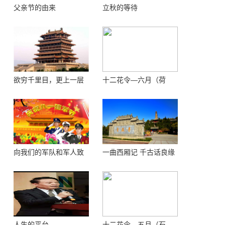
父亲节的由来
立秋的等待
欲穷千里目，更上一层
十二花令—六月（荷
楼 ——登鹳鹊楼感怀
花）
向我们的军队和军人致
一曲西厢记 千古话良缘
敬！
人生的平台
十二花令—五月（石