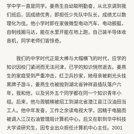
学中学一直是同学。姜燕生自幼聪明勤奋，从北京调到我
们班后，因成绩优秀，即担任少先队中队长，成绩尤以数
理化为佳。他小学时即在家做微型电动汽车、电动舰艇，
自制线圈马达，能在水里开能在地上跑，自己装半导体收
音机，同学老师们皆惊奇。
我们的中学时代正是大棒与大帽横飞的时代，应学的
知识因校门紧闭而无法问津，已学的知识悄然逝去。姜燕
生的家庭受到严重冲击，红卫兵抄家，她母亲被剃光头挂
黑牌子游斗，姜燕生也被抛到湖北省钟祥县插队落户六
年，我和他，以及另外五个同学都在同一个知识青年小
组。后来，他与周毓楠被招工到湖北省潜江县江汉油田当
工人。他中年发奋，工作之余读电视大学，因精于电脑而
被调入江汉石油管理局计算机中心，后又在职到华中科技
大学读研究生，因专业出众担任计算机中心主任。2001