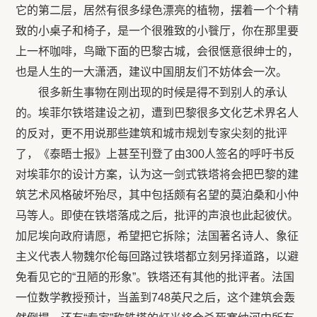
它的第二层，居然有很多绿色漂亮的植物，摆着一个个精
致的小桌子和椅子，是一个很雅致的小餮厅，你在那里要
上一杯咖啡，鸟瞰下面的巴黎古城，会很惬意很绅士的，
也是人生的一大潇洒，建议中国朋友们不妨体会一次。
很多新生事物在刚出现的时候是得不到别人的承认
的。埃菲尔铁塔建设之初，遭到巴黎很多文化艺术界名人
的反对，更不用说那些建筑和城市规划专家尖刻的批评
了，《泰晤士报》上甚至刊登了由300人签名的呼吁书反
对埃菲尔的设计方案，认为这一剑式铁塔将会把巴黎的建
筑艺术风格破坏殆尽，其中包括颇有名望的莫泊桑和小仲
马等人。即使在铁塔落成之后，批评的声浪也此起彼伏。
加尼埃向政府请愿，希望把它拆除；法国著名诗人、象征
主义代表人物魏尔伦每回路过铁塔都立刻另择道路，以避
免看见它的“丑陋的形象”。铁塔还有其他的批评者。法国
一位数学教授预计，当盖到748英尺之后，这个建筑会轰