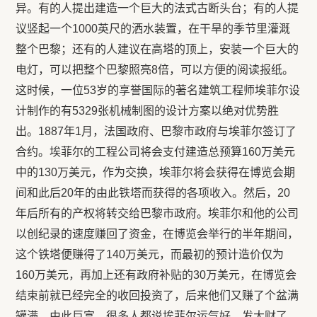
异。有的人提出建造一个巨大的法式古断头台；有的人提
议竖起一个1000英尺的洒水装置，在干旱的季节里灌溉
整个巴黎；还有的人建议在高塔的顶上，安装一个巨大的
电灯，可以把整个巴黎照亮8倍，可以方便的阅读报纸。
这时候，一位53岁的享誉国际的著名建筑工程师埃菲尔设
计制作的有5329张机械制图的设计方案以绝对优势胜
出。1887年1月，法国政府、巴黎市政府与埃菲尔签订了
合约。埃菲尔的工程公司将会支付建造总预算160万美元
中的130万美元，作为交换，埃菲尔将会获得在博览会期
间和此后20年的由此铁塔而获得的各项收入。然后，20
年后所有的产权将转交给巴黎市政府。埃菲尔和他的公司
以创纪录的速度赚回了资金，在博览会举行的半年期间，
这个铁塔便赚得了140万美元，而最初的预计造价仅为
160万美元，再加上还有政府补贴的30万美元，在博览会
结束前就已经完全的收回投资了，后来他们又赚了个盆满
罐满，由此巨富。很多人都说埃菲尔运气好，发大财了，