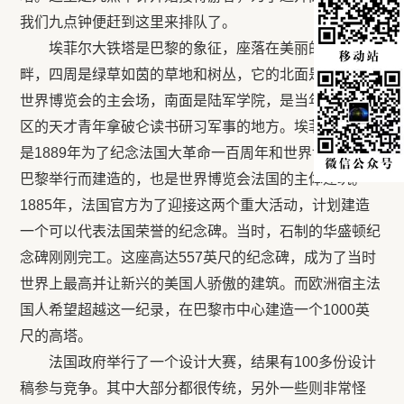
我们九点钟便赶到这里来排队了。
埃菲尔大铁塔是巴黎的象征，座落在美丽的塞纳河
畔，四周是绿草如茵的草地和树丛，它的北面是1934年
世界博览会的主会场，南面是陆军学院，是当年科西嘉地
区的天才青年拿破仑读书研习军事的地方。埃菲尔大铁塔
是1889年为了纪念法国大革命一百周年和世界博览会在
巴黎举行而建造的，也是世界博览会法国的主体建筑。
1885年，法国官方为了迎接这两个重大活动，计划建造
一个可以代表法国荣誉的纪念碑。当时，石制的华盛顿纪
念碑刚刚完工。这座高达557英尺的纪念碑，成为了当时
世界上最高并让新兴的美国人骄傲的建筑。而欧洲宿主法
国人希望超越这一纪录，在巴黎市中心建造一个1000英
尺的高塔。
法国政府举行了一个设计大赛，结果有100多份设计
稿参与竞争。其中大部分都很传统，另外一些则非常怪