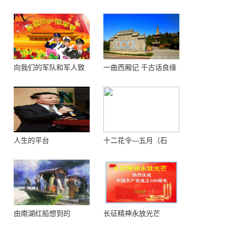
楼 ——登鹳鹊楼感怀
花）
向我们的军队和军人致
一曲西厢记 千古话良缘
敬！
人生的平台
十二花令—五月（石
榴）
由南湖红船想到的
长征精神永放光芒