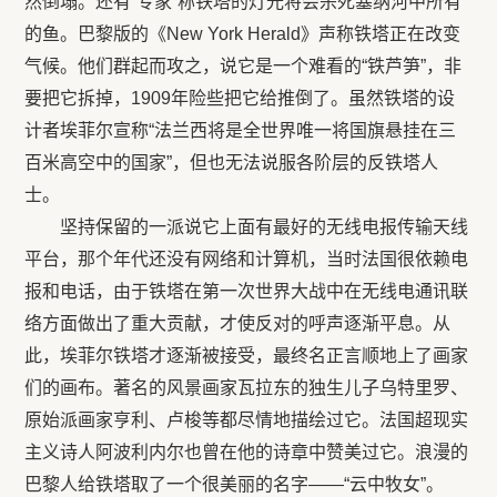
然倒塌。还有“专家”称铁塔的灯光将会杀死塞纳河中所有
的鱼。巴黎版的《New York Herald》声称铁塔正在改变
气候。他们群起而攻之，说它是一个难看的“铁芦笋”，非
要把它拆掉，1909年险些把它给推倒了。虽然铁塔的设
计者埃菲尔宣称“法兰西将是全世界唯一将国旗悬挂在三
百米高空中的国家”，但也无法说服各阶层的反铁塔人
士。
坚持保留的一派说它上面有最好的无线电报传输天线
平台，那个年代还没有网络和计算机，当时法国很依赖电
报和电话，由于铁塔在第一次世界大战中在无线电通讯联
络方面做出了重大贡献，才使反对的呼声逐渐平息。从
此，埃菲尔铁塔才逐渐被接受，最终名正言顺地上了画家
们的画布。著名的风景画家瓦拉东的独生儿子乌特里罗、
原始派画家亨利、卢梭等都尽情地描绘过它。法国超现实
主义诗人阿波利内尔也曾在他的诗章中赞美过它。浪漫的
巴黎人给铁塔取了一个很美丽的名字——“云中牧女”。