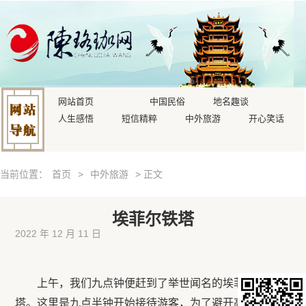
网站首页
中国民俗
地名趣谈
人生感悟
短信精粹
中外旅游
开心笑话
当前位置：
首页
>
中外旅游
> 正文
埃菲尔铁塔
2022 年 12 月 11 日
上午，我们九点钟便赶到了举世闻名的埃菲尔大铁
塔。这里是九点半钟开始接待游客，为了避开高峰人流，