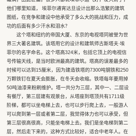
他们哪里知道， 埃菲尔通宵达旦设计出那么浩繁的建筑
图纸，在竞争和建设中他承受了多么大的挑战和压力，成
功的后面有多少汗水和泪水？
这个塔和纽约的帝国大厦、东京的电视塔同被誉为世
界三大著名建筑。该塔用它的设计和建筑师古斯塔夫·埃
菲尔的名字命名。这个塔高324米，包括它顶上的电视信
号传输天线，是当时欧洲最高的建筑。塔高的误差最多的
时候可以达到15厘米，因为建造铁塔的7300吨钢铁和250
万颗铁钉在夏天会膨胀，在冬天会收缩。铁塔每年要用掉
50吨油漆来粉刷维护。塔一共分为三层，其中一、二层设
有餐厅，第三层建有观景台，从塔座到塔顶共有1711级
阶梯，都可以坐电梯上去，也可以步行爬上去，一般游人
可以爬到第一层或者第二层，我觉得体力也可以承受，但
第三层很高很高，只能坐电梯上去。我们是坐电梯到第二
层，然后走下来的，这种方式比较好，适合中老年人。在