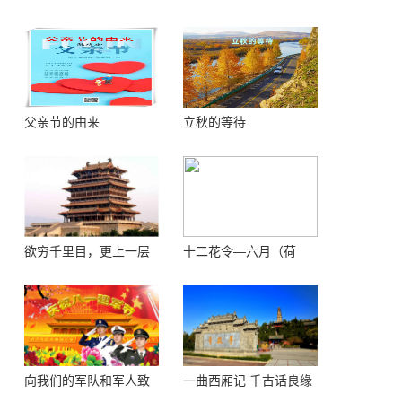
父亲节的由来
立秋的等待
欲穷千里目，更上一层
十二花令—六月（荷
楼 ——登鹳鹊楼感怀
花）
向我们的军队和军人致
一曲西厢记 千古话良缘
敬！