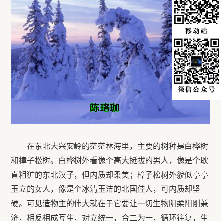
在东北大兴安岭的茫茫林海里，主要的树种是白桦树
和樟子松树。白桦树外看像个高大挺拔的男人，像是个耿
直粗犷的东北汉子，但内质却柔美；樟子松树外貌似亭亭
玉立的女人，像是个冰清玉洁的北国佳人，可内质却坚
硬。可见造物主的伟大就在于它要让一切生物阴柔阳刚兼
济，相反相成互生，对立统一，合二为一，循环往复，生