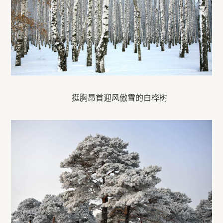
挺胸昂首迎风傲雪的白桦树