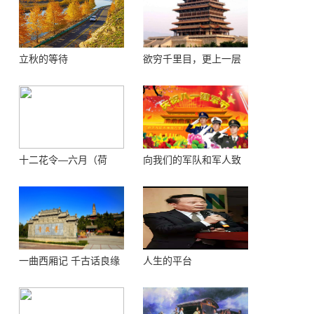
立秋的等待
欲穷千里目，更上一层
楼 ——登鹳鹊楼感怀
十二花令—六月（荷
向我们的军队和军人致
花）
敬！
一曲西厢记 千古话良缘
人生的平台