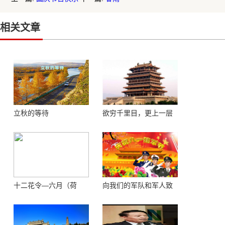
相关文章
立秋的等待
欲穷千里目，更上一层
楼 ——登鹳鹊楼感怀
十二花令—六月（荷
向我们的军队和军人致
花）
敬！