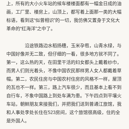
上，所有的大小火车站的候车楼楼面都有一幅金日成的油
画，工厂里、楼房上，山顶上，都写着上面那一类的大幅
标语，看到这“似曾相识”的一切，我仿佛又置身于文化大
革命的“红海洋”之中了。
沿途铁路边水稻扬穗，玉米孕苞，山青水绿，与
中国好像并无二致，但仔细的一看，很多地方就不同了。
第一，这么热的天，在田里干活的妇女都头上戴着纱巾，
而男人们则光着头，不像中国农民那样男人女人都戴着草
帽。第二，农民住房与中国农村住房的风格不一样，屋顶
的瓦也不一样。第三，路上汽车很少，而且基本上看不到
自行车，不象中国路上到处车满为患。下午四点到平壤火
车站，朝鲜朋友来接我们，并把我们送到普通江旅馆，我
和人事处李处长住在523房间，这个旅馆很高级，住的全
是外国人。