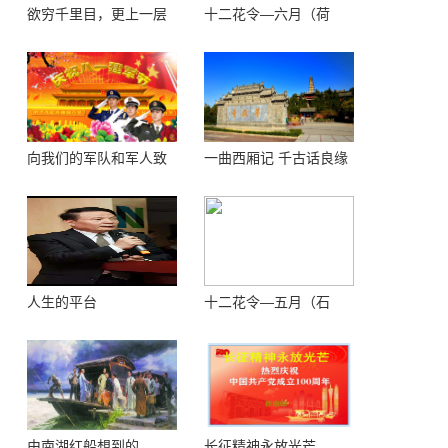
欲穷千里目，更上一层
十二花令—六月（荷
楼 ——登鹳鹊楼感怀
花）
向我们的军队和军人致
一曲西厢记 千古话良缘
敬！
人生的平台
十二花令—五月（石
榴）
由南湖红船想到的
长征精神永放光芒