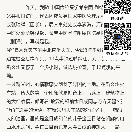
昨天，我随“中国传统医学考察团”到朝鲜民主主
义共和国访问，代表团成员有国家中医管理局科技司副司
长张瑞祥（团长），局人事处处长李满海，河南省卫生厅
中医处处长韩俊钦，长春中医学院附属医院副院长金明
（翻译），再就是我。
我们5人昨天下午由北京坐火车，今晨8点多到达丹东，经
边境检查后换车头，10点半钟过鸭绿江，到了新义州，在
新义州又停了一个多小时，做边境检查，于12点驰向平
壤。
一过新义州，心情就感觉到到了异国的土地。在新义州火
车站，给人的第一个印象就是站台上，马路上，建筑物上
的大红横幅，都写着“敬爱的领袖金日成同志万寿无疆”或
“万岁”之类的话语，在新义州火车站的外宾室里，一幅很
大的油画，画的是金日成和他的儿子金正日站在朝鲜的山
山水水之间，金正日目前已定为金日成的接班人。一路