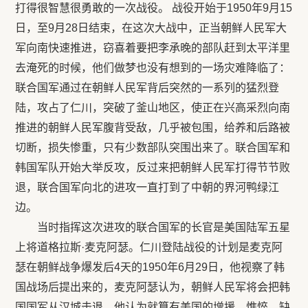
打得很智慧很勇敢的一次战役。 战役开始于1950年9月15
日，至9月28日结束，在这次大战中，正当朝鲜人民军大
军向南快速推进，窃喜着要把李承晚的部队赶到太平洋里
去淹死的时候，他们做梦也没有想到的一场灾难降临了：
联合国军通过在朝鲜人民军背后突然的一系列的猛烈登
陆，攻占了仁川，突破了釜山地区，使正在兴高采烈向南
推进的朝鲜人民军腹背受敌，几乎被包围，给养和后路被
切断，损失惨重，只有少数部队突围出来了。联合国军和
韩国军队开始大举反攻，反过来把朝鲜人民军打得节节败
退，联合国军向北的进攻一直打到了中朝的界河鸭绿江
边。
当时指挥这次进攻的联合国军的长官是美国陆军五星
上将道格拉斯·麦克阿瑟。仁川登陆战役的计划是麦克阿
瑟在朝鲜战争爆发后4天的1950年6月29日，他视察了韩
国战场后提出来的，麦克阿瑟认为，朝鲜人民军将会把韩
国国军从汉城击退，他认为就算有美国的增援，憔悴、缺