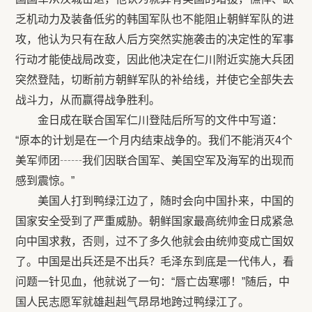
乏机动力及装备低劣的韩国军队也不能阻止朝鲜军队的进
攻，他认为只有在敌人后方突然实施袭击的决定性的军事
行动才能使战局改变，因此他决定在仁川附近实施大兵团
突然登陆，切断前方朝鲜军队的补给线，并使它全部失去
战斗力，从而赢得战争胜利。
金日成在联合国军仁川登陆后所写的文件中写道：
“原本的计划是在一个月内结束战争的。我们不能消灭4个
美军师团┄┄我们因联合国军、美国空军及海军的出现而
感到震惊。”
美国人打到鸭绿江边了，随时会向中国扑来，中国的
国家安全受到了严重威胁。朝鲜国家最高统帅金日成紧急
向中国求救，否则，过不了多久他就会由统帅变成亡国奴
了。中国是出兵还是不出兵？毛泽东到底是一代伟人，看
问题一针见血，他就说了一句：“唇亡齿寒哪！”随后，中
国人民志愿军就雄赳赳气昂昂地跨过鸭绿江了。