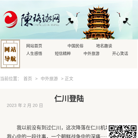
网站首页
中国民俗
地名趣谈
人生感悟
短信精粹
中外旅游
开心笑话
当前位置：
首页
>
中外旅游
> 正文
仁川登陆
2023 年 2 月 20 日
我以前没有到过仁川，这次降落在仁川机场，勾起了
我心中的一段往事，一个朝鲜战争中的深痛┄┄