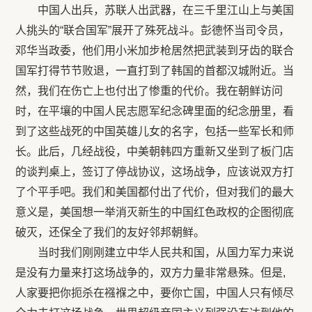
中国人出兵，苏联人出武器，在三千里江山上与美国
人挑头的“联合国军”展开了殊死战斗。彭德怀当司令员，
邓华当政委，他们用小米加步枪居然把武装到牙齿的联合
国军打得节节败退，一直打到了韩国的首都汉城附近。当
然，我们在伤亡上也付出了惨重的代价。我在朝鲜访问
时，在平壤的中国人民志愿军纪念碑里面的纪念册里，看
到了这些战死的中国英雄儿女的名字，包括一些军长和师
长。此后，几经战役，中美朝韩四方重新又坐到了板门店
的谈判桌上，签订了停战协议，这场战争，应该说双方打
了个平手吧。我们和美国都付出了代价，但对我们的最大
意义是，美国想一举消灭新生的中国红色政权的企图彻底
破灭，还保全了我们的友好邻邦朝鲜。
当时我们刚刚建立中华人民共和国，从国力军力来说
是没有力量来打这场战争的，双方力量非常悬殊。但是,
人家要把你扼杀在襁褓之中，要你亡国，中国人只有倾尽