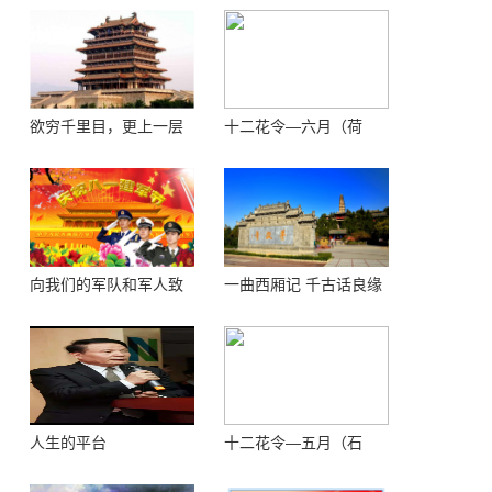
欲穷千里目，更上一层
十二花令—六月（荷
楼 ——登鹳鹊楼感怀
花）
向我们的军队和军人致
一曲西厢记 千古话良缘
敬！
人生的平台
十二花令—五月（石
榴）