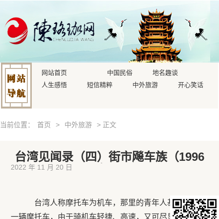
网站首页
中国民俗
地名趣谈
人生感悟
短信精粹
中外旅游
开心笑话
当前位置：
首页
>
中外旅游
> 正文
台湾见闻录（四）街市飚车族（1996
年）
2022 年 11 月 20 日
台湾人称摩托车为机车，那里的青年人基本上一人
一辆摩托车，由于骑机车轻捷、高速，又可尽显现代骑士