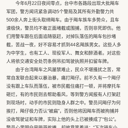
今年6月22日夜间零点，台中市各路段出现大批飚车
军团，警方闻讯紧急调动5个警局及其所有外勤警力共
500余人奔上街头取缔飚车。由于飚车族车多势众，且车
速极快，警员均不敢正面堵截或围捕，否则非死即伤。他
们用警车跟在后面追随驱赶，对掉队落伍的飚车包抄堵
截，苦战一夜，好不容易才抓到44名飚族男女。这些人多
为中学生，也有工人、现役军人、舞女和醉酒者。对这些
人将依交通安全处罚条例吊扣驾驶执照并扣留车牌。
由于台湾飚车之风屡禁难止，民众不堪搔扰之苦，常
常自发联合起来以暴治暴，痛打飚仔。前不久有一个飚仔
没有跟上车队而落伍，被市民截住痛打一顿，并将摩托车
砸烂，有的市民则去帮助看风，等到警方闻报有人打架赶
到现场时，动手的市民则隐身人群之中。警员问飚仔为何
挨打，飚仔极力否认“被扁”，否则他将因飚车而被拘捕并
没收驾驶证和车牌，实际上他的头上已被揍成了“包公”。
警员心里明白是飚哥挨揍，却故意笑着说：“下次骑车小