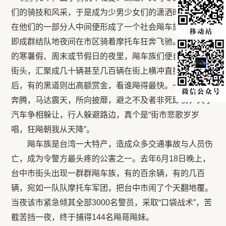
们的骑技和风采，于是成为少男少女们的潇洒时尚，不久
在他们的一部分人中间便形成了一个社会飚车族。飚车，
即成群结队地夜间在市区骑着摩托车狂奔飞驰。一到学校
的寒暑假、周末或节假日的夜里，飚车族们便自发地涌上
街头，汇聚成几十辆甚至几百辆在街上横冲直撞，争先恐
后，有的黑道则出高额赏金，看谁飚得最快。一时间百骑
奔腾，马达震天，所向披靡，避之不及者非死即伤，大小
汽车争相躲让，行人躲避路边，真个是“街市悲歌岁岁
唱，狂飚朝我从天降”。
飚车族是台湾一大特产，造成众多交通事故与人员伤
亡，成为令警方最头疼的公害之一。去年6月18日晚上，
台中市街头出现一群群飚车族，有的百余辆，有的几百
辆，宛如一队队摩托车军团，把台中市闹了个天翻地覆。
当夜该市紧急倾其全部3000名警员，采取“口袋战术”，苦
截苦挡一夜，终于捕得144名飚哥飚妹。