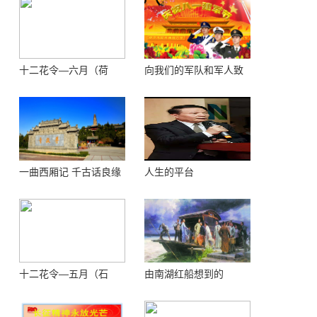
十二花令—六月（荷
向我们的军队和军人致
花）
敬！
一曲西厢记 千古话良缘
人生的平台
十二花令—五月（石
由南湖红船想到的
榴）