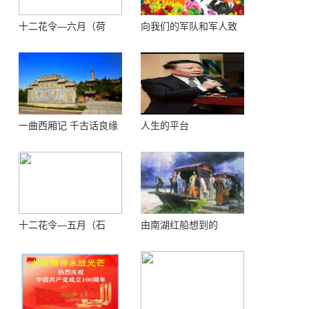
十二花令—六月（荷
向我们的军队和军人致
花）
敬！
一曲西厢记 千古话良缘
人生的平台
十二花令—五月（石
由南湖红船想到的
榴）