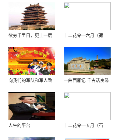
欲穷千里目，更上一层
十二花令—六月（荷
楼 ——登鹳鹊楼感怀
花）
向我们的军队和军人致
一曲西厢记 千古话良缘
敬！
人生的平台
十二花令—五月（石
榴）