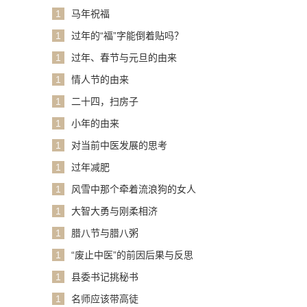
1
马年祝福
1
过年的“福”字能倒着贴吗？
1
过年、春节与元旦的由来
1
情人节的由来
1
二十四，扫房子
1
小年的由来
1
对当前中医发展的思考
1
过年减肥
1
风雪中那个牵着流浪狗的女人
1
大智大勇与刚柔相济
1
腊八节与腊八粥
1
“废止中医”的前因后果与反思
1
县委书记挑秘书
1
名师应该带高徒