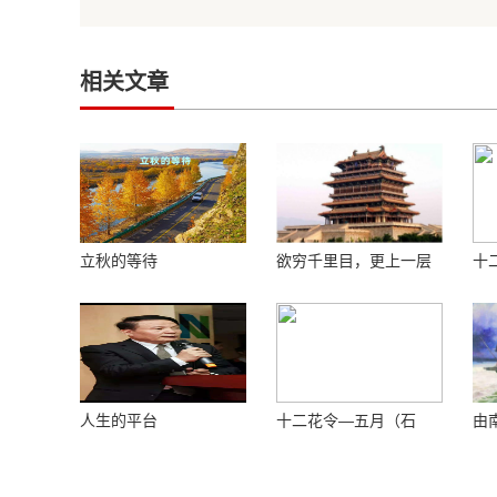
相关文章
立秋的等待
欲穷千里目，更上一层
十
楼 ——登鹳鹊楼感怀
花
人生的平台
十二花令—五月（石
由
榴）