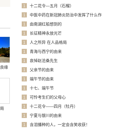
1
十二花令—五月（石榴）
1
中医中药在新冠肺炎防治中发挥了什么作
用？
1
由南湖红船想到的
1
长征精神永放光芒
1
人之所异 在人品格局
1
青海与西宁的由来
1
哀悼赵沧桑先生
话良缘
1
父亲节的由来
1
端午节的由来
1
十七、端午节
1
可怜考生们的父母心
1
十二花令——四月（牡丹）
格局
1
宁夏与银川的由来
1
含泪播种的人，一定会含笑收获！