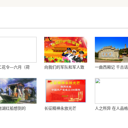
二花令—六月（荷
向我们的军队和军人致
一曲西厢记 千古
）
敬！
南湖红船想到的
长征精神永放光芒
人之所异 在人品