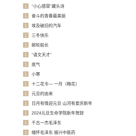
1
“小心感冒”藏头诗
1
奋斗的青春最美丽
1
埃及破旧的汽车
1
三冬快乐
1
邮轮船长
1
“语文天才”
1
底气
1
小寒
1
十二花令— 一月（梅花）
1
元旦的由来
1
日月有情迎元旦 山河有爱庆新年
1
2024元旦生命学院新年贺辞
1
千古一杰毛泽东
1
缅怀毛泽东 振兴中医药