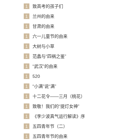
1
致高考的孩子们
1
兰州的由来
1
甘肃的由来
1
六一儿童节的由来
1
大树与小草
1
范蠡与“四祸之鉴”
1
“武汉”的由来
1
520
1
“小满”说“满”
1
十二花令——三月（桃花）
1
致敬！我们的“提灯女神”
1
《李少波真气运行解读》序
1
五四青年节（二）
1
五四青年节的由来