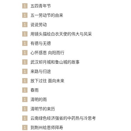
1
五四青年节
1
五一劳动节的由来
1
说说劳动
1
用镜头描绘白衣天使的伟大与风采
1
有德与无德
1
心怀感恩 向阳而行
1
武汉却月城和鲁山城的故事
1
来路与归途
1
放下过往 面向未来
1
春雨
1
清明的雨
1
清明节的来历
1
云南绿色经济强省的中药热与冷思考
1
到荆州给恩师拜寿