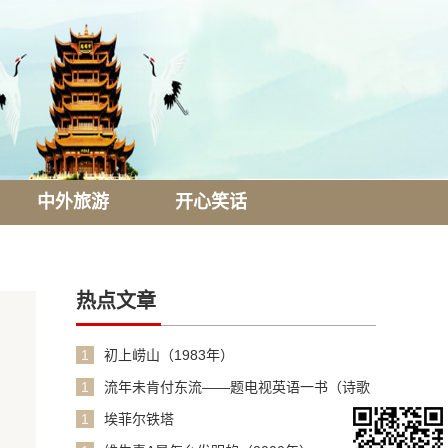
中外旅游
开心笑话
热点文章
1
初上崂山（1983年）
1
流年未肯付东流——题电视英语一书（诗歌
1990年）
1
埃菲尔铁塔