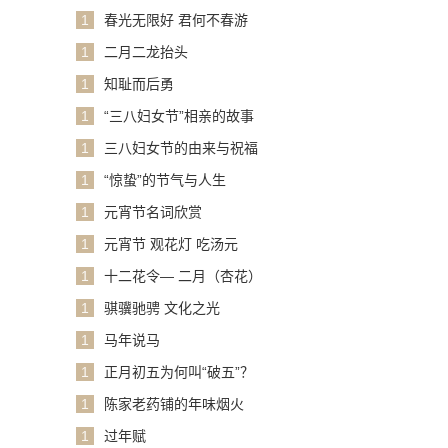
1
春光无限好 君何不春游
1
二月二龙抬头
1
知耻而后勇
1
“三八妇女节”相亲的故事
1
三八妇女节的由来与祝福
1
“惊蛰”的节气与人生
1
元宵节名词欣赏
1
元宵节 观花灯 吃汤元
1
十二花令— 二月（杏花）
1
骐骥驰骋 文化之光
1
马年说马
1
正月初五为何叫“破五”？
1
陈家老药铺的年味烟火
1
过年赋