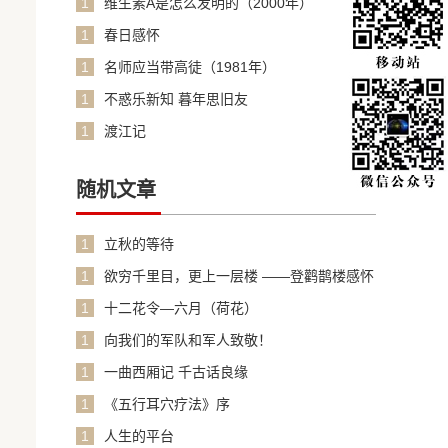
1
维生素A是怎么发明的（2000年）
1
春日感怀
1
名师应当带高徒（1981年）
1
不惑乐新知 暮年思旧友
1
渡江记
随机文章
1
立秋的等待
1
欲穷千里目，更上一层楼 ——登鹳鹊楼感怀
1
十二花令—六月（荷花）
1
向我们的军队和军人致敬！
1
一曲西厢记 千古话良缘
1
《五行耳穴疗法》序
1
人生的平台