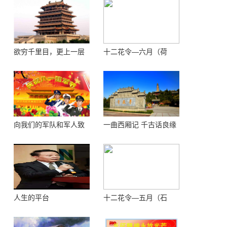
欲穷千里目，更上一层
十二花令—六月（荷
楼 ——登鹳鹊楼感怀
花）
向我们的军队和军人致
一曲西厢记 千古话良缘
敬！
人生的平台
十二花令—五月（石
榴）