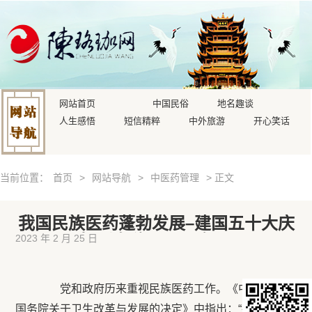
网站首页
中国民俗
地名趣谈
人生感悟
短信精粹
中外旅游
开心笑话
当前位置：
首页
>
网站导航
>
中医药管理
> 正文
我国民族医药蓬勃发展–建国五十大庆
报刊专稿（1999年）
2023 年 2 月 25 日
党和政府历来重视民族医药工作。《中共中央、
国务院关于卫生改革与发展的决定》中指出：“各民族医