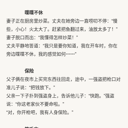
喋喋不休
妻子正在厨房里炒菜。丈夫在她旁边一直唠叨不停：“慢
些，小心！火太大了。赶紧把鱼翻过来，油放太多了！”
妻子脱口而出：“我懂得怎样炒菜！”
丈夫平静地答道：“我只是要你知道，我在开车时，你在
旁边喋喋不休，我的感觉如何┅┅”
保险
父子俩在夜市上买完东西往回走，途中，一强盗把枪口对
准儿子说：“把钱放下。”
父亲一下子扑到强盗身上，告诉他儿子：“快跑。”强盗
说：“你这老家伙不要命啦。”
“对，你开枪吧，我有人身保险。”