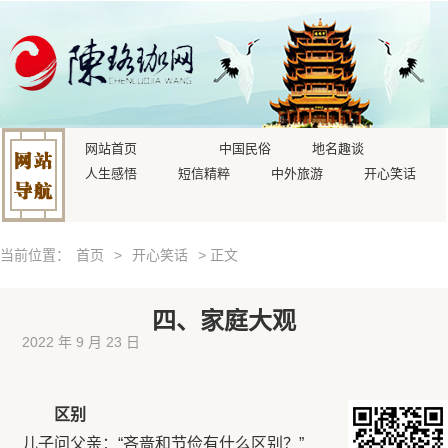
网站首页
中国民俗
地名趣谈
人生感悟
短信精粹
中外旅游
开心笑话
当前位置：
首页
>
开心笑话
> 正文
四、家庭大观
2022 年 9 月 23 日
区别
儿子问父亲：“吝啬和节俭有什么区别？”