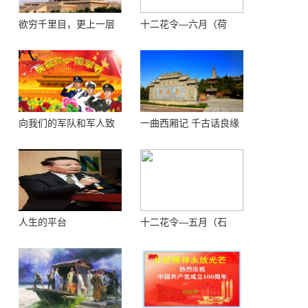
欲穷千里目，更上一层
十二花令—六月（荷
楼 ——登鹳鹊楼感怀
花）
向我们的军队和军人致
一曲西厢记 千古话良缘
敬！
人生的平台
十二花令—五月（石
榴）