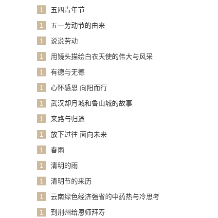
1
五四青年节
1
五一劳动节的由来
1
说说劳动
1
用镜头描绘白衣天使的伟大与风采
1
有德与无德
1
心怀感恩 向阳而行
1
武汉却月城和鲁山城的故事
1
来路与归途
1
放下过往 面向未来
1
春雨
1
清明的雨
1
清明节的来历
1
云南绿色经济强省的中药热与冷思考
1
到荆州给恩师拜寿