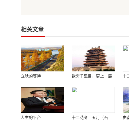
相关文章
立秋的等待
欲穷千里目，更上一层
十
楼 ——登鹳鹊楼感怀
花
人生的平台
十二花令—五月（石
由
榴）