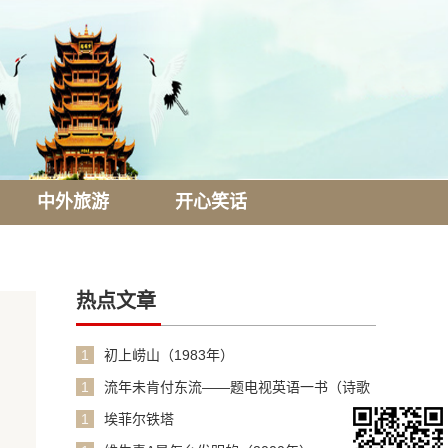
中外旅游
开心笑话
热点文章
1
初上崂山（1983年）
1
流年未肯付东流——题电视英语一书（诗歌
1990年）
1
埃菲尔铁塔