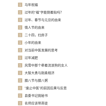
1
马年祝福
1
过年的“福”字能倒着贴吗？
1
过年、春节与元旦的由来
1
情人节的由来
1
二十四，扫房子
1
小年的由来
1
对当前中医发展的思考
1
过年减肥
1
风雪中那个牵着流浪狗的女人
1
大智大勇与刚柔相济
1
腊八节与腊八粥
1
“废止中医”的前因后果与反思
1
县委书记挑秘书
1
名师应该带高徒