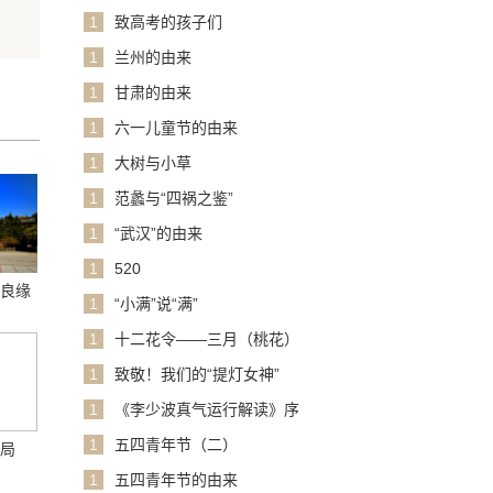
1
致高考的孩子们
1
兰州的由来
1
甘肃的由来
1
六一儿童节的由来
1
大树与小草
1
范蠡与“四祸之鉴”
1
“武汉”的由来
1
520
话良缘
1
“小满”说“满”
1
十二花令——三月（桃花）
1
致敬！我们的“提灯女神”
1
《李少波真气运行解读》序
1
五四青年节（二）
格局
1
五四青年节的由来