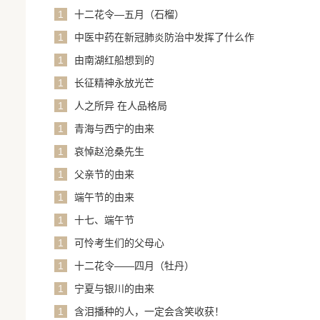
1
十二花令—五月（石榴）
1
中医中药在新冠肺炎防治中发挥了什么作
用？
1
由南湖红船想到的
1
长征精神永放光芒
1
人之所异 在人品格局
1
青海与西宁的由来
1
哀悼赵沧桑先生
1
父亲节的由来
1
端午节的由来
1
十七、端午节
1
可怜考生们的父母心
1
十二花令——四月（牡丹）
1
宁夏与银川的由来
1
含泪播种的人，一定会含笑收获！