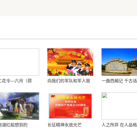
二花令—六月（荷
向我们的军队和军人致
一曲西厢记 千古
）
敬！
南湖红船想到的
长征精神永放光芒
人之所异 在人品