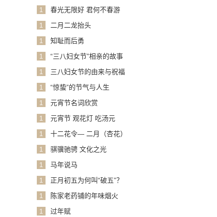
1
春光无限好 君何不春游
1
二月二龙抬头
1
知耻而后勇
1
“三八妇女节”相亲的故事
1
三八妇女节的由来与祝福
1
“惊蛰”的节气与人生
1
元宵节名词欣赏
1
元宵节 观花灯 吃汤元
1
十二花令— 二月（杏花）
1
骐骥驰骋 文化之光
1
马年说马
1
正月初五为何叫“破五”？
1
陈家老药铺的年味烟火
1
过年赋