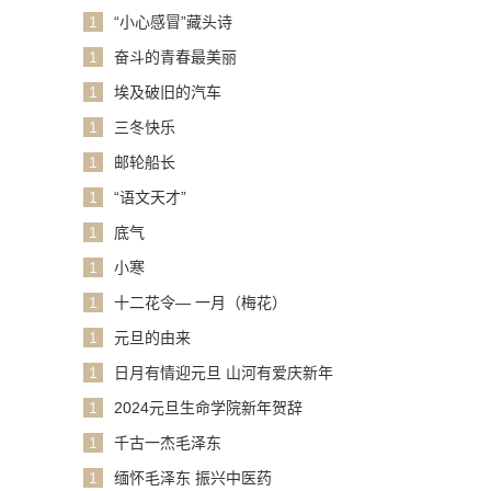
1
“小心感冒”藏头诗
1
奋斗的青春最美丽
1
埃及破旧的汽车
1
三冬快乐
1
邮轮船长
1
“语文天才”
1
底气
1
小寒
1
十二花令— 一月（梅花）
1
元旦的由来
1
日月有情迎元旦 山河有爱庆新年
1
2024元旦生命学院新年贺辞
1
千古一杰毛泽东
1
缅怀毛泽东 振兴中医药