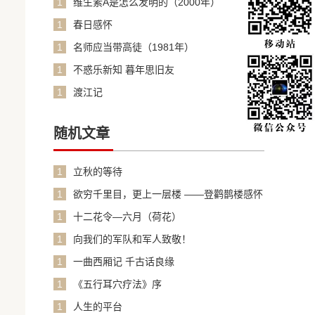
1
维生素A是怎么发明的（2000年）
1
春日感怀
1
名师应当带高徒（1981年）
1
不惑乐新知 暮年思旧友
1
渡江记
随机文章
1
立秋的等待
1
欲穷千里目，更上一层楼 ——登鹳鹊楼感怀
1
十二花令—六月（荷花）
1
向我们的军队和军人致敬！
1
一曲西厢记 千古话良缘
1
《五行耳穴疗法》序
1
人生的平台