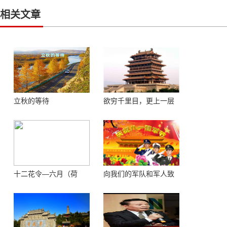
相关文章
立秋的等待
欲穷千里目，更上一层
楼 ——登鹳鹊楼感怀
十二花令—六月（荷
向我们的军队和军人致
花）
敬！