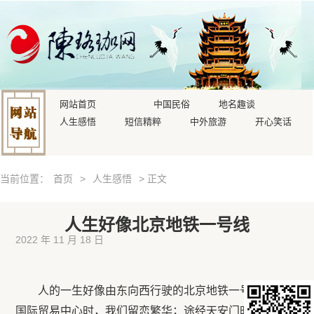
网站首页
中国民俗
地名趣谈
人生感悟
短信精粹
中外旅游
开心笑话
当前位置：
首页
>
人生感悟
> 正文
人生好像北京地铁一号线
2022 年 11 月 18 日
人的一生好像由东向西行驶的北京地铁一号线：途经
国际贸易中心时，我们留恋繁华；途经天安门时，我们幻