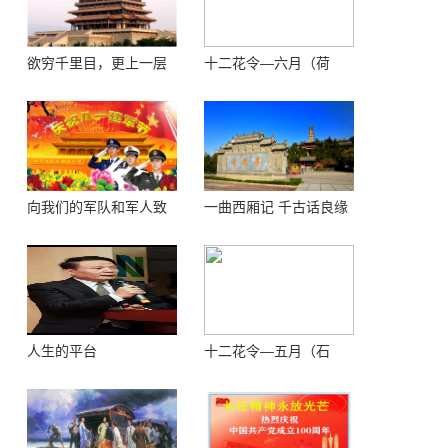
欲穷千里目，更上一层
十二花令—六月（荷
楼 ——登鹳鹊楼感怀
花）
向我们的军队和军人致
一曲西厢记 千古话良缘
敬！
人生的平台
十二花令—五月（石
榴）