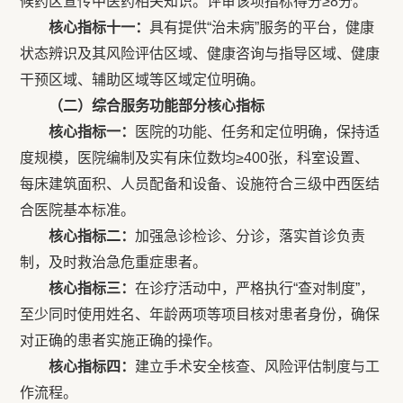
候药区宣传中医药相关知识。评审该项指标得分≥8分。
核心
指标
十一：
具有提供“治未病”服务的平台，健康
状态辨识及其风险评估区域、健康咨询与指导区域、健康
干预区域、辅助区域等区域定位明确。
（二）综合服务功能部分核心指标
核心指标一：
医院的功能、任务和定位明确，保持适
度规模，医院编制及实有床位数均≥400张，科室设置、
每床建筑面积、人员配备和设备、设施符合三级中西医结
合医院基本标准。
核心指标二：
加强急诊检诊、分诊，落实首诊负责
制，及时救治急危重症患者。
核心指标三：
在诊疗活动中，严格执行“查对制度”，
至少同时使用姓名、年龄两项等项目核对患者身份，确保
对正确的患者实施正确的操作。
核心指标四：
建立手术安全核查、风险评估制度与工
作流程。