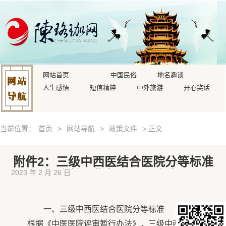
网站首页
中国民俗
地名趣谈
人生感悟
短信精粹
中外旅游
开心笑话
当前位置：
首页
>
网站导航
>
政策文件
> 正文
附件2：三级中西医结合医院分等标准
和评审核心指标（2012年版）
2023 年 2 月 26 日
一、三级中西医结合医院分等标准
根据《中医医院评审暂行办法》，三级中西医结合医