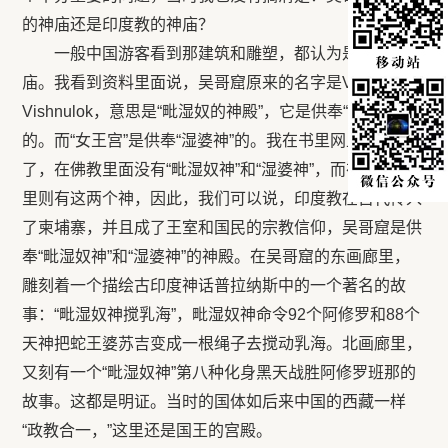
的神庙还是印度教的神庙？
一般中国游客看到那建筑和雕塑，都认为是佛教的神
庙。我看到资料里面说，吴哥窟原来的名字是Vrah
Vishnulok，意思是“毗湿奴的神殿”，它是供奉“毗湿奴神”
的。而“女王宫”是供奉“湿婆神”的。我在书里网上都查
了，在佛教里面没有“毗湿奴神”和“湿婆神”，而在印度教
里则有这两个神，因此，我们可以说，印度教在古代传入
了柬埔寨，并且成了王室和国民的宗教信仰，吴哥窟是供
奉“毗湿奴神”和“湿婆神”的神殿。在吴哥窟的东画廊里，
雕刻着一个描绘古印度神话普拉纳斯中的一个著名的故
事：“毗湿奴神搅乳海”，毗湿奴神命令92个阿修罗和88个
天神把蛇王婆苏吉变成一根绳子去搅动乳海。北画廊里，
又刻有一个“毗湿奴神”第八种化身黑天战胜阿修罗班那的
故事。这都是明证。当时的国体如后来中国的西藏一样
“政教合一，”这里还是国王的宫殿。