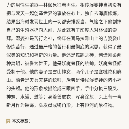
力的男性生殖器—林伽象征着再生。相传湿婆神当初没有
把与梵天一起创造世界的事放在心上，独自去海底修炼，
结果出海时发现世上的一切都安排妥当。气恼之下他割掉
自己的生殖器扔向人间，从此就有了印度人对林伽的崇
拜。湿婆神是苦行之神，终年在喜马拉雅山上的吉婆娑山
修炼苦行，通过最严格的苦行和最彻底的沉思，获得了最
深奥的知识和神奇的力量。他还是舞蹈之神，创造刚柔两
种舞蹈，被誉为舞王。他是妖魔鬼怪的统帅，妖魔鬼怪都
受制于他。他的妻子是雪山神女，两个儿子是塞犍陀和群
山。前者是天兵天将的统帅，后者是侍候湿婆神的诸小神
的头领。他的形象被描绘成三眼四手，手中分执三股叉、
神螺、水罐、鼓等；身着兽皮衣，浑身涂灰，头上有一弯
新月作为装饰，头发盘成犄角形，上有恒河的象征物。
本文标签：