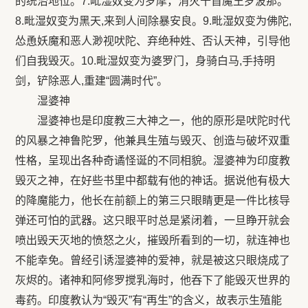
的统治地位。7.毗湿奴变为罗摩，消灭十首魔王罗波那。
8.毗湿奴变为黑天,来到人间除暴安良。9.毗湿奴变为佛陀,
怂恿妖魔和恶人渺视吠陀、弃绝种姓、否认天神，引导他
们自我毁灭。10.毗湿奴变为婆罗门，身骑白马,手持明
剑，铲除恶人,重建“圆满时代”。
湿婆神
湿婆神也是印度教三大神之一，他的原形是吠陀时代
的风暴之神鲁陀罗，他兼具生殖与毁灭、创造与破坏双重
性格，呈现出各种奇谲怪诞的不同相貌。湿婆神为印度教
毁灭之神，在好些书里中都载有他的神话。据说他有极大
的降魔能力，他长在前额上的第三只眼睛更是一件比核导
弹还可怕的武器。这只眼平时总是紧闭着，一旦睁开就会
喷出毁天灭地的愤怒之火，摧毁所看到的一切，就连神也
不能幸免。曾经引诱湿婆神的爱神，就是被这只眼烧成了
灰烬的。诸神和阿修罗搅乳海时，他吞下了能毁灭世界的
毒药。印度教认为“毁灭”有“再生”的含义，故表示生殖能