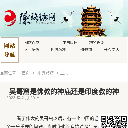
网站首页
中国民俗
地名趣谈
人生感悟
短信精粹
中外旅游
开心笑话
当前位置：
首页
>
中外旅游
> 正文
吴哥窟是佛教的神庙还是印度教的神
庙？
2023 年 2 月 20 日
看了伟大的吴哥窟以后，有一个中国的游客问我一
个十分重要的问题，当时我也没有搞清楚：吴哥窟是佛教