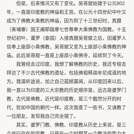
但是，后来情况又有了变化。吴哥窟始建于公元802
年，一直是印度教的神庙和王宫。在公元十四世纪中叶又
成为了佛教大乘教的神庙，因为到了十三世纪时，真腊
（柬埔寨）国王阇耶跋摩七世尊奉大乘佛教为国教。十五
世纪初叶，暹罗（泰国）入侵真腊吴哥窟之后，因暹罗人
信奉上座部小乘佛教，吴哥窟又变为上座部小乘佛教的神
庙。此后吴哥窟一直是上座部小乘佛寺，延续到了今天。
我曾经去过印度，我想了解佛教的历史，我还专程去
拜访了不少古代佛教的遗址，包括佛祖释迦牟尼成道的地
方。我道听途说，加之自己孤陋寡闻，从印度回来以后，
我一直以为印度的三大宗教的历史顺序是，远古是婆罗门
教，古代是佛教，近代是印度教，是三个截然分开的时
代，犹如中国的朝代一样。这次我查了一些书，又请教了
一位朋友，发现我自己完全错了。
其实，婆罗门教、佛教、印度教从历史上来说，是三
个并行存在的宗教，只是在一个时期某一个教派的势力大