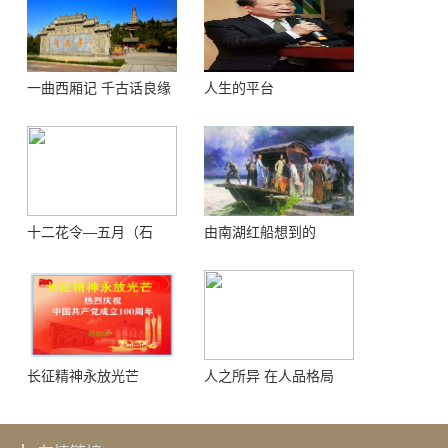
一曲西厢记 千古话良缘
人生的平台
十二花令—五月（石
由南湖红船想到的
榴）
长征精神永放光芒
人之所异 在人品格局