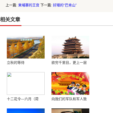
上一篇:
柬埔寨的王宫
下一篇:
好矮的“巴肯山”
相关文章
立秋的等待
欲穷千里目，更上一层
楼 ——登鹳鹊楼感怀
十二花令—六月（荷
向我们的军队和军人致
花）
敬！