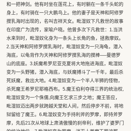
和一把神剑。他有时坐在莲花上，有时躺在一条千头蛇的
身上，有时骑在一只大鹏鸟上。他的妻子是天神和阿修罗
搅乳海时出现的，名叫吉祥天女。毗湿奴下凡救世的故事
在印度广为流传，家喻户晓。他曾多次下凡救世：1.当洪
水来到时，毗湿奴化身为一条头上长角的鱼，拯救摩奴。
2.当天神和阿修罗搅乳海时，毗湿奴变为一只海龟，潜入
海底，以龟背作为天神和阿修罗搅乳海的搅棒──曼德罗
山的底座。3.妖魔希罗尼亚克夏将大地拖进海底，毗湿奴
变为一头野猪，潜入海底，与妖魔搏斗了一千年，最后杀
死妖魔，救出大地。4.毗湿奴变为一个半人半狮的怪物，
杀死魔王希罗尼耶格西布。5.魔王伯利夺得三界的统治权,
毗湿奴变为一个侏儒,向魔王乞求三步之地；魔王答应，
毗湿奴迈出两步就跨越天堂和人间，然后停步不前，将地
狱留给了魔王。6.毗湿奴变为手持利斧的罗摩，即持斧罗
摩，先后21次从地球上肃清傲慢的刹帝利，维护了婆罗门