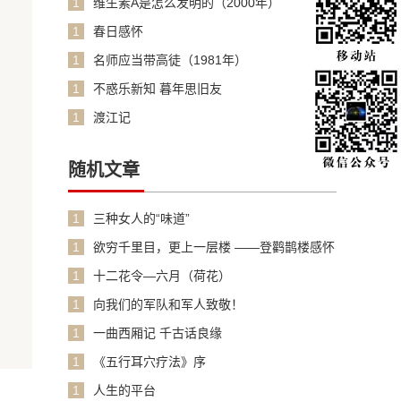
1
维生素A是怎么发明的（2000年）
1
春日感怀
1
名师应当带高徒（1981年）
1
不惑乐新知 暮年思旧友
1
渡江记
随机文章
1
三种女人的“味道”
1
欲穷千里目，更上一层楼 ——登鹳鹊楼感怀
1
十二花令—六月（荷花）
1
向我们的军队和军人致敬！
1
一曲西厢记 千古话良缘
1
《五行耳穴疗法》序
1
人生的平台