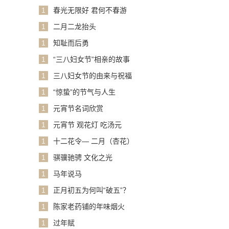
1
春光无限好 君何不春游
1
二月二龙抬头
1
知耻而后勇
1
“三八妇女节”相亲的故事
1
三八妇女节的由来与祝福
1
“惊蛰”的节气与人生
1
元宵节名词欣赏
1
元宵节 观花灯 吃汤元
1
十二花令— 二月（杏花）
1
骐骥驰骋 文化之光
1
马年说马
1
正月初五为何叫“破五”？
1
陈家老药铺的年味烟火
1
过年赋