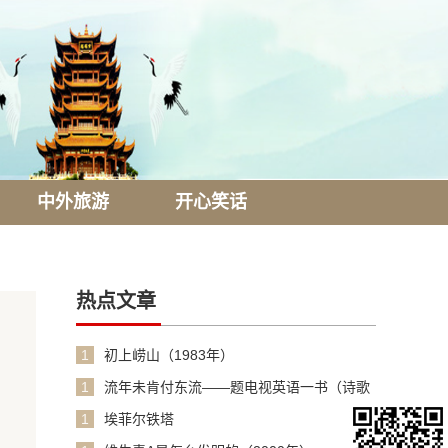
中外旅游
开心笑话
热点文章
1
初上崂山（1983年）
1
流年未肯付东流——题电视英语一书（诗歌
1990年）
1
埃菲尔铁塔