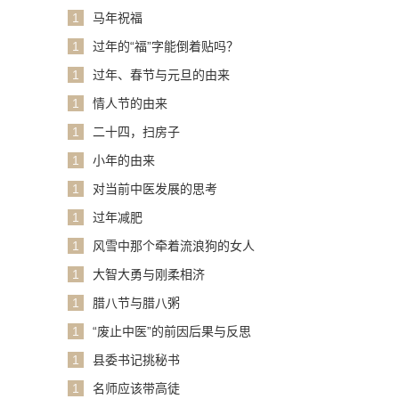
1
马年祝福
1
过年的“福”字能倒着贴吗？
1
过年、春节与元旦的由来
1
情人节的由来
1
二十四，扫房子
1
小年的由来
1
对当前中医发展的思考
1
过年减肥
1
风雪中那个牵着流浪狗的女人
1
大智大勇与刚柔相济
1
腊八节与腊八粥
1
“废止中医”的前因后果与反思
1
县委书记挑秘书
1
名师应该带高徒