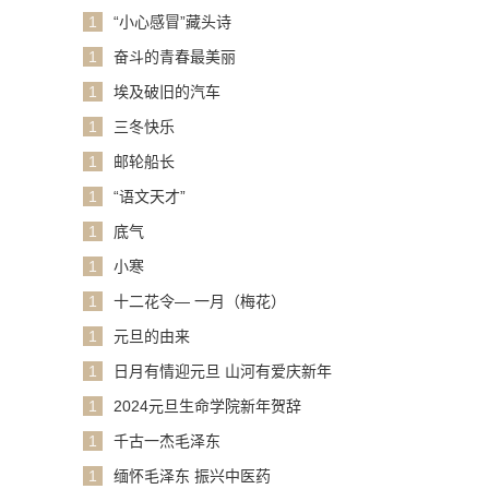
1
“小心感冒”藏头诗
1
奋斗的青春最美丽
1
埃及破旧的汽车
1
三冬快乐
1
邮轮船长
1
“语文天才”
1
底气
1
小寒
1
十二花令— 一月（梅花）
1
元旦的由来
1
日月有情迎元旦 山河有爱庆新年
1
2024元旦生命学院新年贺辞
1
千古一杰毛泽东
1
缅怀毛泽东 振兴中医药