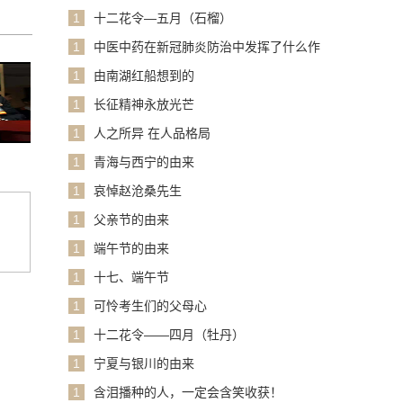
1
十二花令—五月（石榴）
1
中医中药在新冠肺炎防治中发挥了什么作
用？
1
由南湖红船想到的
1
长征精神永放光芒
1
人之所异 在人品格局
1
青海与西宁的由来
1
哀悼赵沧桑先生
1
父亲节的由来
1
端午节的由来
1
十七、端午节
1
可怜考生们的父母心
1
十二花令——四月（牡丹）
1
宁夏与银川的由来
1
含泪播种的人，一定会含笑收获！