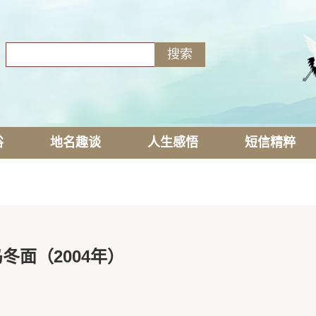
俗
地名趣谈
人生感悟
短信精粹
冬面（2004年）