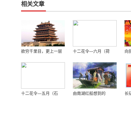
相关文章
欲穷千里目，更上一层
十二花令—六月（荷
向
楼 ——登鹳鹊楼感怀
花）
敬
十二花令—五月（石
由南湖红船想到的
长
榴）