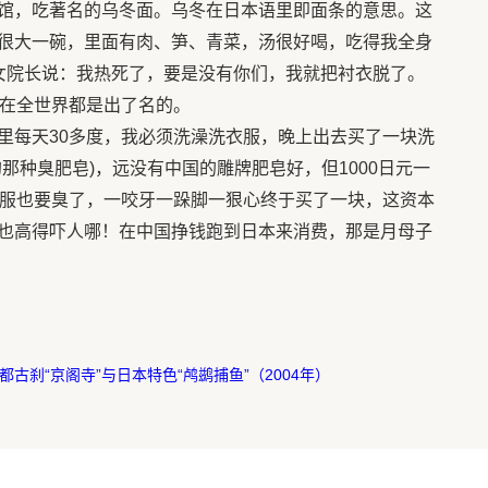
馆，吃著名的乌冬面。乌冬在日本语里即面条的意思。这
很大一碗，里面有肉、笋、青菜，汤很好喝，吃得我全身
女院长说：我热死了，要是没有你们，我就把衬衣脱了。
价在全世界都是出了名的。
每天30多度，我必须洗澡洗衣服，晚上出去买了一块洗
那种臭肥皂)，远没有中国的雕牌肥皂好，但1000日元一
衣服也要臭了，一咬牙一跺脚一狠心终于买了一块，这资本
也高得吓人哪！在中国挣钱跑到日本来消费，那是月母子
都古刹“京阁寺”与日本特色“鸬鹚捕鱼”（2004年）