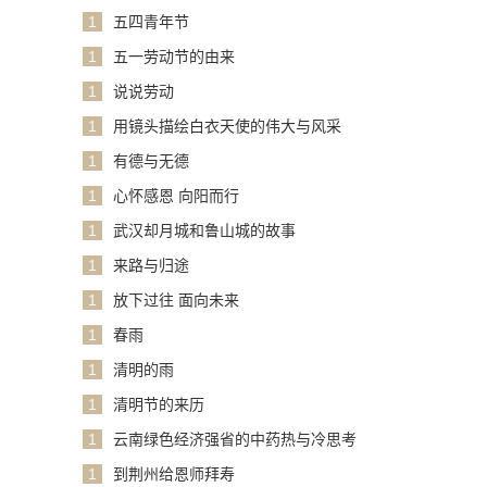
1
五四青年节
1
五一劳动节的由来
1
说说劳动
1
用镜头描绘白衣天使的伟大与风采
1
有德与无德
1
心怀感恩 向阳而行
1
武汉却月城和鲁山城的故事
1
来路与归途
1
放下过往 面向未来
1
春雨
1
清明的雨
1
清明节的来历
1
云南绿色经济强省的中药热与冷思考
1
到荆州给恩师拜寿