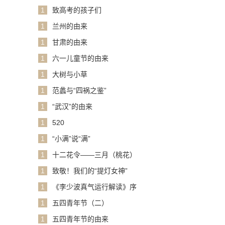
1
致高考的孩子们
1
兰州的由来
1
甘肃的由来
1
六一儿童节的由来
1
大树与小草
1
范蠡与“四祸之鉴”
1
“武汉”的由来
1
520
1
“小满”说“满”
1
十二花令——三月（桃花）
1
致敬！我们的“提灯女神”
1
《李少波真气运行解读》序
1
五四青年节（二）
1
五四青年节的由来