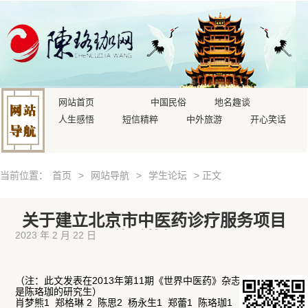
网站首页
中国民俗
地名趣谈
人生感悟
短信精粹
中外旅游
开心笑话
当前位置：
首页
>
网站导航
>
学生论坛
> 正文
关于建立北京市中医药诊疗服务项目
体系的探讨
2023 年 2 月 22 日
（注：此文发表在2013年第11期《世界中医药》杂志上，肖梦熊
是陈珞珈的研究生）
肖梦熊1 郑格琳 2 陈思2 杨永生1 郑蕾1 陈珞珈1