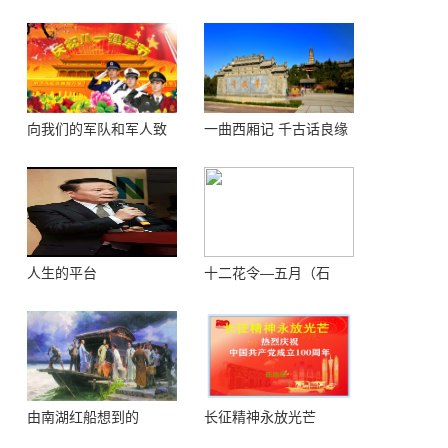
楼 ——登鹳鹊楼感怀
花）
向我们的军队和军人致
一曲西厢记 千古话良缘
敬！
人生的平台
十二花令—五月（石
榴）
由南湖红船想到的
长征精神永放光芒