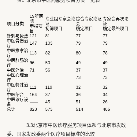
表1 北京市中医药服务项目分类一览表
19所医
专业组专家会论
综合专家论证
专家会再次论
院
项目分类
证
会
证
申报项
初筛项目
确定项目
确定最终项目
目
针刺与灸法
121
81
77
77
中医骨伤治
147
103
79
79
疗
中医推拿治
113
82
80
78
疗
中医肛肠治
96
50
49
49
疗
中医外治
71
56
37
37
中医心理治
——
——
73
73
疗
中医特殊治
111
119
32
32
疗
中医综合
164
37
36
34
中医诊疗设
——
45
51
26
备
总计
823
573
514
485
3.3北京市中医诊疗服务项目体系与北京市发改
委、国家发改委两个医疗项目标准的比较