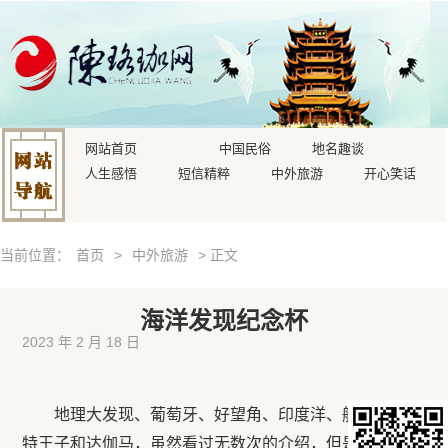
网站首页
中国民俗
地名趣谈
人生感悟
短信精粹
中外旅游
开心笑话
当前位置：
首页
>
中外旅游
> 正文
海洋发现纪念杯
2023 年 2 月 18 日
地理大发现、葡萄牙、好望角、印度洋、航海家恩里
特王子和达伽马，虽然看过无数次的介绍，但是只有在我