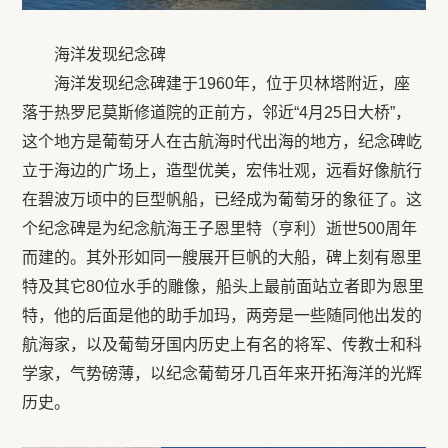
海洋发现纪念碑
海洋发现纪念碑建于1960年，位于贝林塔附近，座
落于热罗尼莫斯修道院的正前方，邻近“4月25日大桥”，
这个地方是葡萄牙人在古航海时代出海的地方，纪念碑屹
立于海边的广场上，造型优美，宏伟壮观，远看好像航行
在碧波万顷中的巨型帆船，已经成为葡萄牙的象征了。这
个纪念碑是为纪念航海王子恩里特（亨利）逝世500周年
而建的。其外形如同一艘展开巨帆的大船，碑上刻有恩里
特及其它80位水手的雕像，船头上最前面站立者即为恩里
特，他的后面是他的助手加玛，两旁是一些随同他出发的
航海家，以及葡萄牙国内历史上有名的将军、传教士和科
学家，气势磅薄，以纪念葡萄牙几百年来开拓海洋的光辉
历史。