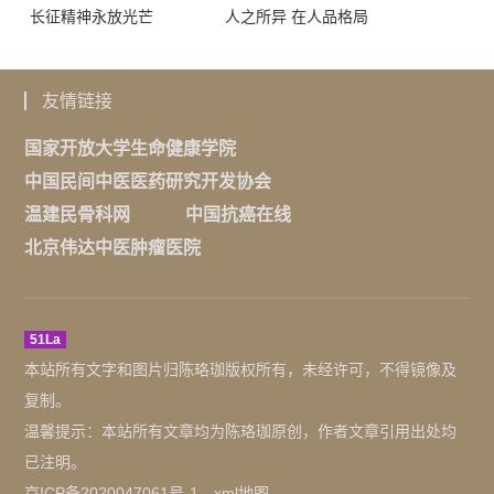
长征精神永放光芒
人之所异 在人品格局
友情链接
国家开放大学生命健康学院
中国民间中医医药研究开发协会
温建民骨科网
中国抗癌在线
北京伟达中医肿瘤医院
51La
本站所有文字和图片归陈珞珈版权所有，未经许可，不得镜像及
复制。
温馨提示：本站所有文章均为陈珞珈原创，作者文章引用出处均
已注明。
京ICP备2020047061号-1
xml地图