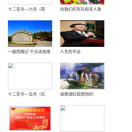
十二花令—六月（荷
向我们的军队和军人致
花）
敬！
一曲西厢记 千古话良缘
人生的平台
十二花令—五月（石
由南湖红船想到的
榴）