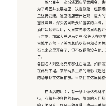
魁北克有一座城堡酒店举世闻名，也
为了巩固并发展这里，决定修建一座顶级
皇坚持要建。这座酒店宏伟壮观，巨大的
志性建筑，深受各国政要和游客的喜爱，
酒店建起来以后，女皇首先来这里巡视并
丘吉尔、加拿大总理马更些·金等人在这
古城里还留下了美国总统罗斯福和英国总
石也来这里开会了，但不仅铜像没有他，
子。
各国名人到魁北克来都住在这里。如伊丽
在此处下塌。莱昂纳多主演的电影《逍遥
的场景都在这里拍摄。当然住在这里价格
在酒店的后面，有一条叫做达弗林平
街，有着各种各样的商品，旅游的人们都
的无限风光，既是一种享受，也是一种休