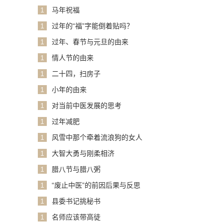
1
马年祝福
1
过年的“福”字能倒着贴吗？
1
过年、春节与元旦的由来
1
情人节的由来
1
二十四，扫房子
1
小年的由来
1
对当前中医发展的思考
1
过年减肥
1
风雪中那个牵着流浪狗的女人
1
大智大勇与刚柔相济
1
腊八节与腊八粥
1
“废止中医”的前因后果与反思
1
县委书记挑秘书
1
名师应该带高徒