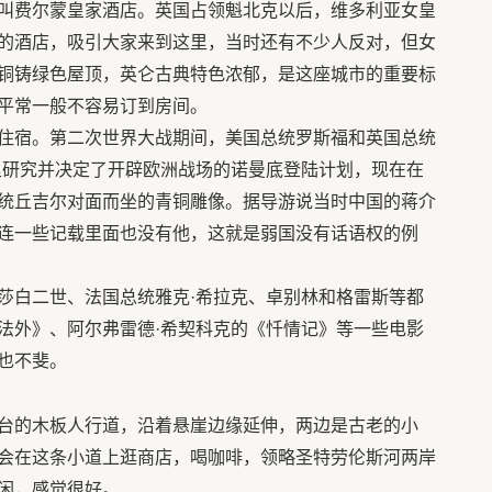
叫费尔蒙皇家酒店。英国占领魁北克以后，维多利亚女皇
的酒店，吸引大家来到这里，当时还有不少人反对，但女
铜铸绿色屋顶，英仑古典特色浓郁，是这座城市的重要标
平常一般不容易订到房间。
住宿。第二次世界大战期间，美国总统罗斯福和英国总统
里研究并决定了开辟欧洲战场的诺曼底登陆计划，现在在
统丘吉尔对面而坐的青铜雕像。据导游说当时中国的蒋介
连一些记载里面也没有他，这就是弱国没有话语权的例
莎白二世、法国总统雅克·希拉克、卓别林和格雷斯等都
法外》、阿尔弗雷德·希契科克的《忏情记》等一些电影
也不斐。
台的木板人行道，沿着悬崖边缘延伸，两边是古老的小
会在这条小道上逛商店，喝咖啡，领略圣特劳伦斯河两岸
闲，感觉很好。