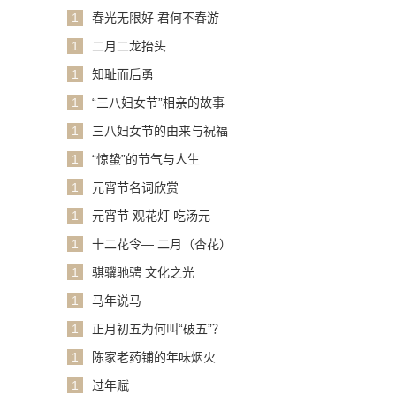
1
春光无限好 君何不春游
1
二月二龙抬头
1
知耻而后勇
1
“三八妇女节”相亲的故事
1
三八妇女节的由来与祝福
1
“惊蛰”的节气与人生
1
元宵节名词欣赏
1
元宵节 观花灯 吃汤元
1
十二花令— 二月（杏花）
1
骐骥驰骋 文化之光
1
马年说马
1
正月初五为何叫“破五”？
1
陈家老药铺的年味烟火
1
过年赋