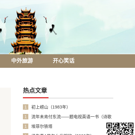
中外旅游
开心笑话
热点文章
1
初上崂山（1983年）
1
流年未肯付东流——题电视英语一书（诗歌
1990年）
1
埃菲尔铁塔