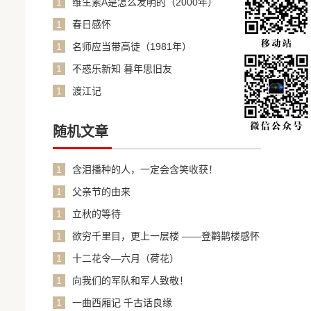
1
维生素A是怎么发明的（2000年）
1
春日感怀
1
名师应当带高徒（1981年）
1
不惑乐新知 暮年思旧友
1
渡江记
随机文章
1
含泪播种的人，一定会含笑收获！
1
父亲节的由来
1
立秋的等待
1
欲穷千里目，更上一层楼 ——登鹳鹊楼感怀
1
十二花令—六月（荷花）
1
向我们的军队和军人致敬！
1
一曲西厢记 千古话良缘