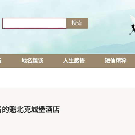
俗
地名趣谈
人生感悟
短信精粹
名的魁北克城堡酒店