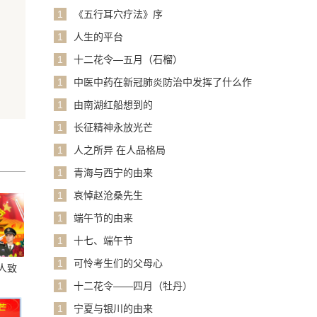
1
《五行耳穴疗法》序
1
人生的平台
1
十二花令—五月（石榴）
1
中医中药在新冠肺炎防治中发挥了什么作
用？
1
由南湖红船想到的
1
长征精神永放光芒
1
人之所异 在人品格局
1
青海与西宁的由来
1
哀悼赵沧桑先生
1
端午节的由来
1
十七、端午节
1
可怜考生们的父母心
人致
1
十二花令——四月（牡丹）
1
宁夏与银川的由来