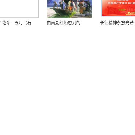
二花令—五月（石
由南湖红船想到的
长征精神永放光芒
）