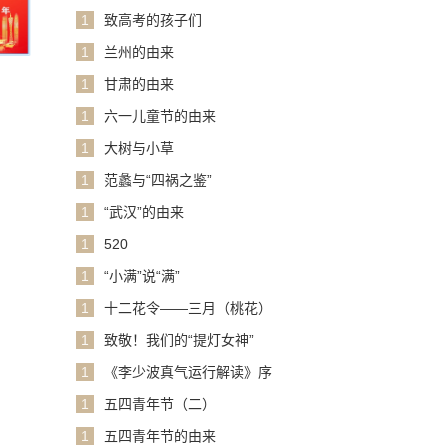
1
致高考的孩子们
1
兰州的由来
1
甘肃的由来
1
六一儿童节的由来
1
大树与小草
1
范蠡与“四祸之鉴”
1
“武汉”的由来
1
520
1
“小满”说“满”
1
十二花令——三月（桃花）
1
致敬！我们的“提灯女神”
1
《李少波真气运行解读》序
1
五四青年节（二）
1
五四青年节的由来