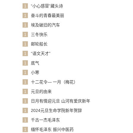
1
“小心感冒”藏头诗
1
奋斗的青春最美丽
1
埃及破旧的汽车
1
三冬快乐
1
邮轮船长
1
“语文天才”
1
底气
1
小寒
1
十二花令— 一月（梅花）
1
元旦的由来
1
日月有情迎元旦 山河有爱庆新年
1
2024元旦生命学院新年贺辞
1
千古一杰毛泽东
1
缅怀毛泽东 振兴中医药