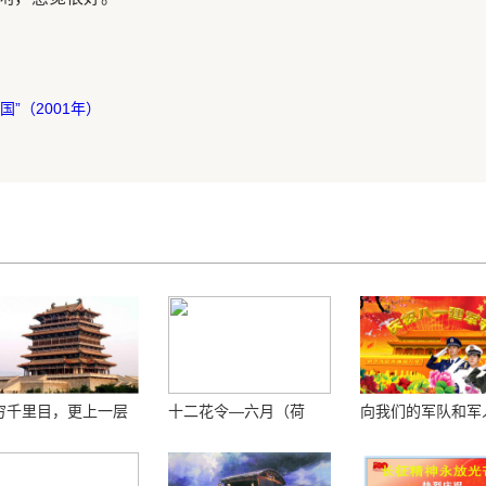
国”（2001年）
穷千里目，更上一层
十二花令—六月（荷
向我们的军队和军
 ——登鹳鹊楼感怀
花）
敬！