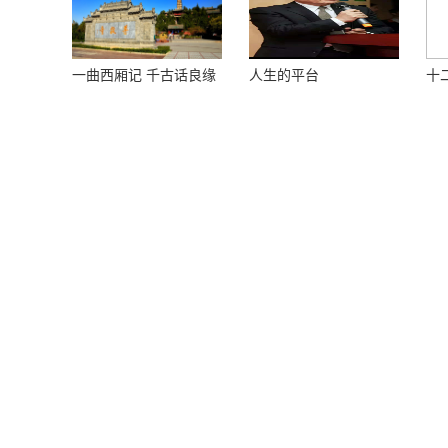
一曲西厢记 千古话良缘
人生的平台
十
榴