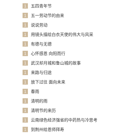
1
五四青年节
1
五一劳动节的由来
1
说说劳动
1
用镜头描绘白衣天使的伟大与风采
1
有德与无德
1
心怀感恩 向阳而行
1
武汉却月城和鲁山城的故事
1
来路与归途
1
放下过往 面向未来
1
春雨
1
清明的雨
1
清明节的来历
1
云南绿色经济强省的中药热与冷思考
1
到荆州给恩师拜寿