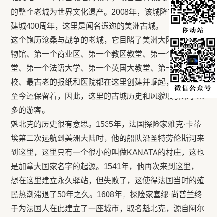
的整个老城为世界文化遗产。2008年，该城隆重纪念其
建城400周年，这里是闻名遐迩的美洲古城。
这个饱历沧桑与战争的老城，它目睹了美洲大陆第一个博
物馆、第一个商业区、第一个教区教堂、第一个石头教
堂、第一个法语大学、第一个英国大教堂、第一个女子学
校、最古老的报纸和医院都在这里创建并崛起，绝大多数
至今还保留着，因此，这里的古城历史和风貌吸引来了众
多的游客。
魁北克的历史很有意思。1535年，法国探险家雅克·卡蒂
埃第二次远航到美洲大陆时，他的船队沿圣特劳伦斯河来
到这里，这里只有一个很小的叫做KANATA的村庄，这也
是加拿大国家名字的起源。1541年，他再次来到这里，
想在这里建立永久驿站，但失败了，这使得法国当时的殖
民热潮滞退了50年之久。1608年，探险家塞缪·尚普兰终
于为法国人在此建立了一座城市，取名魁北克，源自阿尔