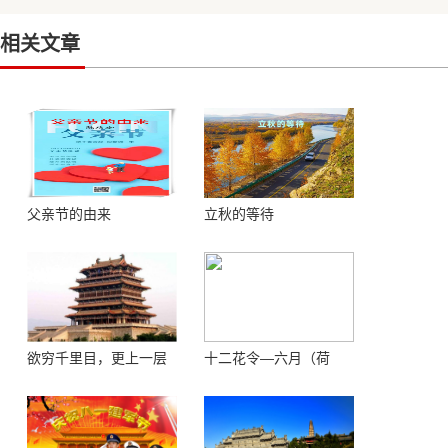
相关文章
父亲节的由来
立秋的等待
欲穷千里目，更上一层
十二花令—六月（荷
楼 ——登鹳鹊楼感怀
花）