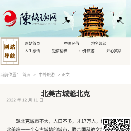
网站首页
中国民俗
地名趣谈
人生感悟
短信精粹
中外旅游
开心笑话
当前位置：
首页
>
中外旅游
> 正文
北美古城魁北克
2022 年 12 月 11 日
魁北克城市不大，人口不多，才17万人，但是，它是
北美唯一一个有古城墙的城市，联合国科教文组织宣布它