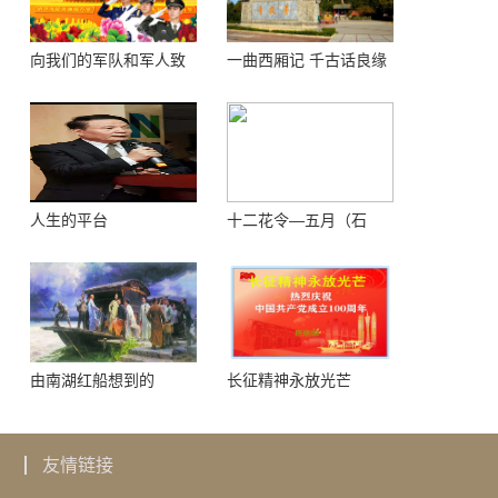
向我们的军队和军人致
一曲西厢记 千古话良缘
敬！
人生的平台
十二花令—五月（石
榴）
由南湖红船想到的
长征精神永放光芒
友情链接