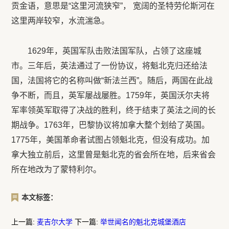
贡金语，意思是“这里河流狭窄”， 宽阔的圣特劳伦斯河在
这里两岸较窄，水流湍急。
1629年，英国军队击败法国军队，占领了这座城
市。三年后，英法通过了一份协议，将魁北克归还给法
国，法国将它的名称叫做“新法兰西”。随后，两国在此战
争不断，而且，英军屡战屡胜。1759年，英国沃尔夫将
军率领英军取得了决战的胜利，终于结束了英法之间的长
期战争。1763年，巴黎协议将加拿大整个划给了英国。
1775年，美国革命者试图占领魁北克，但没有成功。加
拿大独立前后，这里曾是魁北克的省会所在地，后来省会
所在地改为了蒙特利尔。
本文标签：
上一篇:
麦吉尔大学
下一篇:
举世闻名的魁北克城堡酒店