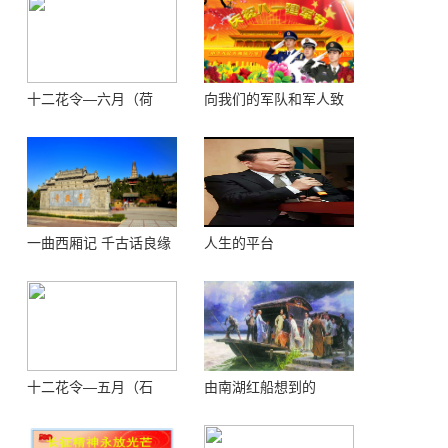
十二花令—六月（荷
向我们的军队和军人致
花）
敬！
一曲西厢记 千古话良缘
人生的平台
十二花令—五月（石
由南湖红船想到的
榴）