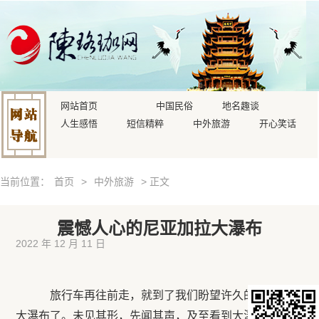
网站首页
中国民俗
地名趣谈
人生感悟
短信精粹
中外旅游
开心笑话
当前位置：
首页
>
中外旅游
> 正文
震憾人心的尼亚加拉大瀑布
2022 年 12 月 11 日
旅行车再往前走，就到了我们盼望许久的尼亚加拉
大瀑布了。未见其形，先闻其声，及至看到大瀑布，果然