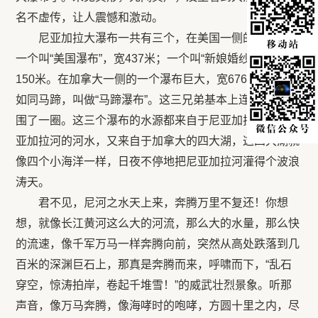
名不虚传，让人震憾和激动。
尼亚加拉大瀑布一共有三个，在美国一侧的有两个，
一个叫“美国瀑布”，宽437米；一个叫“新娘婚纱瀑布”，宽
150米。在加拿大一侧的一个瀑布巨大，宽676米，形状
如同马蹄，叫做“马蹄瀑布”。这三兄弟基本上连成一片，
围了一圈。这三个瀑布的水源都来自于尼亚加拉河，而尼
亚加拉河的河水，又来自于加拿大的四大湖，这四大湖就
像四个小海洋一样，日夜不停地把尼亚加拉河灌得个波浪
涛天。
君不见，尼河之水天上来，奔腾万里不复还！你想
想，就像长江黄河这么大的河流，那么大的水量，那么快
的流速，像千军万马一样奔腾向前，突然从高处跌落到几
百米的深渊巨石上，那真是奔腾而来，呼啸而下，“乱石
穿空，惊涛拍岸，卷起千堆雪！”的威武壮烈景象。听那
声音，像万马奔腾，像海哮时的咆哮，方圆十里之内，尽