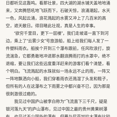
日都听见这轰鸣。看那壮景，四大湖的湖水铺天盖地地涌
来，又奔腾怒吼地飞跃而下，石破天惊，浪涌潮起，水天
一色，风起云涌，浪花溅起的水雾又冲上了几百米的高
空，遮天敝日。得目睹此壮观，真是人生的幸事。
“欲穷千里目，更下一层楼”，我们走坡道一直下到河
边，乘上了“云雾少女”号旅游船，船上给我们每人发了一
件塑料雨衣。船挨个开到三个瀑布跟前，任风吹浪打，旋
流湍急，它都勇敢地冲进那水翻浪腾雨打的水罩中，绝不
退缩，要让我们这些远度重洋赶来的游客们看个清楚，看
个明白。飞流溅起的水珠就似一场永远不止的雨，一阵又
一阵地飘洒向小船，我们穿着雨衣还溅湿了头发和鞋子，
但所有的人在这瀑布之下雨雾之中都兴奋不已，因为那是
很刺激很过瘾的。
我见过中国庐山被李白称为“飞流直下三千尺，疑是
银河落九天”的庐山瀑布，见过中国之最的贵州黄果树瀑
布，也见过不少国外的瀑布，但要与尼亚加拉大瀑布比较