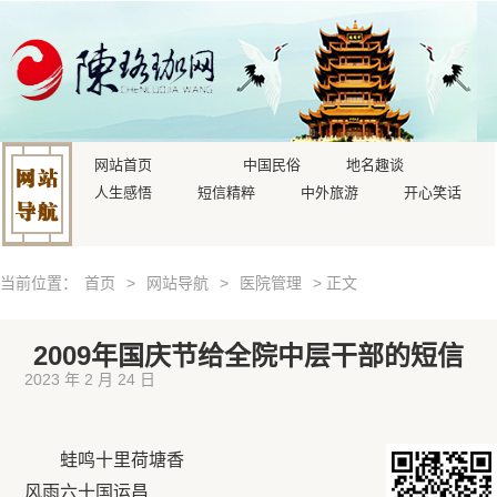
网站首页
中国民俗
地名趣谈
人生感悟
短信精粹
中外旅游
开心笑话
当前位置：
首页
>
网站导航
>
医院管理
> 正文
2009年国庆节给全院中层干部的短信
2023 年 2 月 24 日
蛙鸣十里荷塘香
风雨六十国运昌