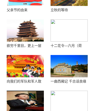
父亲节的由来
立秋的等待
欲穷千里目，更上一层
十二花令—六月（荷
楼 ——登鹳鹊楼感怀
花）
向我们的军队和军人致
一曲西厢记 千古话良缘
敬！