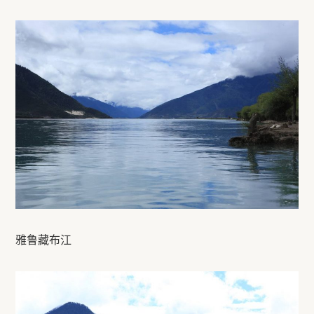
雅鲁藏布江