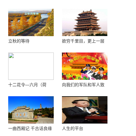
立秋的等待
欲穷千里目，更上一层
楼 ——登鹳鹊楼感怀
十二花令—六月（荷
向我们的军队和军人致
花）
敬！
一曲西厢记 千古话良缘
人生的平台