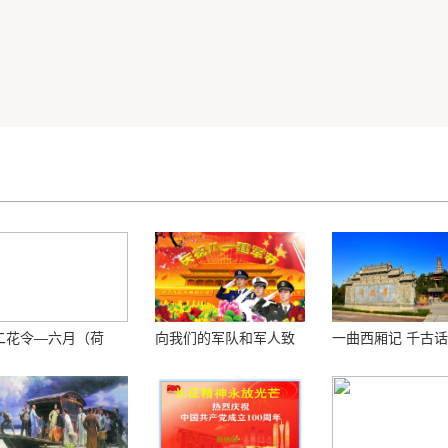
二花令—六月（荷
向我们的军队和军人致
一曲西厢记 千古
）
敬！