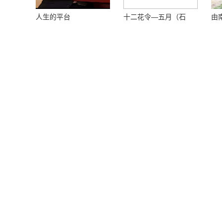
人生的平台
十二花令—五月（石
由
榴）