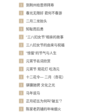
1
到荆州给恩师拜寿
1
春光无限好 君何不春游
1
二月二龙抬头
1
知耻而后勇
1
“三八妇女节”相亲的故事
1
三八妇女节的由来与祝福
1
“惊蛰”的节气与人生
1
元宵节名词欣赏
1
元宵节 观花灯 吃汤元
1
十二花令— 二月（杏花）
1
骐骥驰骋 文化之光
1
马年说马
1
正月初五为何叫“破五”？
1
陈家老药铺的年味烟火