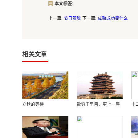
本文标签：
上一篇:
节日贺辞
下一篇:
成熟成功靠什么
相关文章
立秋的等待
欲穷千里目，更上一层
十
楼 ——登鹳鹊楼感怀
花