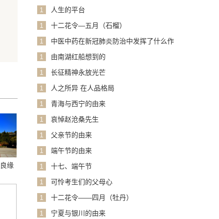
1
人生的平台
1
十二花令—五月（石榴）
1
中医中药在新冠肺炎防治中发挥了什么作
用？
1
由南湖红船想到的
1
长征精神永放光芒
1
人之所异 在人品格局
1
青海与西宁的由来
1
哀悼赵沧桑先生
1
父亲节的由来
1
端午节的由来
话良缘
1
十七、端午节
1
可怜考生们的父母心
1
十二花令——四月（牡丹）
1
宁夏与银川的由来