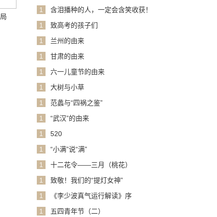
1
含泪播种的人，一定会含笑收获！
格局
1
致高考的孩子们
1
兰州的由来
1
甘肃的由来
1
六一儿童节的由来
1
大树与小草
1
范蠡与“四祸之鉴”
1
“武汉”的由来
1
520
1
“小满”说“满”
1
十二花令——三月（桃花）
1
致敬！我们的“提灯女神”
1
《李少波真气运行解读》序
1
五四青年节（二）