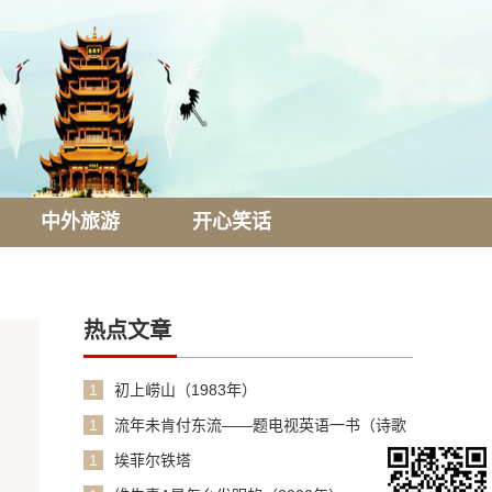
中外旅游
开心笑话
热点文章
1
初上崂山（1983年）
1
流年未肯付东流——题电视英语一书（诗歌
1990年）
1
埃菲尔铁塔