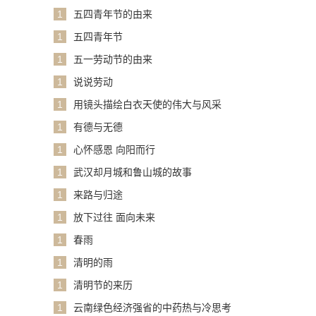
1
五四青年节的由来
1
五四青年节
1
五一劳动节的由来
1
说说劳动
1
用镜头描绘白衣天使的伟大与风采
1
有德与无德
1
心怀感恩 向阳而行
1
武汉却月城和鲁山城的故事
1
来路与归途
1
放下过往 面向未来
1
春雨
1
清明的雨
1
清明节的来历
1
云南绿色经济强省的中药热与冷思考