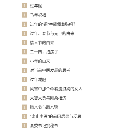
1
过年赋
1
马年祝福
1
过年的“福”字能倒着贴吗？
1
过年、春节与元旦的由来
1
情人节的由来
1
二十四，扫房子
1
小年的由来
1
对当前中医发展的思考
1
过年减肥
1
风雪中那个牵着流浪狗的女人
1
大智大勇与刚柔相济
1
腊八节与腊八粥
1
“废止中医”的前因后果与反思
1
县委书记挑秘书