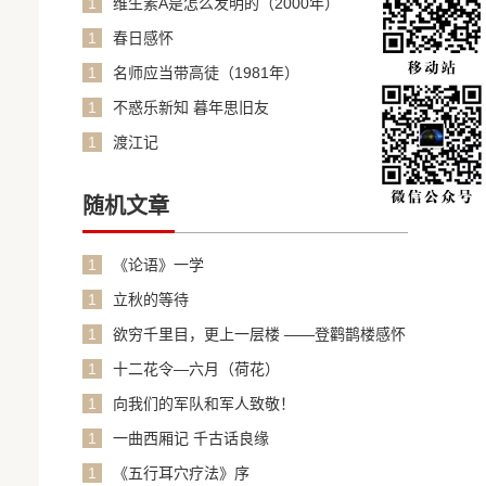
1
维生素A是怎么发明的（2000年）
1
春日感怀
1
名师应当带高徒（1981年）
1
不惑乐新知 暮年思旧友
1
渡江记
随机文章
1
《论语》一学
1
立秋的等待
1
欲穷千里目，更上一层楼 ——登鹳鹊楼感怀
1
十二花令—六月（荷花）
1
向我们的军队和军人致敬！
1
一曲西厢记 千古话良缘
1
《五行耳穴疗法》序