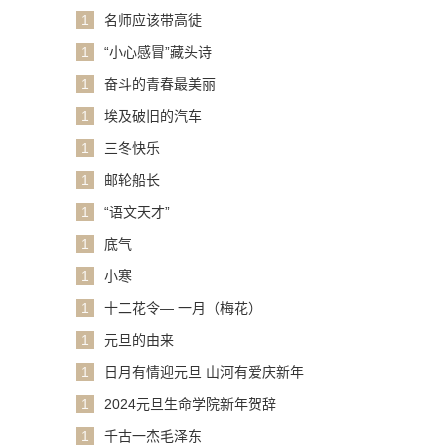
1
名师应该带高徒
1
“小心感冒”藏头诗
1
奋斗的青春最美丽
1
埃及破旧的汽车
1
三冬快乐
1
邮轮船长
1
“语文天才”
1
底气
1
小寒
1
十二花令— 一月（梅花）
1
元旦的由来
1
日月有情迎元旦 山河有爱庆新年
1
2024元旦生命学院新年贺辞
1
千古一杰毛泽东