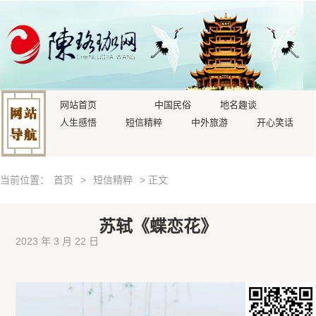
网站首页
中国民俗
地名趣谈
人生感悟
短信精粹
中外旅游
开心笑话
当前位置：
首页
>
短信精粹
> 正文
苏轼《蝶恋花》
2023 年 3 月 22 日