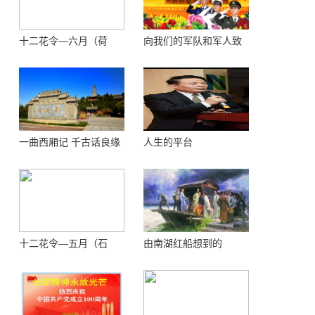
十二花令—六月（荷
向我们的军队和军人致
花）
敬！
一曲西厢记 千古话良缘
人生的平台
十二花令—五月（石
由南湖红船想到的
榴）