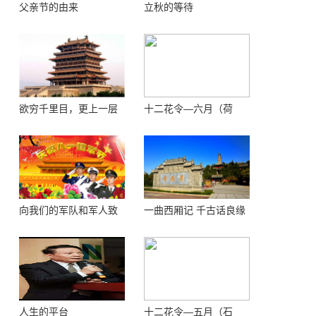
父亲节的由来
立秋的等待
欲穷千里目，更上一层
十二花令—六月（荷
楼 ——登鹳鹊楼感怀
花）
向我们的军队和军人致
一曲西厢记 千古话良缘
敬！
人生的平台
十二花令—五月（石